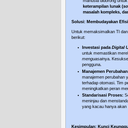
manusia didorong untuk
keterampilan lunak (
so
masalah kompleks, da
Solusi: Membudayakan Efisi
Untuk memaksimalkan TI dan m
berikut:
Investasi pada
Digital 
untuk memastikan mere
menguasai
nya. Kesukse
pengguna.
Manajemen Perubahan
manajemen perubahan yan
terhadap otomasi. Tim 
meningkatkan peran me
Standarisasi Proses:
Se
meninjau dan menstanda
yang kacau hanya akan
Kesimpulan: Kunci Keunggu