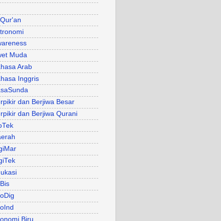
 Qur'an
tronomi
areness
et Muda
hasa Arab
hasa Inggris
asaSunda
rpikir dan Berjiwa Besar
rpikir dan Berjiwa Qurani
oTek
erah
giMar
giTek
ukasi
Bis
oDig
oInd
onomi Biru