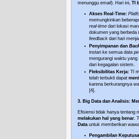
menunggu
email
). Hari ini,
TI 
Akses Real-Time:
Platf
memungkinkan beberapa
real-time
dari lokasi man
dokumen yang berbeda 
feedback
dari hari menjad
Penyimpanan dan
Bac
instan ke semua data p
mengurangi waktu yang d
dari kegagalan sistem.
Fleksibilitas Kerja:
TI me
telah terbukti dapat
meni
karena berkurangnya wa
[4].
3. Big Data dan Analisis: 
Efisiensi tidak hanya tentang 
melakukan hal yang benar
. 
Data
untuk memberikan wawas
Pengambilan Keputusa