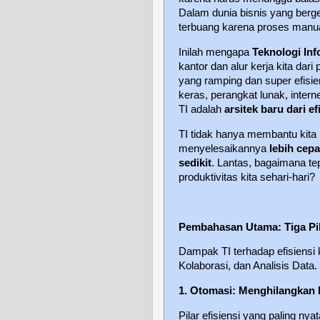
Dalam dunia bisnis yang berg
terbuang karena proses manual
Inilah mengapa
Teknologi Inf
kantor dan alur kerja kita dar
yang ramping dan super efisie
keras, perangkat lunak, inter
TI adalah
arsitek baru dari ef
TI tidak hanya membantu kita
menyelesaikannya
lebih cepa
sedikit
. Lantas, bagaimana te
produktivitas kita sehari-hari?
Pembahasan Utama: Tiga Pila
Dampak TI terhadap efisiensi 
Kolaborasi, dan Analisis Data.
1. Otomasi: Menghilangkan
Pilar efisiensi yang paling nya