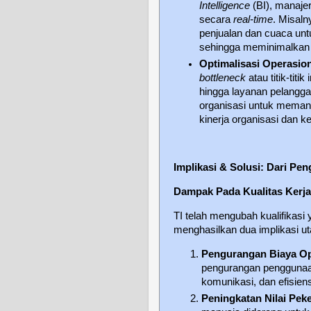
Intelligence
(BI), manajer
secara
real-time
. Misaln
penjualan dan cuaca unt
sehingga meminimalkan b
Optimalisasi Operasion
bottleneck
atau titik-titi
hingga layanan pelangg
organisasi untuk memanfa
kinerja organisasi dan ke
Implikasi & Solusi: Dari Pe
Dampak Pada Kualitas Kerj
TI telah mengubah kualifikasi 
menghasilkan dua implikasi u
Pengurangan Biaya Op
pengurangan penggunaan
komunikasi, dan efisiens
Peningkatan Nilai Peke