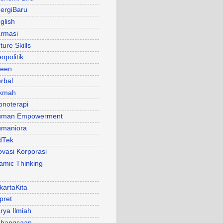
ergiBaru
glish
rmasi
ture Skills
opolitik
een
rbal
kmah
pnoterapi
uman Empowerment
maniora
dTek
ovasi Korporasi
lamic Thinking
kartaKita
pret
rya Ilmiah
bangsaan