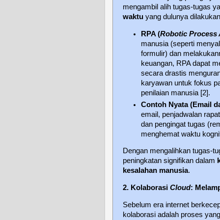
mengambil alih tugas-tugas ya
waktu
yang dulunya dilakukan
RPA (
Robotic Process
manusia (seperti menyal
formulir) dan melakukann
keuangan, RPA dapat me
secara drastis mengura
karyawan untuk fokus 
penilaian manusia [2].
Contoh Nyata (Email d
email, penjadwalan rap
dan pengingat tugas (re
menghemat waktu kognitif
Dengan mengalihkan tugas-t
peningkatan signifikan dalam
kesalahan manusia
.
2. Kolaborasi
Cloud
: Melamp
Sebelum era internet berkecep
kolaborasi adalah proses yan