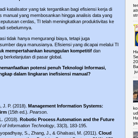
te
di katalisator yang tak tergantikan bagi efisiensi kerja di
at
as manual yang membosankan hingga analisis data yang
st
utusan cerdas, TI telah meningkatkan produktivitas ke
jadi sebelumnya.
si tidak hanya mengurangi biaya, tetapi juga
sumber daya manusianya. Efisiensi yang dicapai melalui TI
tuk mempertahankan keunggulan kompetitif
dan
Hi
berkelanjutan di pasar global.
Se
20
Ba
emanfaatkan potensi penuh Teknologi Informasi,
ju
ngkap dalam lingkaran inefisiensi manual?
 J. P. (2018).
Management Information Systems:
ko
Firm
(15th ed.).
Pearson
.
ud
Ha
 L. (2018).
Robotic Process Automation and the Future
ya
l of Information Technology
, 33(3), 183-195.
dyopadhyay, S., Zhang, J., & Ghalsasi, M. (2011).
Cloud