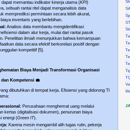
Sh
 dapat memantau indikator kinerja utama (
KPI
)
ya, sebuah rantai ritel dapat menganalisis data
Si
uk memprediksi permintaan secara lebih akurat,
Sp
iaya inventaris yang berlebihan.
S
al:
Analisis data membantu mengidentifikasi
St
k inefisiensi dalam alur kerja, mulai dari rantai pasok
Ta
an. Penelitian ilmiah menunjukkan bahwa kemampuan
Te
atkan data secara efektif berkorelasi positif dengan
unggulan kompetitif [5].
Te
Te
Te
nghematan Biaya Menjadi Transformasi Organisasi
Ti
T
a dan Kompetensi
💼
Va
yang dibutuhkan di tempat kerja. Efisiensi yang didorong TI
W
tama:
J
erasional:
Perusahaan menghemat uang melalui
 kertas (digitalisasi dokumen), penurunan biaya
i energi (
Green IT
).
rja:
Karena mesin mengambil alih tugas rutin, pekerja