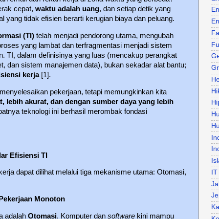
erak cepat,
waktu adalah uang
, dan setiap detik yang
En
 yang tidak efisien berarti kerugian biaya dan peluang.
En
Fa
ormasi (TI)
telah menjadi pendorong utama, mengubah
Fu
i proses yang lambat dan terfragmentasi menjadi sistem
n. TI, dalam definisinya yang luas (mencakup perangkat
Ge
net, dan sistem manajemen data), bukan sekadar alat bantu;
Gr
isiensi kerja
[1].
He
Hi
 menyelesaikan pekerjaan, tetapi memungkinkan kita
t, lebih akurat, dan dengan sumber daya yang lebih
Hi
patnya teknologi ini berhasil merombak fondasi
H
Hu
In
In
r Efisiensi TI
Is
kerja dapat dilihat melalui tiga mekanisme utama: Otomasi,
IT
Ja
Je
 Pekerjaan Monoton
Ka
ta adalah
Otomasi
. Komputer dan
software
kini mampu
Ke