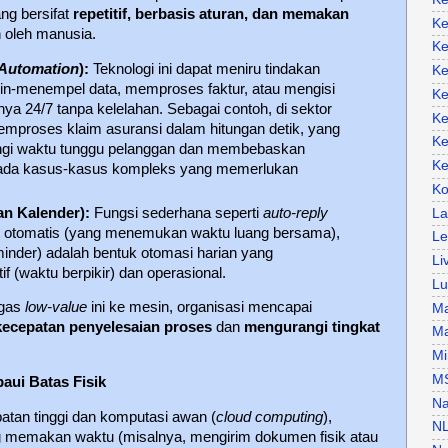
ng bersifat
repetitif, berbasis aturan, dan memakan
Ke
 oleh manusia.
Ke
 Automation
):
Teknologi ini dapat meniru tindakan
Ke
in-menempel data, memproses faktur, atau mengisi
Ke
ya 24/7 tanpa kelelahan. Sebagai contoh, di sektor
Ke
mproses klaim asuransi dalam hitungan detik, yang
Ke
ngi waktu tunggu pelanggan dan membebaskan
Ke
pada kasus-kasus kompleks yang memerlukan
Ko
an Kalender):
Fungsi sederhana seperti
auto-reply
La
at otomatis (yang menemukan waktu luang bersama),
Le
minder) adalah bentuk otomasi harian yang
Li
 (waktu berpikir) dan operasional.
Lu
ugas
low-value
ini ke mesin, organisasi mencapai
Ma
kecepatan penyelesaian proses
dan
mengurangi tingkat
Ma
Mi
M
aui Batas Fisik
Na
atan tinggi dan komputasi awan (
cloud computing
),
N
g memakan waktu (misalnya, mengirim dokumen fisik atau