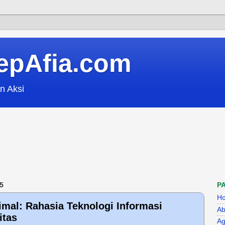
epAfia.com
n Aksi
5
P
H
imal: Rahasia Teknologi Informasi
Ab
itas
Ag