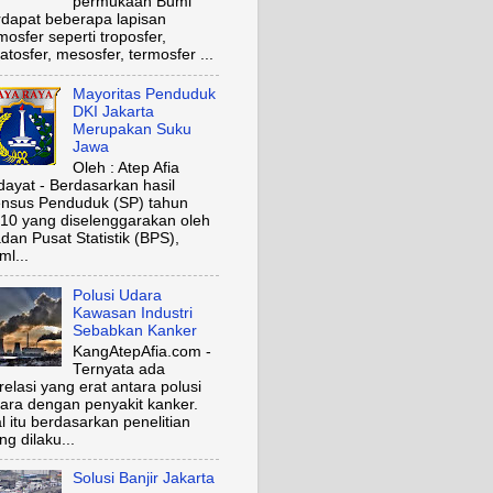
permukaan Bumi
rdapat beberapa lapisan
mosfer seperti troposfer,
ratosfer, mesosfer, termosfer ...
Mayoritas Penduduk
DKI Jakarta
Merupakan Suku
Jawa
Oleh : Atep Afia
dayat - Berdasarkan hasil
nsus Penduduk (SP) tahun
10 yang diselenggarakan oleh
dan Pusat Statistik (BPS),
ml...
Polusi Udara
Kawasan Industri
Sebabkan Kanker
KangAtepAfia.com -
Ternyata ada
relasi yang erat antara polusi
ara dengan penyakit kanker.
l itu berdasarkan penelitian
ng dilaku...
Solusi Banjir Jakarta