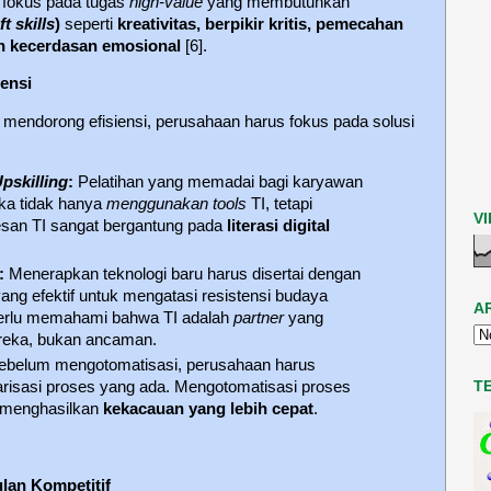
 fokus pada tugas
high-value
yang membutuhkan
ft skills
)
seperti
kreativitas, berpikir kritis, pemecahan
n kecerdasan emosional
[6].
ensi
endorong efisiensi, perusahaan harus fokus pada solusi
Upskilling
:
Pelatihan yang memadai bagi karyawan
ka tidak hanya
menggunakan
tools
TI, tetapi
V
san TI sangat bergantung pada
literasi digital
:
Menerapkan teknologi baru harus disertai dengan
g efektif untuk mengatasi resistensi budaya
A
perlu memahami bahwa TI adalah
partner
yang
reka, bukan ancaman.
belum mengotomatisasi, perusahaan harus
T
risasi proses yang ada. Mengotomatisasi proses
 menghasilkan
kekacauan yang lebih cepat
.
lan Kompetitif