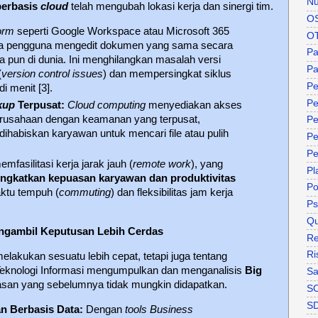
Nu
berbasis
cloud
telah mengubah lokasi kerja dan sinergi tim.
O
orm
seperti Google Workspace atau Microsoft 365
O
 pengguna mengedit dokumen yang sama secara
P
a pun di dunia. Ini menghilangkan masalah versi
Pa
(
version control issues
) dan mempersingkat siklus
Pe
i menit [3].
Pe
kup
Terpusat:
Cloud computing
menyediakan akses
erusahaan dengan keamanan yang terpusat,
Pe
ihabiskan karyawan untuk mencari file atau pulih
Pe
Pe
mfasilitasi kerja jarak jauh (
remote work
), yang
Pl
ngkatkan kepuasan karyawan dan produktivitas
P
ktu tempuh (
commuting
) dan fleksibilitas jam kerja
Ps
Qu
Mengambil Keputusan Lebih Cerdas
Re
Ri
melakukan sesuatu lebih cepat, tetapi juga tentang
Teknologi Informasi mengumpulkan dan menganalisis
Big
Sa
an yang sebelumnya tidak mungkin didapatkan.
S
S
n Berbasis Data:
Dengan
tools
Business