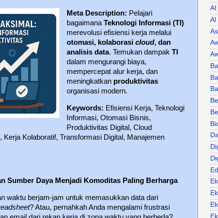
AI
Meta Description:
Pelajari
Al
bagaimana
Teknologi Informasi (TI)
As
merevolusi efisiensi kerja melalui
otomasi, kolaborasi
cloud
, dan
Aw
analisis data
. Temukan dampak
TI
Aw
dalam mengurangi biaya,
Ba
mempercepat alur kerja, dan
Ba
meningkatkan
produktivitas
B
organisasi modern.
Be
Keywords:
Efisiensi Kerja, Teknologi
Be
Informasi, Otomasi Bisnis,
Bi
Produktivitas Digital, Cloud
Da
, Kerja Kolaboratif, Transformasi Digital, Manajemen
.
Di
Di
Ed
an Sumber Daya Menjadi Komoditas Paling Berharga
Ek
Ek
n waktu berjam-jam untuk memasukkan data dari
Ek
readsheet
? Atau, pernahkah Anda mengalami frustrasi
Ek
n email dari rekan kerja di zona waktu yang berbeda?