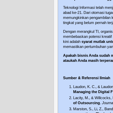
Teknologi Informasi telah menja
abad ke-21. Dari otomasi tug
memungkinkan pengambilan kep
tingkat yang belum pernah ter
Dengan merangkul TI, organisa
membebaskan potensi kreatif 
kini adalah
syarat mutlak un
memastikan pertumbuhan yang 
Apakah bisnis Anda sudah m
ataukah Anda masih terpera
Sumber & Referensi Ilmiah
Laudon, K. C., & Laudon,
Managing the Digital 
Lacity, M., & Willcocks,
of Outsourcing
.
Journa
Marston, S., Li, Z., Ban