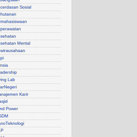
cerdasan Sosial
hutanan
mahasiswaan
perawatan
sehatan
sehatan Mental
wirausahaan
pi
nsia
adership
ving Lab
arNegeri
najemen Karir
sjid
nd Power
SDM
noTeknologi
LP