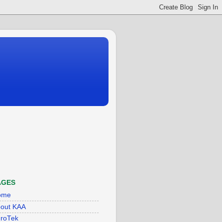
AGES
ome
out KAA
roTek