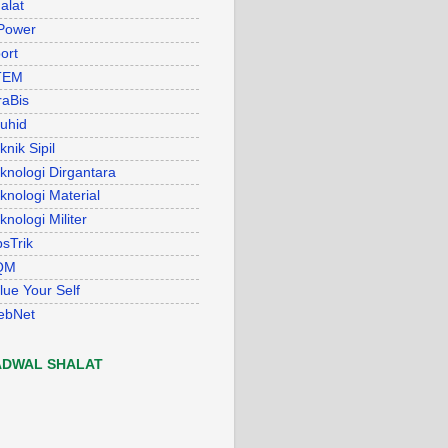
alat
Power
ort
TEM
raBis
uhid
knik Sipil
knologi Dirgantara
knologi Material
knologi Militer
psTrik
QM
lue Your Self
ebNet
ADWAL SHALAT