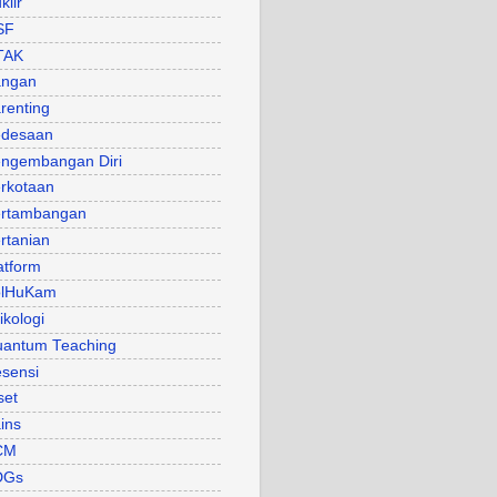
klir
SF
TAK
angan
renting
desaan
ngembangan Diri
rkotaan
rtambangan
rtanian
atform
olHuKam
ikologi
antum Teaching
sensi
set
ins
CM
DGs