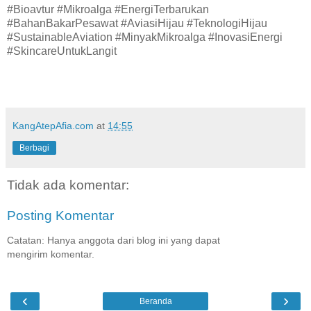
#Bioavtur #Mikroalga #EnergiTerbarukan
#BahanBakarPesawat #AviasiHijau #TeknologiHijau
#SustainableAviation #MinyakMikroalga #InovasiEnergi
#SkincareUntukLangit
KangAtepAfia.com
at
14:55
Berbagi
Tidak ada komentar:
Posting Komentar
Catatan: Hanya anggota dari blog ini yang dapat
mengirim komentar.
‹
›
Beranda