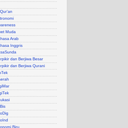
 Qur'an
tronomi
areness
et Muda
hasa Arab
hasa Inggris
asaSunda
rpikir dan Berjiwa Besar
rpikir dan Berjiwa Qurani
oTek
erah
giMar
giTek
ukasi
Bis
oDig
oInd
onomi Biru