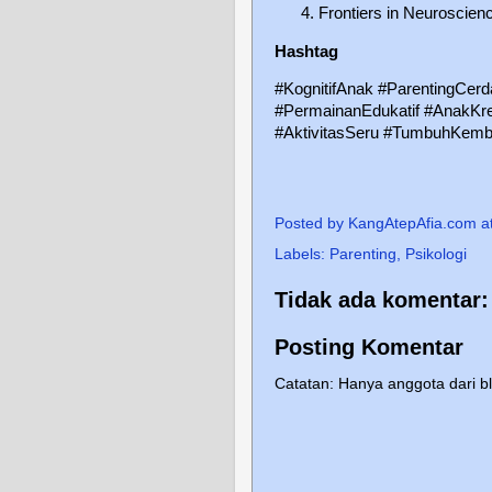
Frontiers in Neuroscien
Hashtag
#KognitifAnak #ParentingCer
#PermainanEdukatif #AnakKre
#AktivitasSeru #TumbuhKemb
Posted by
KangAtepAfia.com
a
Labels:
Parenting
,
Psikologi
Tidak ada komentar:
Posting Komentar
Catatan: Hanya anggota dari b