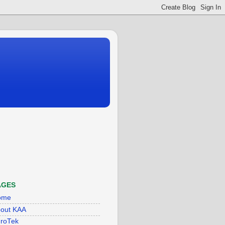
AGES
ome
out KAA
roTek