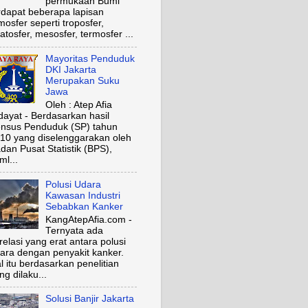
permukaan Bumi
rdapat beberapa lapisan
mosfer seperti troposfer,
ratosfer, mesosfer, termosfer ...
Mayoritas Penduduk
DKI Jakarta
Merupakan Suku
Jawa
Oleh : Atep Afia
dayat - Berdasarkan hasil
nsus Penduduk (SP) tahun
10 yang diselenggarakan oleh
dan Pusat Statistik (BPS),
ml...
Polusi Udara
Kawasan Industri
Sebabkan Kanker
KangAtepAfia.com -
Ternyata ada
relasi yang erat antara polusi
ara dengan penyakit kanker.
l itu berdasarkan penelitian
ng dilaku...
Solusi Banjir Jakarta