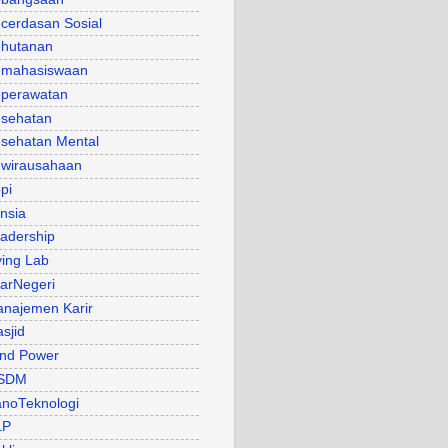
cerdasan Sosial
hutanan
mahasiswaan
perawatan
sehatan
sehatan Mental
wirausahaan
pi
nsia
adership
ving Lab
arNegeri
najemen Karir
sjid
nd Power
SDM
noTeknologi
LP