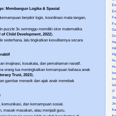
En
ego: Membangun Logika & Spasial
En
kemampuan berpikir logis, koordinasi mata-tangan,
Fa
Fu
in puzzle 3x seminggu memiliki skor matematika
Ge
l of Child Development, 2022
).
Gr
le sederhana, lalu tingkatkan kesulitannya secara
He
Hi
raktif
Hi
H
n imajinasi, kosakata, dan pemahaman naratif.
Hu
a orang tua meningkatkan kemampuan bahasa anak
In
teracy Trust, 2023
).
In
gan gambar menarik dan ajak anak menebak
Is
IT
)
Ja
Je
i, komunikasi, dan kemampuan sosial.
Ka
an, masak-masakan, atau menjadi guru.
Ke