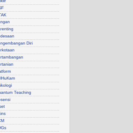
klir
SF
TAK
angan
renting
desaan
ngembangan Diri
rkotaan
rtambangan
rtanian
atform
olHuKam
ikologi
antum Teaching
sensi
set
ins
CM
DGs