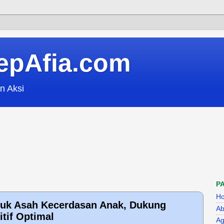
epAfia.com
n Aksi
P
H
ntuk Asah Kecerdasan Anak, Dukung
Ab
tif Optimal
Ag