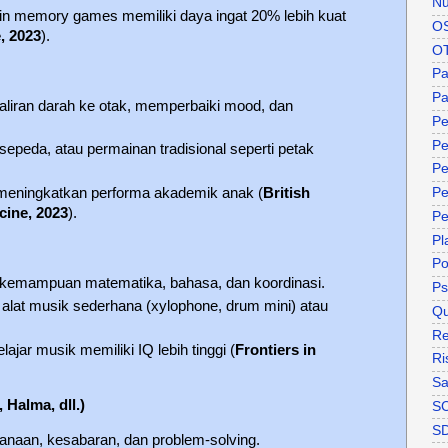
Nu
in memory games memiliki daya ingat 20% lebih kuat
O
, 2023
).
O
P
Pa
aliran darah ke otak, memperbaiki mood, dan
Pe
Pe
ersepeda, atau permainan tradisional seperti petak
Pe
r meningkatkan performa akademik anak (
British
Pe
cine, 2023
).
Pe
Pl
P
 kemampuan matematika, bahasa, dan koordinasi.
Ps
 alat musik sederhana (xylophone, drum mini) atau
Qu
Re
lajar musik memiliki IQ lebih tinggi (
Frontiers in
Ri
Sa
 Halma, dll.)
S
S
canaan, kesabaran, dan problem-solving.