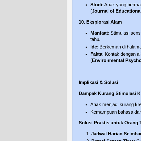
Studi
: Anak yang bermai
(
Journal of Educationa
10. Eksplorasi Alam
Manfaat
: Stimulasi sen
tahu.
Ide
: Berkemah di halama
Fakta
: Kontak dengan a
(
Environmental Psycho
Implikasi & Solusi
Dampak Kurang Stimulasi Ko
Anak menjadi kurang kre
Kemampuan bahasa dan so
Solusi Praktis untuk Orang 
Jadwal Harian Seimba