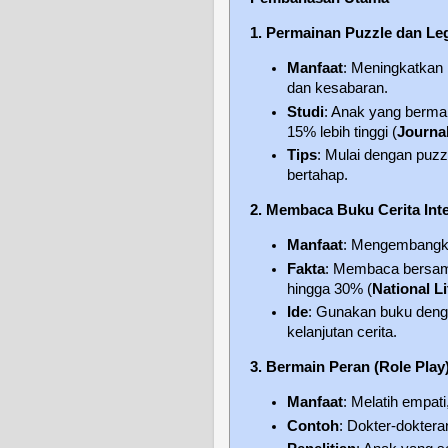
1. Permainan Puzzle dan L
Manfaat
: Meningkatkan 
dan kesabaran.
Studi
: Anak yang berma
15% lebih tinggi (
Journa
Tips
: Mulai dengan puzz
bertahap.
2. Membaca Buku Cerita Inte
Manfaat
: Mengembangka
Fakta
: Membaca bersam
hingga 30% (
National Li
Ide
: Gunakan buku den
kelanjutan cerita.
3. Bermain Peran (Role Play
Manfaat
: Melatih empat
Contoh
: Dokter-dokter