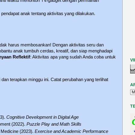
anti waktu menonton TV/gadget dengan permainan
 pendapat anak tentang aktivitas yang dilakukan.
idak harus membosankan! Dengan aktivitas seru dan
embantu anak tumbuh cerdas, kreatif, dan siap menghadapi
nyaan Reflektif
: Aktivitas apa yang sudah Anda coba untuk
V
 ini dan terapkan minggu ini. Catat perubahan yang terlihat
A
T
23).
Cognitive Development in Digital Age
pment (2022).
Puzzle Play and Math Skills
s Medicine (2023).
Exercise and Academic Performance