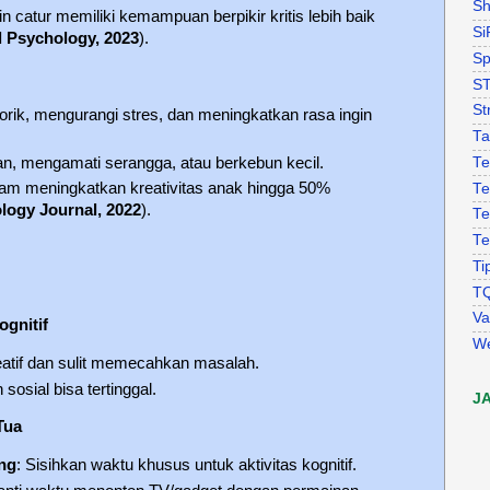
Sh
n catur memiliki kemampuan berpikir kritis lebih baik
Si
l Psychology, 2023
).
Sp
S
St
sorik, mengurangi stres, dan meningkatkan rasa ingin
Ta
n, mengamati serangga, atau berkebun kecil.
Te
lam meningkatkan kreativitas anak hingga 50%
Te
logy Journal, 2022
).
Te
Te
Ti
T
Va
gnitif
W
atif dan sulit memecahkan masalah.
sial bisa tertinggal.
J
Tua
ng
: Sisihkan waktu khusus untuk aktivitas kognitif.