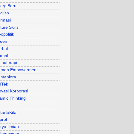
ergiBaru
glish
rmasi
ture Skills
opolitik
een
rbal
kmah
pnoterapi
uman Empowerment
maniora
dTek
ovasi Korporasi
lamic Thinking
kartaKita
pret
rya Ilmiah
bangsaan