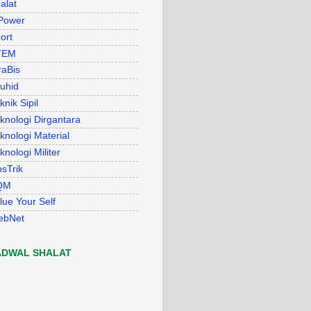
alat
Power
ort
TEM
raBis
uhid
knik Sipil
knologi Dirgantara
knologi Material
knologi Militer
psTrik
QM
lue Your Self
ebNet
ADWAL SHALAT