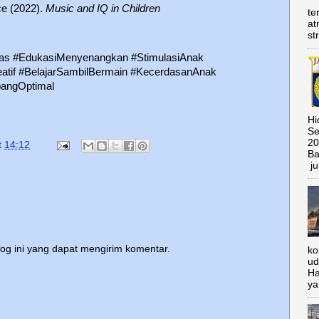
ce (2022).
Music and IQ in Children
te
at
st
das #EdukasiMenyenangkan #StimulasiAnak
atif #BelajarSambilBermain #KecerdasanAnak
angOptimal
Hi
Se
20
t
14:12
Ba
ju
log ini yang dapat mengirim komentar.
ko
ud
Ha
ya