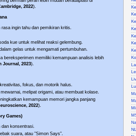
ering bermain peran lebih mudah beradaptasi di
 Cambridge, 2022
).
Ke
Ke
hana
Ke
asa ingin tahu dan pemikiran kritis.
Ke
Ke
oda kue untuk melihat reaksi gelembung.
Ke
alam gelas untuk mengamati pertumbuhan.
Ke
sa bereksperimen memiliki kemampuan analisis lebih
Ko
 Journal, 2023
).
La
Le
Li
reativitas, fokus, dan motorik halus.
Lu
mewarnai, melipat origami, atau membuat kolase.
Ma
meningkatkan kemampuan memori jangka panjang
Ma
Neuroscience, 2022
).
Mi
M
ory Games)
Na
n dan konsentrasi.
N
tebak suara, atau "Simon Says".