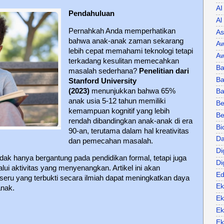
AI
Pendahuluan
Al
Pernahkah Anda memperhatikan
As
bahwa anak-anak zaman sekarang
Aw
lebih cepat memahami teknologi tetapi
Aw
terkadang kesulitan memecahkan
Ba
masalah sederhana?
Penelitian dari
Ba
Stanford University
(2023)
menunjukkan bahwa 65%
B
anak usia 5-12 tahun memiliki
Be
kemampuan kognitif yang lebih
Be
rendah dibandingkan anak-anak di era
Bi
90-an, terutama dalam hal kreativitas
Da
dan pemecahan masalah.
Di
dak hanya bergantung pada pendidikan formal, tetapi juga
Di
alui aktivitas yang menyenangkan. Artikel ini akan
Ed
eru yang terbukti secara ilmiah dapat meningkatkan daya
Ek
anak.
Ek
Ek
Ek