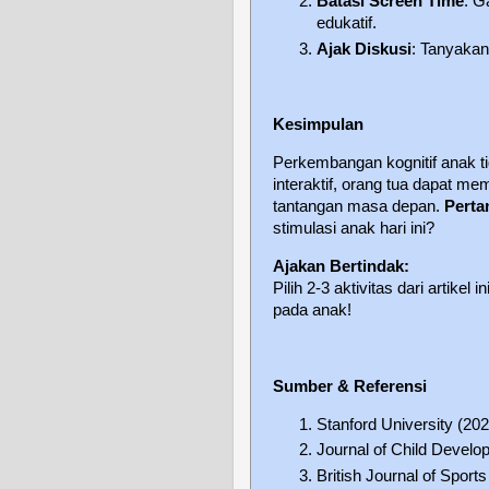
Batasi Screen Time
: G
edukatif.
Ajak Diskusi
: Tanyakan
Kesimpulan
Perkembangan kognitif anak t
interaktif, orang tua dapat m
tantangan masa depan.
Perta
stimulasi anak hari ini?
Ajakan Bertindak:
Pilih 2-3 aktivitas dari artikel
pada anak!
Sumber & Referensi
Stanford University (20
Journal of Child Develo
British Journal of Sport