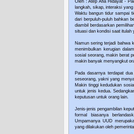
Oleh : Atep Afia Hidayat - Pa
langkah, sikap, interaksi ya
Waktu bangun tidur sampai tid
dari berpuluh-puluh bahkan b
diambil berdasarkan pemilihan 
situasi dan kondisi saat itula
Namun sering terjadi bahwa k
menimbulkan kerugian dalam 
sosial seorang, makin berat 
makin banyak menyangkut ora
Pada dasarnya terdapat dua 
seseorang, yakni yang menya
Makin tinggi kedudukan sosi
untuk jenis kedua. Sedangka
keputusan untuk orang lain.
Jenis-jenis pengambilan kepu
formal biasanya berlandask
Umpamanya UUD merupakan 
yang dilakukan oleh pemerint