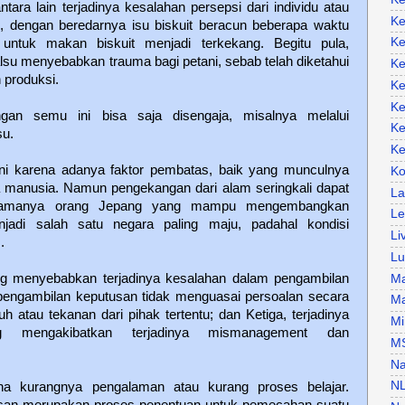
ara lain terjadinya kesalahan persepsi dari individu atau
Ke
 dengan beredarnya isu biskuit beracun beberapa waktu
Ke
untuk makan biskuit menjadi terkekang. Begitu pula,
lsu menyebabkan trauma bagi petani, sebab telah diketahui
Ke
produksi.
Ke
Ke
gan semu ini bisa saja disengaja, misalnya melalui
Ke
su.
Ke
kni karena adanya faktor pembatas, baik yang munculnya
Ko
a manusia. Namun pengekangan dari alam seringkali dapat
La
mpamanya orang Jepang yang mampu mengembangkan
Le
jadi salah satu negara paling maju, padahal kondisi
Li
.
Lu
ng menyebabkan terjadinya kesalahan dalam pengambilan
Ma
 pengambilan keputusan tidak menguasai persoalan secara
Ma
 atau tekanan dari pihak tertentu; dan Ketiga, terjadinya
Mi
g mengakibatkan terjadinya mismanagement dan
M
Na
N
ena kurangnya pengalaman atau kurang proses belajar.
usan merupakan proses penentuan untuk pemecahan suatu