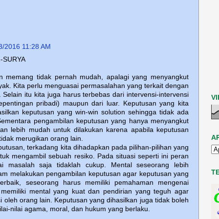
3/2016 11:28 AM
2-SURYA
n memang tidak pernah mudah, apalagi yang menyangkut
ak. Kita perlu menguasai permasalahan yang terkait dengan
elain itu kita juga harus terbebas dari intervensi-intervensi
V
kepentingan pribadi) maupun dari luar. Keputusan yang kita
silkan keputusan yang win-win solution sehingga tidak ada
. Sementara pengambilan keputusan yang hanya menyangkut
akan lebih mudah untuk dilakukan karena apabila keputusan
A
 tidak merugikan orang lain.
tusan, terkadang kita dihadapkan pada pilihan-pilihan yang
ntuk mengambil sebuah resiko. Pada situasi seperti ini peran
 masalah saja tidaklah cukup. Mental seseorang lebih
T
dalam melakukan pengambilan keputusan agar keputusan yang
terbaik, seseorang harus memiliki pemahaman mengenai
memiliki mental yang kuat dan pendirian yang teguh agar
i oleh orang lain. Keputusan yang dihasilkan juga tidak boleh
lai-nilai agama, moral, dan hukum yang berlaku.