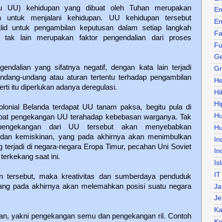
au UU) kehidupan yang dibuat oleh Tuhan merupakan
En
an untuk menjalani kehidupan. UU kehidupan tersebut
En
id untuk pengambilan keputusan dalam setiap langkah
Fa
 tak lain merupakan faktor pengendalian dari proses
Fu
Ge
gendalian yang sifatnya negatif, dengan kata lain terjadi
Gr
dang-undang atau aturan tertentu terhadap pengambilan
He
ti itu diperlukan adanya deregulasi.
Hi
Hi
nial Belanda terdapat UU tanam paksa, begitu pula di
H
apat pengekangan UU terahadap kebebasan warganya. Tak
 pengekangan dari UU tersebut akan menyebabkan
Hu
 dan kemiskinan, yang pada akhirnya akan menimbulkan
In
ng terjadi di negara-negara Eropa Timur, pecahan Uni Soviet
In
terkekang saat ini.
Is
IT
 tersebut, maka kreativitas dan sumberdaya penduduk
ang pada akhirnya akan melemahkan posisi suatu negara
Ja
Je
Ka
gan, yakni pengekangan semu dan pengekangan ril. Contoh
Ke