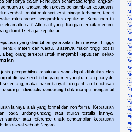
da prinsipnya dalam kehidupan senantiasa terjadi langkah-
AI
ng semuanya dilandasai oleh proses pengambilan keputusan.
Al
ur kembali, mulai matahari terbit hingga terbenam, terdiri
eratus-ratus proses pengambilan keputusan. Keputusan itu
As
sekian alternatif. Alternatif yang dianggap terbaik menurut
Aw
h yang diambil sebagai keputusan.
Aw
Ba
eputusan yang diambil ternyata salah dan meleset, hingga
Ba
bentuk materi dan waktu. Biasanya makin tinggi posisi
B
pula bagi orang tersebut untuk mengambil keputusan, sebab
ng lain.
Be
Be
jenis pengambilan keputusan yang dapat dilakukan oleh
Bi
ngkut dirinya sendiri dan yang menyangkut orang banyak.
Da
al seseorang, maka makin banyak pengambilan keputusan
Di
n seorang individualis cenderung tidak mampu mengambil
Di
Ed
tusan lainnya ialah yang formal dan non formal. Keputusan
Ek
an pada undang-undang atau aturan tertulis lainnya.
Ek
sumber atau reference untuk pengambilan keputusan
Ek
ah dan rakyat sebuah Negara.
Ek