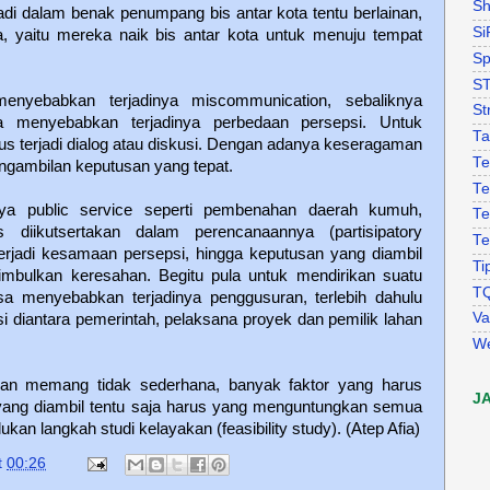
Sh
jadi dalam benak penumpang bis antar kota tentu berlainan,
Si
a, yaitu mereka naik bis antar kota untuk menuju tempat
Sp
S
enyebabkan terjadinya miscommunication, sebaliknya
St
a menyebabkan terjadinya perbedaan persepsi. Untuk
Ta
 terjadi dialog atau diskusi. Dengan adanya keseragaman
Te
engambilan keputusan yang tepat.
Te
ya public service seperti pembenahan daerah kumuh,
Te
 diikutsertakan dalam perencanaannya (partisipatory
Te
erjadi kesamaan persepsi, hingga keputusan yang diambil
Ti
imbulkan keresahan. Begitu pula untuk mendirikan suatu
T
ksa menyebabkan terjadinya penggusuran, terlebih dahulu
Va
 diantara pemerintah, pelaksana proyek dan pemilik lahan
W
an memang tidak sederhana, banyak faktor yang harus
J
yang diambil tentu saja harus yang menguntungkan semua
ukan langkah studi kelayakan (feasibility study). (Atep Afia)
t
00:26