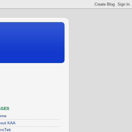
AGES
ome
out KAA
roTek