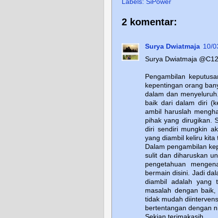
Labels:
SiPower
2 komentar:
Surya Dwiatmaja
10/0
Surya Dwiatmaja @C1
Pengambilan keputusa
kepentingan orang bany
dalam dan menyeluruh. S
baik dari dalam diri (
ambil haruslah mengha
pihak yang dirugikan
diri sendiri mungkin 
yang diambil keliru kita
Dalam pengambilan kepu
sulit dan diharuskan u
pengetahuan mengenai
bermain disini. Jadi 
diambil adalah yang 
masalah dengan baik, 
tidak mudah diintervens
bertentangan dengan ni
Sekian terimakasih