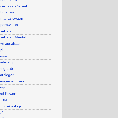
cerdasan Sosial
hutanan
mahasiswaan
perawatan
sehatan
sehatan Mental
wirausahaan
pi
nsia
adership
ving Lab
arNegeri
najemen Karir
sjid
nd Power
SDM
noTeknologi
LP