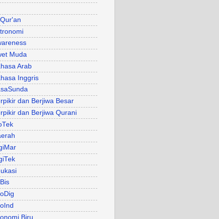
 Qur'an
tronomi
areness
et Muda
hasa Arab
hasa Inggris
asaSunda
rpikir dan Berjiwa Besar
rpikir dan Berjiwa Qurani
oTek
erah
giMar
giTek
ukasi
Bis
oDig
oInd
onomi Biru