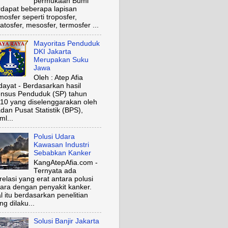
permukaan Bumi
rdapat beberapa lapisan
mosfer seperti troposfer,
ratosfer, mesosfer, termosfer ...
Mayoritas Penduduk
DKI Jakarta
Merupakan Suku
Jawa
Oleh : Atep Afia
dayat - Berdasarkan hasil
nsus Penduduk (SP) tahun
10 yang diselenggarakan oleh
dan Pusat Statistik (BPS),
ml...
Polusi Udara
Kawasan Industri
Sebabkan Kanker
KangAtepAfia.com -
Ternyata ada
relasi yang erat antara polusi
ara dengan penyakit kanker.
l itu berdasarkan penelitian
ng dilaku...
Solusi Banjir Jakarta