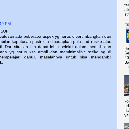
te
at
st
:49 PM
USUF
putusan ada beberapa aspek yg harus dipertimbangkan dan
bilan keputusan pasti kita dihadapkan pula pad resiko atas
l. Dari situ lah kita dapat lebih selektif dalam memilih dan
Hi
na yg harus kita ambil dan meminimalisir resiko yg di
Se
empelajari dahulu masalahnya untuk bisa mengambil
20
k.
Ba
ju
ko
ud
Ha
ya