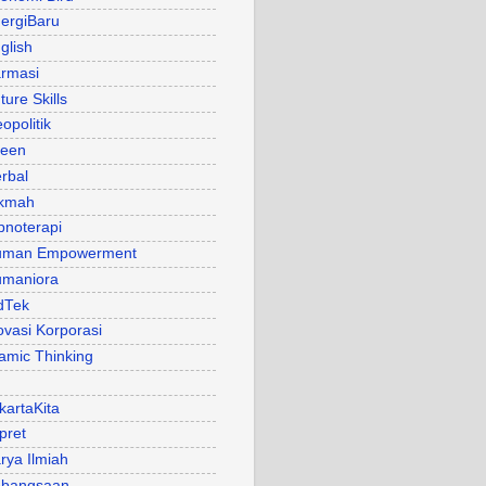
ergiBaru
glish
rmasi
ture Skills
opolitik
een
rbal
kmah
pnoterapi
uman Empowerment
maniora
dTek
ovasi Korporasi
lamic Thinking
kartaKita
pret
rya Ilmiah
bangsaan