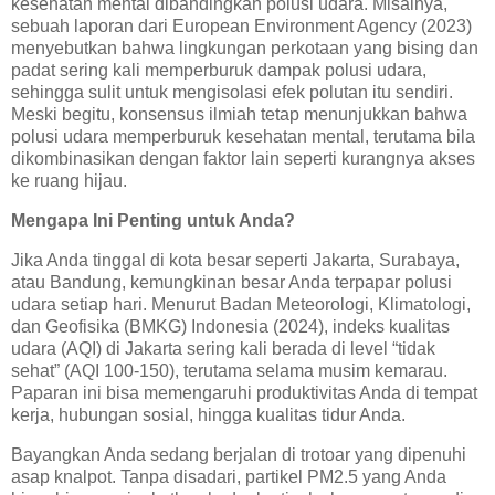
kesehatan mental dibandingkan polusi udara. Misalnya,
sebuah laporan dari European Environment Agency (2023)
menyebutkan bahwa lingkungan perkotaan yang bising dan
padat sering kali memperburuk dampak polusi udara,
sehingga sulit untuk mengisolasi efek polutan itu sendiri.
Meski begitu, konsensus ilmiah tetap menunjukkan bahwa
polusi udara memperburuk kesehatan mental, terutama bila
dikombinasikan dengan faktor lain seperti kurangnya akses
ke ruang hijau.
Mengapa Ini Penting untuk Anda?
Jika Anda tinggal di kota besar seperti Jakarta, Surabaya,
atau Bandung, kemungkinan besar Anda terpapar polusi
udara setiap hari. Menurut Badan Meteorologi, Klimatologi,
dan Geofisika (BMKG) Indonesia (2024), indeks kualitas
udara (AQI) di Jakarta sering kali berada di level “tidak
sehat” (AQI 100-150), terutama selama musim kemarau.
Paparan ini bisa memengaruhi produktivitas Anda di tempat
kerja, hubungan sosial, hingga kualitas tidur Anda.
Bayangkan Anda sedang berjalan di trotoar yang dipenuhi
asap knalpot. Tanpa disadari, partikel PM2.5 yang Anda