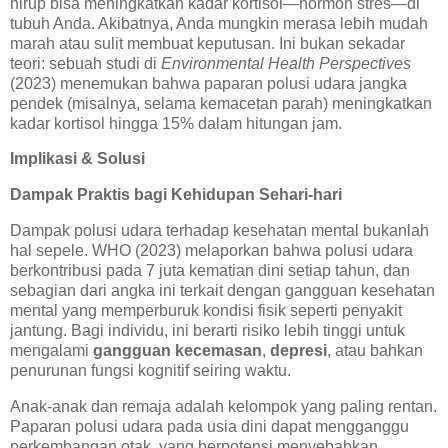
hirup bisa meningkatkan kadar kortisol—hormon stres—di
tubuh Anda. Akibatnya, Anda mungkin merasa lebih mudah
marah atau sulit membuat keputusan. Ini bukan sekadar
teori: sebuah studi di
Environmental Health Perspectives
(2023) menemukan bahwa paparan polusi udara jangka
pendek (misalnya, selama kemacetan parah) meningkatkan
kadar kortisol hingga 15% dalam hitungan jam.
Implikasi & Solusi
Dampak Praktis bagi Kehidupan Sehari-hari
Dampak polusi udara terhadap kesehatan mental bukanlah
hal sepele. WHO (2023) melaporkan bahwa polusi udara
berkontribusi pada 7 juta kematian dini setiap tahun, dan
sebagian dari angka ini terkait dengan gangguan kesehatan
mental yang memperburuk kondisi fisik seperti penyakit
jantung. Bagi individu, ini berarti risiko lebih tinggi untuk
mengalami
gangguan kecemasan
,
depresi
, atau bahkan
penurunan fungsi kognitif seiring waktu.
Anak-anak dan remaja adalah kelompok yang paling rentan.
Paparan polusi udara pada usia dini dapat mengganggu
perkembangan otak, yang berpotensi menyebabkan