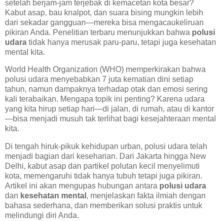
setelah berjam-jam terjebak di kemacetan kota besar?
Kabut asap, bau knalpot, dan suara bising mungkin lebih
dari sekadar gangguan—mereka bisa mengacaukeliruan
pikiran Anda. Penelitian terbaru menunjukkan bahwa
polusi
udara
tidak hanya merusak paru-paru, tetapi juga kesehatan
mental kita.
World Health Organization (WHO) memperkirakan bahwa
polusi udara menyebabkan 7 juta kematian dini setiap
tahun, namun dampaknya terhadap otak dan emosi sering
kali terabaikan. Mengapa topik ini penting? Karena udara
yang kita hirup setiap hari—di jalan, di rumah, atau di kantor
—bisa menjadi musuh tak terlihat bagi kesejahteraan mental
kita.
Di tengah hiruk-pikuk kehidupan urban, polusi udara telah
menjadi bagian dari keseharian. Dari Jakarta hingga New
Delhi, kabut asap dan partikel polutan kecil menyelimuti
kota, memengaruhi tidak hanya tubuh tetapi juga pikiran.
Artikel ini akan mengupas hubungan antara
polusi udara
dan
kesehatan mental
, menjelaskan fakta ilmiah dengan
bahasa sederhana, dan memberikan solusi praktis untuk
melindungi diri Anda.