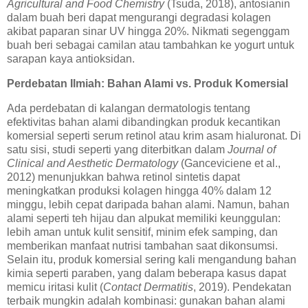
Agricultural and Food Chemistry
(Tsuda, 2018), antosianin
dalam buah beri dapat mengurangi degradasi kolagen
akibat paparan sinar UV hingga 20%. Nikmati segenggam
buah beri sebagai camilan atau tambahkan ke yogurt untuk
sarapan kaya antioksidan.
Perdebatan Ilmiah: Bahan Alami vs. Produk Komersial
Ada perdebatan di kalangan dermatologis tentang
efektivitas bahan alami dibandingkan produk kecantikan
komersial seperti serum retinol atau krim asam hialuronat. Di
satu sisi, studi seperti yang diterbitkan dalam
Journal of
Clinical and Aesthetic Dermatology
(Ganceviciene et al.,
2012) menunjukkan bahwa retinol sintetis dapat
meningkatkan produksi kolagen hingga 40% dalam 12
minggu, lebih cepat daripada bahan alami. Namun, bahan
alami seperti teh hijau dan alpukat memiliki keunggulan:
lebih aman untuk kulit sensitif, minim efek samping, dan
memberikan manfaat nutrisi tambahan saat dikonsumsi.
Selain itu, produk komersial sering kali mengandung bahan
kimia seperti paraben, yang dalam beberapa kasus dapat
memicu iritasi kulit (
Contact Dermatitis
, 2019). Pendekatan
terbaik mungkin adalah kombinasi: gunakan bahan alami