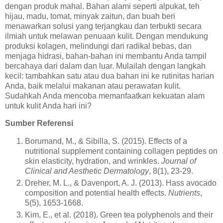
dengan produk mahal. Bahan alami seperti alpukat, teh
hijau, madu, tomat, minyak zaitun, dan buah beri
menawarkan solusi yang terjangkau dan terbukti secara
ilmiah untuk melawan penuaan kulit. Dengan mendukung
produksi kolagen, melindungi dari radikal bebas, dan
menjaga hidrasi, bahan-bahan ini membantu Anda tampil
bercahaya dari dalam dan luar. Mulailah dengan langkah
kecil: tambahkan satu atau dua bahan ini ke rutinitas harian
Anda, baik melalui makanan atau perawatan kulit.
Sudahkah Anda mencoba memanfaatkan kekuatan alam
untuk kulit Anda hari ini?
Sumber Referensi
Borumand, M., & Sibilla, S. (2015). Effects of a
nutritional supplement containing collagen peptides on
skin elasticity, hydration, and wrinkles.
Journal of
Clinical and Aesthetic Dermatology
, 8(1), 23-29.
Dreher, M. L., & Davenport, A. J. (2013). Hass avocado
composition and potential health effects.
Nutrients
,
5(5), 1653-1668.
Kim, E., et al. (2018). Green tea polyphenols and their