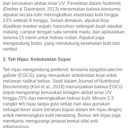
dari kerusakan akibat sinar UV. Penelitian dalam
Nutrients
(Dreher & Davenport, 2013) menemukan bahwa konsumsi
alpukat secara rutin meningkatkan elastisitas kulit hingga
13% setelah 8 minggu. Selain dimakan, alpukat bisa
dijadikan masker wajah: hancurkan setengah buah alpukat
matang, campur dengan satu sendok madu, dan aplikasikan
selama 15 menit untuk hidrasi instan. Alpukat juga
mengandung biotin, yang mendukung kesehatan kulit dan
rambut.
2. Teh Hijau: Antioksidan Super
Teh hijau mengandung polifenol, terutama epigallocatechin
gallate (EGCG), yang merupakan antioksidan kuat untuk
melawan radikal bebas. Studi dalam
Journal of Nutritional
Biochemistry
(Kim et al., 2018) menunjukkan bahwa EGCG
dapat mengurangi kerusakan kolagen akibat sinar UV
hingga 25% dan meningkatkan hidrasi kulit. Minum 2-3
cangkir teh hijau tanpa gula setiap hari atau gunakan
sebagai toner alami (rendam kapas dalam teh hijau dingin)
untuk menenangkan kulit meradang. Bonus: teh hijau juga
membantu mengurangi jerawat berkat sifat anti-
inflamasinya.