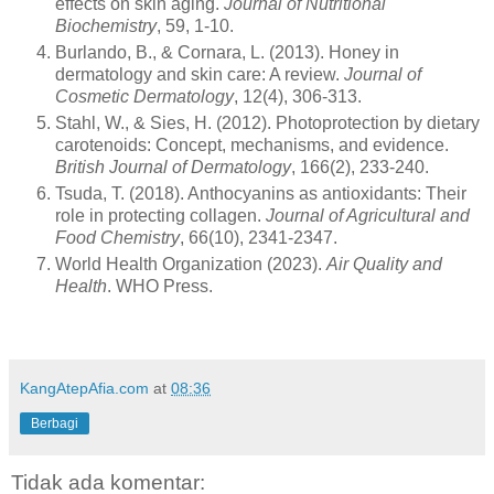
effects on skin aging.
Journal of Nutritional
Biochemistry
, 59, 1-10.
Burlando, B., & Cornara, L. (2013). Honey in
dermatology and skin care: A review.
Journal of
Cosmetic Dermatology
, 12(4), 306-313.
Stahl, W., & Sies, H. (2012). Photoprotection by dietary
carotenoids: Concept, mechanisms, and evidence.
British Journal of Dermatology
, 166(2), 233-240.
Tsuda, T. (2018). Anthocyanins as antioxidants: Their
role in protecting collagen.
Journal of Agricultural and
Food Chemistry
, 66(10), 2341-2347.
World Health Organization (2023).
Air Quality and
Health
. WHO Press.
KangAtepAfia.com
at
08:36
Berbagi
Tidak ada komentar: