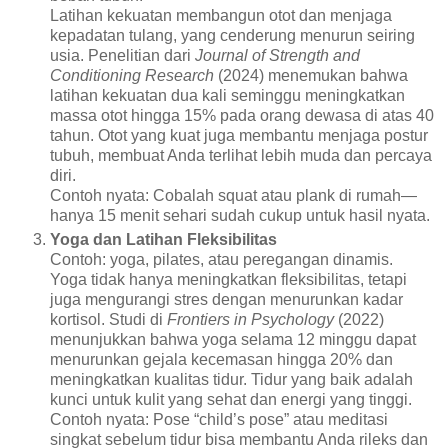
Latihan kekuatan membangun otot dan menjaga
kepadatan tulang, yang cenderung menurun seiring
usia. Penelitian dari
Journal of Strength and
Conditioning Research
(2024) menemukan bahwa
latihan kekuatan dua kali seminggu meningkatkan
massa otot hingga 15% pada orang dewasa di atas 40
tahun. Otot yang kuat juga membantu menjaga postur
tubuh, membuat Anda terlihat lebih muda dan percaya
diri.
Contoh nyata: Cobalah squat atau plank di rumah—
hanya 15 menit sehari sudah cukup untuk hasil nyata.
Yoga dan Latihan Fleksibilitas
Contoh: yoga, pilates, atau peregangan dinamis.
Yoga tidak hanya meningkatkan fleksibilitas, tetapi
juga mengurangi stres dengan menurunkan kadar
kortisol. Studi di
Frontiers in Psychology
(2022)
menunjukkan bahwa yoga selama 12 minggu dapat
menurunkan gejala kecemasan hingga 20% dan
meningkatkan kualitas tidur. Tidur yang baik adalah
kunci untuk kulit yang sehat dan energi yang tinggi.
Contoh nyata: Pose “child’s pose” atau meditasi
singkat sebelum tidur bisa membantu Anda rileks dan