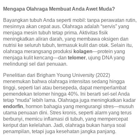
Mengapa Olahraga Membuat Anda Awet Muda?
Bayangkan tubuh Anda seperti mobil: tanpa perawatan rutin,
mesinnya akan cepat aus. Olahraga adalah “servis” yang
menjaga mesin tubuh tetap prima. Aktivitas fisik
meningkatkan aliran darah, yang membawa oksigen dan
nutrisi ke seluruh tubuh, termasuk kulit dan otak. Selain itu,
olahraga merangsang produksi
kolagen
—protein yang
menjaga kulit kencang—dan
telomer
, ujung DNA yang
melindungi sel dari penuaan.
Penelitian dari Brigham Young University (2022)
menemukan bahwa olahraga intensitas sedang hingga
tinggi, seperti lari atau bersepeda, dapat memperlambat
pemendekan telomer hingga 40%. Ini berarti sel-sel Anda
tetap “muda” lebih lama. Olahraga juga meningkatkan kadar
endorfin
, hormon bahagia yang mengurangi stres—musuh
utama penuaan dini. Stres kronis, seperti alarm yang terus
berbunyi, memicu inflamasi di tubuh, yang mempercepat
keriput dan kelelahan. Jadi, olahraga bukan hanya soal
penampilan, tetapi juga kesehatan jangka panjang.