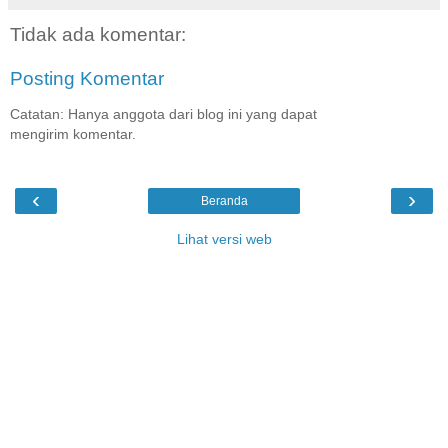
Tidak ada komentar:
Posting Komentar
Catatan: Hanya anggota dari blog ini yang dapat
mengirim komentar.
‹
›
Beranda
Lihat versi web