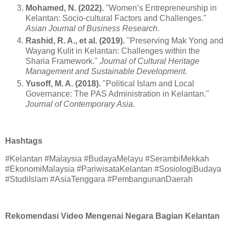
Mohamed, N. (2022).
"Women’s Entrepreneurship in
Kelantan: Socio-cultural Factors and Challenges."
Asian Journal of Business Research
.
Rashid, R. A., et al. (2019).
"Preserving Mak Yong and
Wayang Kulit in Kelantan: Challenges within the
Sharia Framework."
Journal of Cultural Heritage
Management and Sustainable Development
.
Yusoff, M. A. (2018).
"Political Islam and Local
Governance: The PAS Administration in Kelantan."
Journal of Contemporary Asia
.
Hashtags
#Kelantan #Malaysia #BudayaMelayu #SerambiMekkah
#EkonomiMalaysia #PariwisataKelantan #SosiologiBudaya
#StudiIslam #AsiaTenggara #PembangunanDaerah
Rekomendasi Video Mengenai Negara Bagian Kelantan