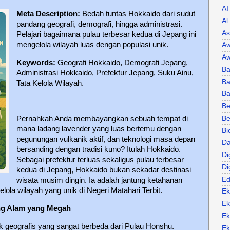
AI
Meta Description:
Bedah tuntas Hokkaido dari sudut
Al
pandang geografi, demografi, hingga administrasi.
As
Pelajari bagaimana pulau terbesar kedua di Jepang ini
mengelola wilayah luas dengan populasi unik.
Aw
Aw
Keywords:
Geografi Hokkaido, Demografi Jepang,
Ba
Administrasi Hokkaido, Prefektur Jepang, Suku Ainu,
Ba
Tata Kelola Wilayah.
B
Be
Be
Pernahkah Anda membayangkan sebuah tempat di
mana ladang lavender yang luas bertemu dengan
Bi
pegunungan vulkanik aktif, dan teknologi masa depan
Da
bersanding dengan tradisi kuno? Itulah Hokkaido.
Di
Sebagai prefektur terluas sekaligus pulau terbesar
Di
kedua di Jepang, Hokkaido bukan sekadar destinasi
Ed
wisata musim dingin. Ia adalah jantung ketahanan
lola wilayah yang unik di Negeri Matahari Terbit.
Ek
Ek
eng Alam yang Megah
Ek
ik geografis yang sangat berbeda dari Pulau Honshu.
Ek