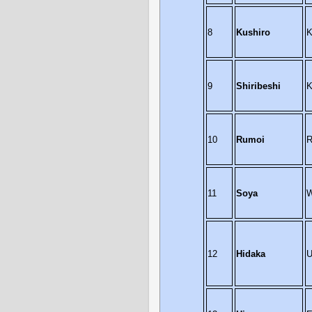
8
Kushiro
K
9
Shiribeshi
K
10
Rumoi
R
11
Soya
W
12
Hidaka
U