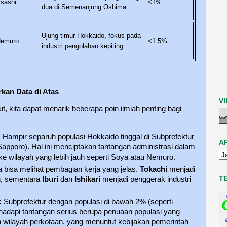
sashi
<1%
dua di Semenanjung Oshima.
Ujung timur Hokkaido, fokus pada
emuro
<1.5%
industri pengolahan kepiting.
kan Data di Atas
V
t, kita dapat menarik beberapa poin ilmiah penting bagi
:
Hampir separuh populasi Hokkaido tinggal di Subprefektur
A
 Sapporo). Hal ini menciptakan tantangan administrasi dalam
 wilayah yang lebih jauh seperti Soya atau Nemuro.
a bisa melihat pembagian kerja yang jelas.
Tokachi
menjadi
T
n, sementara
Iburi
dan
Ishikari
menjadi penggerak industri
:
Subprefektur dengan populasi di bawah 2% (seperti
dapi tantangan serius berupa penuaan populasi yang
n wilayah perkotaan, yang menuntut kebijakan pemerintah