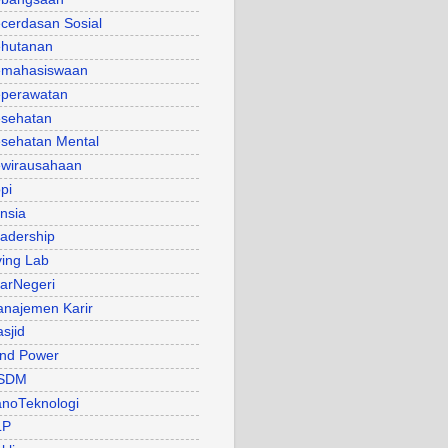
cerdasan Sosial
hutanan
mahasiswaan
perawatan
sehatan
sehatan Mental
wirausahaan
pi
nsia
adership
ving Lab
arNegeri
najemen Karir
sjid
nd Power
SDM
noTeknologi
LP