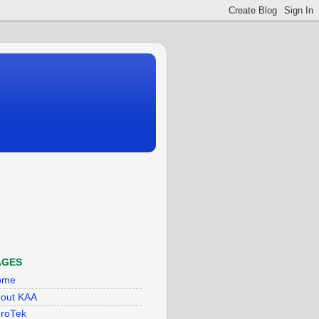
AGES
ome
out KAA
roTek