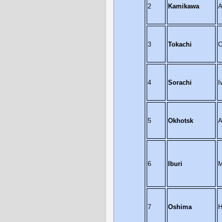
2
Kamikawa
A
3
Tokachi
O
4
Sorachi
I
5
Okhotsk
A
6
Iburi
M
7
Oshima
H