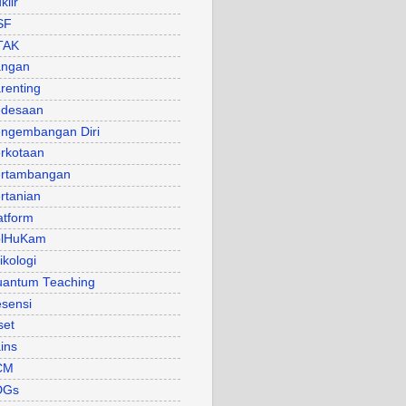
klir
SF
TAK
angan
renting
desaan
ngembangan Diri
rkotaan
rtambangan
rtanian
atform
olHuKam
ikologi
antum Teaching
sensi
set
ins
CM
DGs