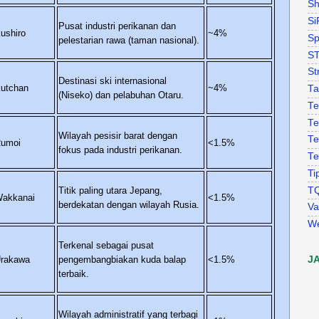
Sh
Si
Pusat industri perikanan dan
ushiro
~4%
Sp
pelestarian rawa (taman nasional).
S
St
Destinasi ski internasional
utchan
~4%
Ta
(Niseko) dan pelabuhan Otaru.
Te
Te
Wilayah pesisir barat dengan
Te
umoi
<1.5%
fokus pada industri perikanan.
Te
Ti
T
Titik paling utara Jepang,
akkanai
<1.5%
berdekatan dengan wilayah Rusia.
Va
W
Terkenal sebagai pusat
J
rakawa
pengembangbiakan kuda balap
<1.5%
terbaik.
Wilayah administratif yang terbagi