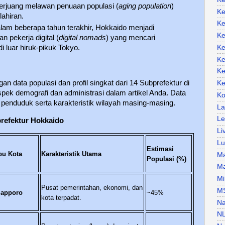
berjuang melawan penuaan populasi (
aging population
)
Ke
ahiran.
Ke
lam beberapa tahun terakhir, Hokkaido menjadi
Ke
n pekerja digital (
digital nomads
) yang mencari
Ke
di luar hiruk-pikuk Tokyo.
Ke
Ke
gan data populasi dan profil singkat dari 14 Subprefektur di
Ke
pek demografi dan administrasi dalam artikel Anda. Data
Ko
 penduduk serta karakteristik wilayah masing-masing.
La
Le
refektur Hokkaido
Li
Lu
Estimasi
bu Kota
Karakteristik Utama
Ma
Populasi (%)
Ma
Mi
Pusat pemerintahan, ekonomi, dan
M
apporo
~45%
kota terpadat.
Na
N