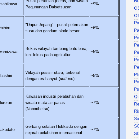
Pusat pertanian (beras) dan wisata
Nu
sahikawa
~9%
Pegunungan Daisetsuzan.
O
O
P
"Dapur Jepang" - pusat peternakan
bihiro
~6%
Pa
susu dan gandum skala besar.
Pe
Pe
Bekas wilayah tambang batu bara,
wamizawa
~5%
Pe
kini fokus pada agrikultur.
Pe
Pe
Wilayah pesisir utara, terkenal
Pl
bashiri
~5%
dengan es hanyut (
drift ice
).
P
Ps
Kawasan industri pelabuhan dan
Qu
uroran
wisata mata air panas
~7%
Re
(Noboribetsu).
Ri
Sa
S
Gerbang selatan Hokkaido dengan
akodate
~7%
sejarah pelabuhan internasional.
S