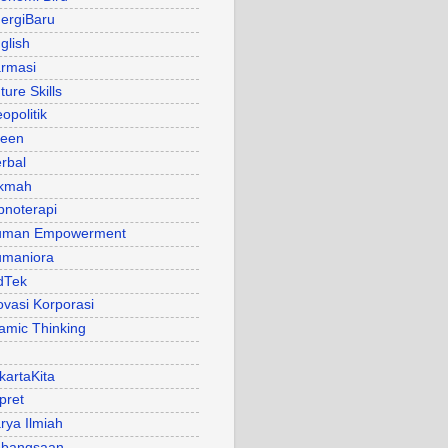
ergiBaru
glish
rmasi
ture Skills
opolitik
een
rbal
kmah
pnoterapi
uman Empowerment
maniora
dTek
ovasi Korporasi
lamic Thinking
kartaKita
pret
rya Ilmiah
bangsaan