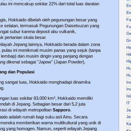
ulau ini mencakup sekitar 22% dari total luas daratan
En
En
gis, Hokkaido dibelah oleh pegunungan besar yang
Fa
ke selatan, termasuk Pegunungan Daisetsuzan yang
Fu
sangat subur karena deposit abu vulkanik,
Ge
k pertanian skala besar.
Gr
layah Jepang lainnya, Hokkaido berada dalam zona
He
a, pulau ini menikmati musim panas yang sejuk (tanpa
Hi
lembap) dan musim dingin yang panjang dengan
Hi
 yang dikenal sebagai "Japow" (Japan Powder).
H
ang dan Populasi
Hu
ng sangat luas, Hokkaido menghadapi dinamika
In
g.
In
Is
gan luas sekitar 83.000 km², Hokkaido memiliki
IT
ndah di Jepang. Sebagian besar dari 5,2 juta
asi di wilayah metropolitan
Sapporo
.
Ja
ido adalah rumah bagi suku asli Ainu. Secara
Je
mereka memberikan warna multikultural yang unik di
Ka
ng yang homogen. Namun, seperti wilayah Jepang
Ke