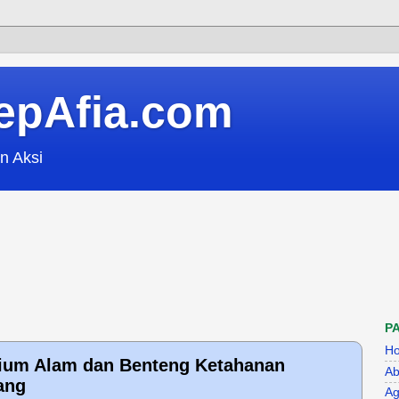
epAfia.com
n Aksi
P
H
rium Alam dan Benteng Ketahanan
Ab
ang
Ag