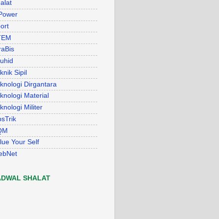
alat
Power
ort
TEM
raBis
uhid
knik Sipil
knologi Dirgantara
knologi Material
knologi Militer
psTrik
QM
lue Your Self
ebNet
ADWAL SHALAT