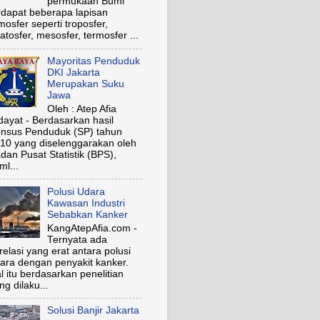
permukaan Bumi
rdapat beberapa lapisan
mosfer seperti troposfer,
ratosfer, mesosfer, termosfer ...
Mayoritas Penduduk
DKI Jakarta
Merupakan Suku
Jawa
Oleh : Atep Afia
dayat - Berdasarkan hasil
nsus Penduduk (SP) tahun
10 yang diselenggarakan oleh
dan Pusat Statistik (BPS),
ml...
Polusi Udara
Kawasan Industri
Sebabkan Kanker
KangAtepAfia.com -
Ternyata ada
relasi yang erat antara polusi
ara dengan penyakit kanker.
l itu berdasarkan penelitian
ng dilaku...
Solusi Banjir Jakarta