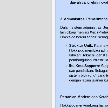
daerah yang lebih inova
3. Administrasi Pemerintaha
Dalam sistem administrasi Jep
lain dibagi menjadi
Ken
(Prefek
Hokkaido berdiri sendiri seba
Struktur Unik:
Karena w
Hokkaido membagi admi
Ishikari, Tokachi, dan K
pembangunan infrastrukt
Ibu Kota Sapporo:
Sapp
dan pendidikan. Sebagai
sistem blok (grid) yang 
dengan labirin jalanan k
Pertanian Modern dan Keta
Hokkaido menyumbang hampir s