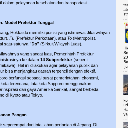
tif dalam pelayanan kesehatan dan transportasi.
te
at
st
n: Model Prefektur Tunggal
ang, Hokkaido memiliki posisi yang istimewa. Jika wilayah
tur),
Fu
(Prefektur Perkotaan), atau
To
(Metropolis),
gai satu-satunya
"Do"
(Sirkuit/Wilayah Luas).
Hi
Se
ilayahnya yang sangat luas, Pemerintah Prefektur
20
nistrasinya ke dalam
14 Subprefektur
(seperti
Ba
amikawa). Hal ini dilakukan agar pelayanan publik dan
ju
ur bisa menjangkau daerah terpencil dengan efektif.
oro berfungsi sebagai pusat pemerintahan, ekonomi,
 kota terencana, tata kota Sapporo menggunakan
terinspirasi dari gaya Amerika Serikat, sangat berbeda
uno di Kyoto atau Tokyo.
ko
ud
Ha
ya
hanan Pangan
eperempat dari total lahan pertanian di Jepang. Di