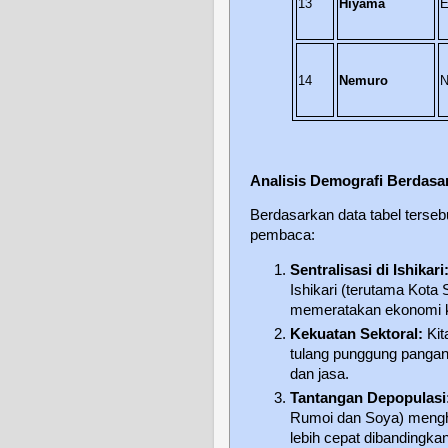
13
Hiyama
E
14
Nemuro
N
Analisis Demografi Berdasar
Berdasarkan data tabel tersebu
pembaca:
Sentralisasi di Ishikari
Ishikari (terutama Kota
memeratakan ekonomi ke
Kekuatan Sektoral:
Kit
tulang punggung panga
dan jasa.
Tantangan Depopulasi
Rumoi dan Soya) mengha
lebih cepat dibandingka