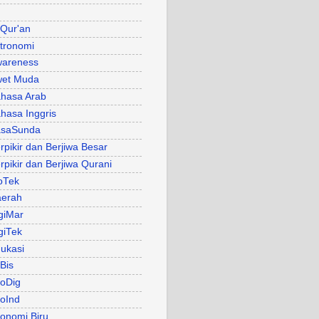
 Qur'an
tronomi
areness
et Muda
hasa Arab
hasa Inggris
asaSunda
rpikir dan Berjiwa Besar
rpikir dan Berjiwa Qurani
oTek
erah
giMar
giTek
ukasi
Bis
oDig
oInd
onomi Biru