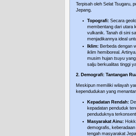
Terpisah oleh Selat Tsugaru, p
Jepang.
Topografi:
Secara geolo
membentang dari utara 
vulkanik. Tanah di sini 
menjadikannya ideal untu
Iklim:
Berbeda dengan wi
iklim hemiboreal. Artiny
musim hujan
tsuyu
yang 
salju berkualitas tinggi
2. Demografi: Tantangan Ru
Meskipun memiliki wilayah ya
kependudukan yang menantan
Kepadatan Rendah:
Den
kepadatan penduduk tere
penduduknya terkonsentr
Masyarakat Ainu:
Hokka
demografis, keberadaan 
tengah masyarakat Jepa