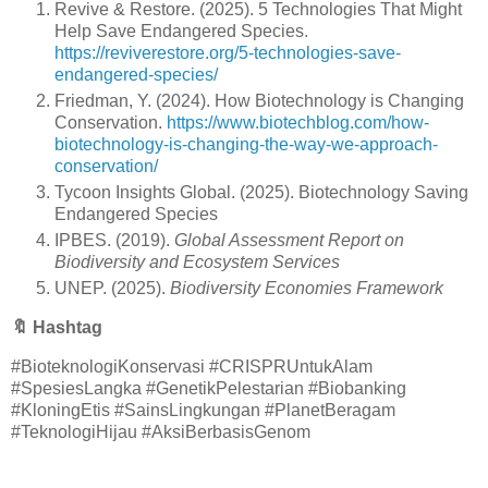
Revive & Restore. (2025). 5 Technologies That Might
Help Save Endangered Species.
https://reviverestore.org/5-technologies-save-
endangered-species/
Friedman, Y. (2024). How Biotechnology is Changing
Conservation.
https://www.biotechblog.com/how-
biotechnology-is-changing-the-way-we-approach-
conservation/
Tycoon Insights Global. (2025). Biotechnology Saving
Endangered Species
IPBES. (2019).
Global Assessment Report on
Biodiversity and Ecosystem Services
UNEP. (2025).
Biodiversity Economies Framework
🔖
Hashtag
#BioteknologiKonservasi #CRISPRUntukAlam
#SpesiesLangka #GenetikPelestarian #Biobanking
#KloningEtis #SainsLingkungan #PlanetBeragam
#TeknologiHijau #AksiBerbasisGenom