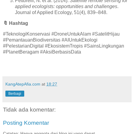
Pettorelli, N. et al. (2014).
Satellite remote sensing for
applied ecologists: opportunities and challenges
.
Journal of Applied Ecology, 51(4), 839–848.
🔖
Hashtag
#TeknologiKonservasi #DroneUntukAlam #SatelitHijau
#PemantauanBiodiversitas #AIUntukEkologi
#PelestarianDigital #EkosistemTropis #SainsLingkungan
#PlanetBeragam #AksiBerbasisData
KangAtepAfia.com
at
18:27
Berbagi
Tidak ada komentar:
Posting Komentar
Catatan: Hanya anggota dari blog ini yang dapat