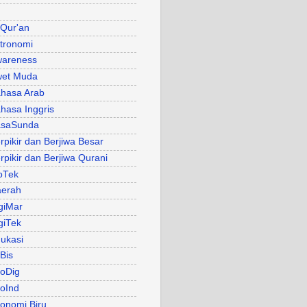
 Qur'an
tronomi
areness
et Muda
hasa Arab
hasa Inggris
asaSunda
rpikir dan Berjiwa Besar
rpikir dan Berjiwa Qurani
oTek
erah
giMar
giTek
ukasi
Bis
oDig
oInd
onomi Biru