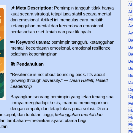
AI
📌 Meta Description:
Pemimpin tangguh tidak hanya
Al
kuat secara strategi, tetapi juga stabil secara mental
As
dan emosional. Artikel ini mengulas cara melatih
ketangguhan mental dan kecerdasan emosional
Aw
berdasarkan riset ilmiah dan praktik nyata.
Aw
Ba
🔑
Keyword utama:
pemimpin tangguh, ketangguhan
Ba
mental, kecerdasan emosional, emotional resilience,
pelatihan kepemimpinan
B
Be
📚
Pendahuluan
Be
“Resilience is not about bouncing back. It’s about
Bi
growing through adversity.” —
Dean Hallett, Hallett
Da
Leadership
Di
Di
Bayangkan seorang pemimpin yang tetap tenang saat
timnya menghadapi krisis, mampu mendengarkan
Ed
dengan empati, dan tetap fokus pada solusi. Di era
Ek
 cepat, dan tuntutan tinggi,
ketangguhan mental dan
Ek
lan tambahan—melainkan syarat utama bagi
Ek
utan.
Ek