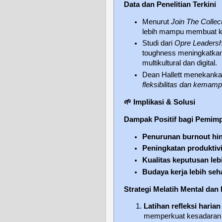
Data dan Penelitian Terkini
Menurut
Join The Collec
lebih mampu membuat kep
Studi dari
Opre Leadersh
toughness meningkatkan 
multikultural dan digital.
Dean Hallett menekank
fleksibilitas dan kemamp
🌱
Implikasi & Solusi
Dampak Positif bagi Pemimp
Penurunan burnout hi
Peningkatan produktivi
Kualitas keputusan leb
Budaya kerja lebih seh
Strategi Melatih Mental da
Latihan refleksi haria
memperkuat kesadaran d