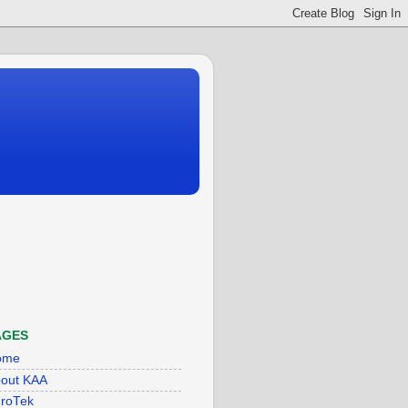
AGES
ome
out KAA
roTek