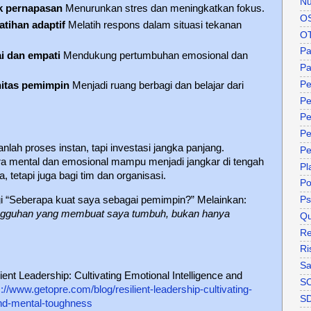
Nu
k pernapasan
Menurunkan stres dan meningkatkan fokus.
O
atihan adaptif
Melatih respons dalam situasi tekanan
O
P
ai dan empati
Mendukung pertumbuhan emosional dan
Pa
Pe
itas pemimpin
Menjadi ruang berbagi dan belajar dari
Pe
Pe
Pe
lah proses instan, tapi investasi jangka panjang.
Pe
a mental dan emosional mampu menjadi jangkar di tengah
Pl
, tetapi juga bagi tim dan organisasi.
P
gi “Seberapa kuat saya sebagai pemimpin?” Melainkan:
Ps
angguhan yang membuat saya tumbuh, bukan hanya
Qu
Re
Ri
Sa
ent Leadership: Cultivating Emotional Intelligence and
S
s://www.getopre.com/blog/resilient-leadership-cultivating-
S
and-mental-toughness