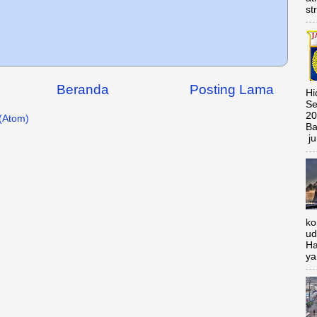
st
Beranda
Posting Lama
Hi
Se
20
(Atom)
Ba
ju
ko
ud
Ha
ya