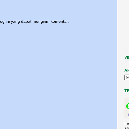
log ini yang dapat mengirim komentar.
V
A
T
te
at