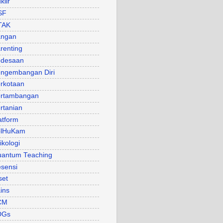
klir
SF
TAK
angan
renting
desaan
ngembangan Diri
rkotaan
rtambangan
rtanian
atform
olHuKam
ikologi
antum Teaching
sensi
set
ins
CM
DGs