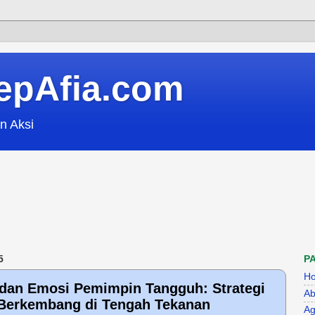
epAfia.com
n Aksi
5
P
H
 dan Emosi Pemimpin Tangguh: Strategi
Ab
 Berkembang di Tengah Tekanan
Ag