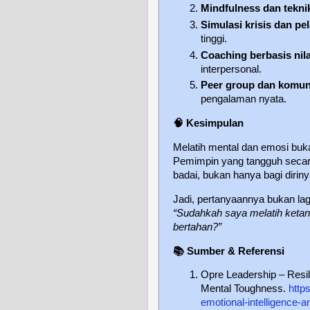
Mindfulness dan tekni
Simulasi krisis dan pel
tinggi.
Coaching berbasis nil
interpersonal.
Peer group dan komun
pengalaman nyata.
🧠
Kesimpulan
Melatih mental dan emosi bukan
Pemimpin yang tangguh secar
badai, bukan hanya bagi dirinya
Jadi, pertanyaannya bukan la
“Sudahkah saya melatih ket
bertahan?”
📚
Sumber & Referensi
Opre Leadership – Resili
Mental Toughness.
http
emotional-intelligence-