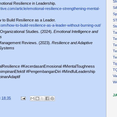
Sh
otional Resilience in Leadership.
Si
ctive.com/article/emotional-resilience-strengthening-mental-
Sp
 to Build Resilience as a Leader.
S
p.com/how-to-build-resilience-as-a-leader-without-burning-out/
St
 Organizational Studies. (2024).
Emotional Intelligence and
Ta
ss
Te
f Management Reviews. (2023).
Resilience and Adaptive
Te
 Systems
Te
Te
Ti
lResilience #KecerdasanEmosional #MentalToughness
T
impinanEfektif #PengembanganDiri #MindfulLeadership
Va
inanAdaptif
W
J
t
18:35