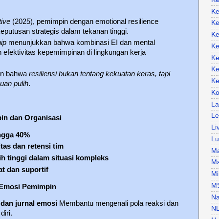
Ke
tive
(2025), pemimpin dengan emotional resilience
Ke
utusan strategis dalam tekanan tinggi.
Ke
ip
menunjukkan bahwa kombinasi EI dan mental
Ke
efektivitas kepemimpinan di lingkungan kerja
Ke
Ke
an bahwa
resiliensi bukan tentang kekuatan keras, tapi
Ke
uan pulih
.
Ko
La
Le
in dan Organisasi
Li
ngga 40%
Lu
tas dan retensi tim
Ma
ih tinggi dalam situasi kompleks
Ma
at dan suportif
Mi
M
n Emosi Pemimpin
Na
n dan jurnal emosi
Membantu mengenali pola reaksi dan
N
iri.