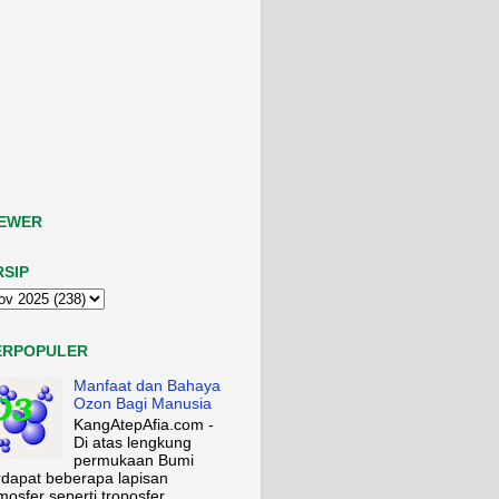
IEWER
RSIP
ERPOPULER
Manfaat dan Bahaya
Ozon Bagi Manusia
KangAtepAfia.com -
Di atas lengkung
permukaan Bumi
rdapat beberapa lapisan
mosfer seperti troposfer,