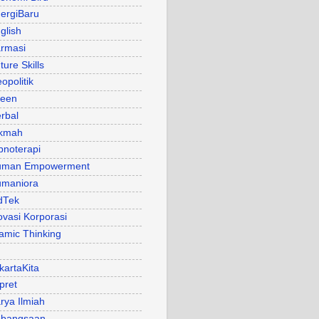
ergiBaru
glish
rmasi
ture Skills
opolitik
een
rbal
kmah
pnoterapi
uman Empowerment
maniora
dTek
ovasi Korporasi
lamic Thinking
kartaKita
pret
rya Ilmiah
bangsaan