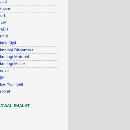
alat
Power
ort
TEM
raBis
uhid
knik Sipil
knologi Dirgantara
knologi Material
knologi Militer
psTrik
QM
lue Your Self
ebNet
ADWAL SHALAT