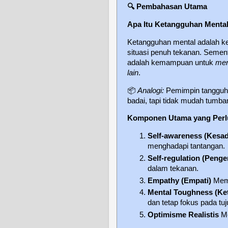
🔍
Pembahasan Utama
Apa Itu Ketangguhan Menta
Ketangguhan mental adalah 
situasi penuh tekanan. Sement
adalah kemampuan untuk
men
lain
.
📦
Analogi:
Pemimpin tangguh s
badai, tapi tidak mudah tumba
Komponen Utama yang Perlu
Self-awareness (Kesad
menghadapi tantangan.
Self-regulation (Penge
dalam tekanan.
Empathy (Empati)
Mema
Mental Toughness (Ke
dan tetap fokus pada tuj
Optimisme Realistis
Me