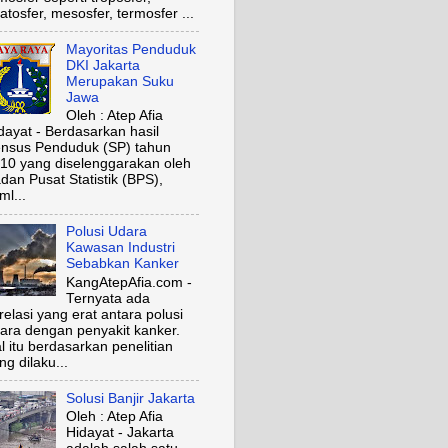
ratosfer, mesosfer, termosfer ...
Mayoritas Penduduk
DKI Jakarta
Merupakan Suku
Jawa
Oleh : Atep Afia
dayat - Berdasarkan hasil
nsus Penduduk (SP) tahun
10 yang diselenggarakan oleh
dan Pusat Statistik (BPS),
ml...
Polusi Udara
Kawasan Industri
Sebabkan Kanker
KangAtepAfia.com -
Ternyata ada
relasi yang erat antara polusi
ara dengan penyakit kanker.
l itu berdasarkan penelitian
ng dilaku...
Solusi Banjir Jakarta
Oleh : Atep Afia
Hidayat - Jakarta