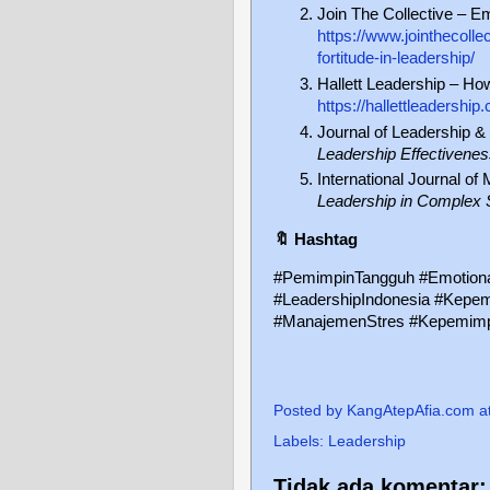
Join The Collective – Em
https://www.jointhecolle
fortitude-in-leadership/
Hallett Leadership – How
https://hallettleadershi
Journal of Leadership &
Leadership Effectivene
International Journal o
Leadership in Complex
🔖
Hashtag
#PemimpinTangguh #Emotiona
#LeadershipIndonesia #Kepem
#ManajemenStres #Kepemimp
Posted by
KangAtepAfia.com
a
Labels:
Leadership
Tidak ada komentar: