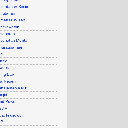
cerdasan Sosial
hutanan
mahasiswaan
perawatan
sehatan
sehatan Mental
wirausahaan
pi
nsia
adership
ving Lab
arNegeri
najemen Karir
sjid
nd Power
SDM
noTeknologi
LP