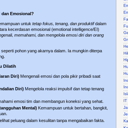
En
En
l dan Emosional?
Fa
kemampuan untuk
tetap fokus, tenang, dan produktif
dalam
Fu
ara kecerdasan emosional (emotional intelligence/EI)
Ge
genali, memahami, dan mengelola emosi diri dan orang
Gr
He
eperti pohon yang akarnya dalam. Ia mungkin diterpa
Hi
ng.
Hi
 Dilatih
H
Hu
aran Diri)
Mengenali emosi dan pola pikir pribadi saat
In
In
ndalian Diri)
Mengelola reaksi impulsif dan tetap tenang
Is
IT
hami emosi tim dan membangun koneksi yang sehat.
Ja
tangguhan Mental)
Kemampuan untuk bertahan, bangkit,
uan.
Je
lihat peluang dalam kesulitan tanpa mengabaikan fakta.
Ka
Ke