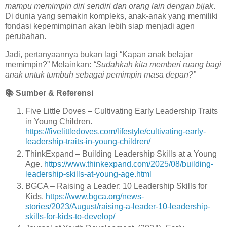
mampu memimpin diri sendiri dan orang lain dengan bijak
.
Di dunia yang semakin kompleks, anak-anak yang memiliki
fondasi kepemimpinan akan lebih siap menjadi agen
perubahan.
Jadi, pertanyaannya bukan lagi “Kapan anak belajar
memimpin?” Melainkan:
“Sudahkah kita memberi ruang bagi
anak untuk tumbuh sebagai pemimpin masa depan?”
📚
Sumber & Referensi
Five Little Doves – Cultivating Early Leadership Traits
in Young Children.
https://fivelittledoves.com/lifestyle/cultivating-early-
leadership-traits-in-young-children/
ThinkExpand – Building Leadership Skills at a Young
Age.
https://www.thinkexpand.com/2025/08/building-
leadership-skills-at-young-age.html
BGCA – Raising a Leader: 10 Leadership Skills for
Kids.
https://www.bgca.org/news-
stories/2023/August/raising-a-leader-10-leadership-
skills-for-kids-to-develop/