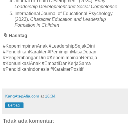
Journal of Youth Development. (2024).
Early
Leadership Development and Social Competence
International Journal of Educational Psychology.
(2023).
Character Education and Leadership
Formation in Children
🔖
Hashtag
#KepemimpinanAnak #LeadershipSejakDini
#PendidikanKarakter #PemimpinMasaDepan
#PengembanganDiri #KepemimpinanRemaja
#KomunikasiAnak #EmpatiDanKerjaSama
#PendidikanIndonesia #KarakterPositif
KangAtepAfia.com
at
18:34
Berbagi
Tidak ada komentar: