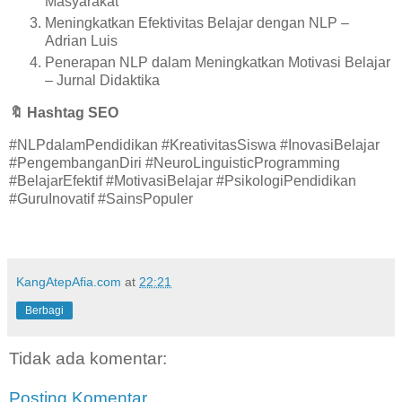
Masyarakat
Meningkatkan Efektivitas Belajar dengan NLP –
Adrian Luis
Penerapan NLP dalam Meningkatkan Motivasi Belajar
– Jurnal Didaktika
🔖
Hashtag SEO
#NLPdalamPendidikan #KreativitasSiswa #InovasiBelajar
#PengembanganDiri #NeuroLinguisticProgramming
#BelajarEfektif #MotivasiBelajar #PsikologiPendidikan
#GuruInovatif #SainsPopuler
KangAtepAfia.com
at
22:21
Berbagi
Tidak ada komentar:
Posting Komentar