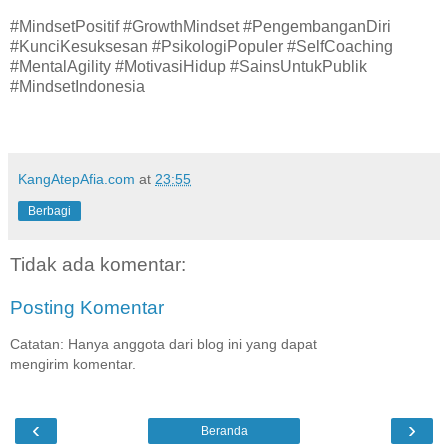
#MindsetPositif #GrowthMindset #PengembanganDiri
#KunciKesuksesan #PsikologiPopuler #SelfCoaching
#MentalAgility #MotivasiHidup #SainsUntukPublik
#MindsetIndonesia
KangAtepAfia.com
at
23:55
Berbagi
Tidak ada komentar:
Posting Komentar
Catatan: Hanya anggota dari blog ini yang dapat
mengirim komentar.
‹
›
Beranda