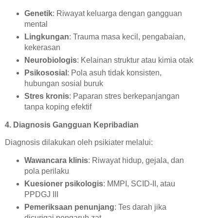
Genetik
: Riwayat keluarga dengan gangguan
mental
Lingkungan
: Trauma masa kecil, pengabaian,
kekerasan
Neurobiologis
: Kelainan struktur atau kimia otak
Psikososial
: Pola asuh tidak konsisten,
hubungan sosial buruk
Stres kronis
: Paparan stres berkepanjangan
tanpa koping efektif
4. Diagnosis Gangguan Kepribadian
Diagnosis dilakukan oleh psikiater melalui:
Wawancara klinis
: Riwayat hidup, gejala, dan
pola perilaku
Kuesioner psikologis
: MMPI, SCID-II, atau
PPDGJ III
Pemeriksaan penunjang
: Tes darah jika
dicurigai pengaruh zat