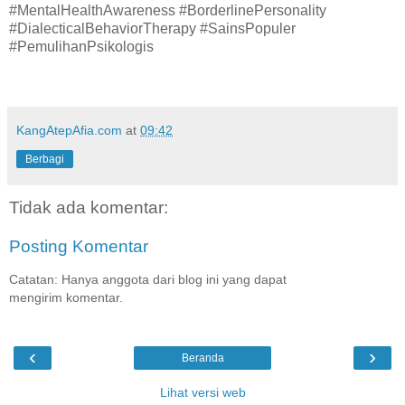
#MentalHealthAwareness #BorderlinePersonality
#DialecticalBehaviorTherapy #SainsPopuler
#PemulihanPsikologis
KangAtepAfia.com
at
09:42
Berbagi
Tidak ada komentar:
Posting Komentar
Catatan: Hanya anggota dari blog ini yang dapat
mengirim komentar.
‹
›
Beranda
Lihat versi web