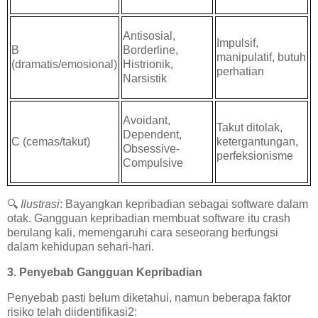
Antisosial,
Impulsif,
B
Borderline,
manipulatif, butuh
(dramatis/emosional)
Histrionik,
perhatian
Narsistik
Avoidant,
Takut ditolak,
Dependent,
C (cemas/takut)
ketergantungan,
Obsessive-
perfeksionisme
Compulsive
🔍
Ilustrasi
: Bayangkan kepribadian sebagai software dalam
otak. Gangguan kepribadian membuat software itu crash
berulang kali, memengaruhi cara seseorang berfungsi
dalam kehidupan sehari-hari.
3. Penyebab Gangguan Kepribadian
Penyebab pasti belum diketahui, namun beberapa faktor
risiko telah diidentifikasi2: