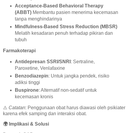
Acceptance-Based Behavioral Therapy
(ABBT)
Membantu pasien menerima kecemasan
tanpa menghindarinya
Mindfulness-Based Stress Reduction (MBSR)
Melatih kesadaran penuh terhadap pikiran dan
tubuh
Farmakoterapi
Antidepresan SSRI/SNRI
: Sertraline,
Paroxetine, Venlafaxine
Benzodiazepin
: Untuk jangka pendek, risiko
adiksi tinggi
Buspirone
: Alternatif non-sedatif untuk
kecemasan kronis
⚠️
Catatan
: Penggunaan obat harus diawasi oleh psikiater
karena efek samping dan interaksi obat.
🌍
Implikasi & Solusi