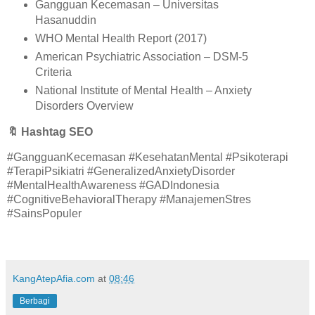
Gangguan Kecemasan – Universitas
Hasanuddin
WHO Mental Health Report (2017)
American Psychiatric Association – DSM-5
Criteria
National Institute of Mental Health – Anxiety
Disorders Overview
🔖
Hashtag SEO
#GangguanKecemasan #KesehatanMental #Psikoterapi
#TerapiPsikiatri #GeneralizedAnxietyDisorder
#MentalHealthAwareness #GADIndonesia
#CognitiveBehavioralTherapy #ManajemenStres
#SainsPopuler
KangAtepAfia.com
at
08:46
Berbagi