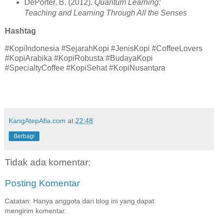
DePorter, B. (2012).
Quantum Learning:
Teaching and Learning Through All the Senses
Hashtag
#KopiIndonesia #SejarahKopi #JenisKopi #CoffeeLovers
#KopiArabika #KopiRobusta #BudayaKopi
#SpecialtyCoffee #KopiSehat #KopiNusantara
KangAtepAfia.com
at
22:48
Berbagi
Tidak ada komentar:
Posting Komentar
Catatan: Hanya anggota dari blog ini yang dapat
mengirim komentar.