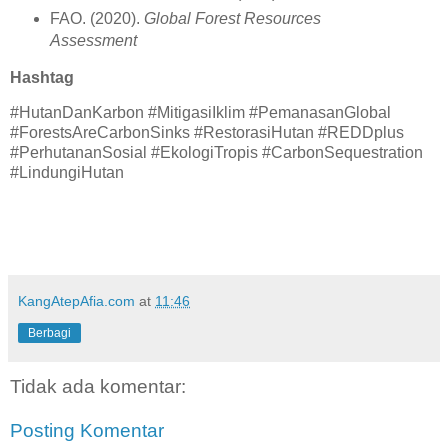
FAO. (2020).
Global Forest Resources
Assessment
Hashtag
#HutanDanKarbon #MitigasiIklim #PemanasanGlobal
#ForestsAreCarbonSinks #RestorasiHutan #REDDplus
#PerhutananSosial #EkologiTropis #CarbonSequestration
#LindungiHutan
KangAtepAfia.com
at
11:46
Berbagi
Tidak ada komentar:
Posting Komentar