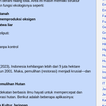
erarti hilang total. Area ini masih memiliki struktur
En
an fungsi ekologisnya seperti:
En
 tanah
Fa
memproduksi oksigen
Fu
twa liar
Ge
Gr
iputi:
He
Hi
anpa kontrol
Hi
H
Hu
023), Indonesia kehilangan lebih dari 9 juta hektare
In
hun 2001. Maka, pemulihan (restorasi) menjadi krusial—dan
In
Is
IT
emulihan Hutan
Ja
dekatan berbasis ilmu hayati untuk mempercepat dan
Je
rasi hutan. Berikut adalah beberapa aplikasinya:
Ka
n Kultur Jaringan
Ke