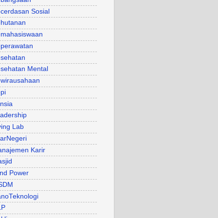
cerdasan Sosial
hutanan
mahasiswaan
perawatan
sehatan
sehatan Mental
wirausahaan
pi
nsia
adership
ving Lab
arNegeri
najemen Karir
sjid
nd Power
SDM
noTeknologi
LP