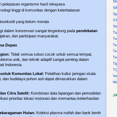
Sh
ari pelepasan organisme hasil rekayasa
Si
nologi tinggi di komunitas dengan keterbatasan
Sp
S
osekuriti yang belum merata
St
ogi dalam konservasi sangat tergantung pada
pendekatan
Ta
ijakan, dan partisipasi masyarakat.
Te
Te
asa Depan
Te
egion:
Tidak semua solusi cocok untuk semua tempat.
Te
obioma unik, dan teknik adaptif sangat penting dalam
Ti
ti Indonesia.
T
untuk Komunitas Lokal:
Pelatihan kultur jaringan skala
Va
ti, dan budidaya pohon asli dapat dimasukkan dalam
W
an Citra Satelit:
Kombinasi data lapangan dan pemodelan
J
kasi prioritas lokasi restorasi dan memantau keberhasilan
nekaragaman Hutan:
Koleksi plasma nutfah dan bank benih