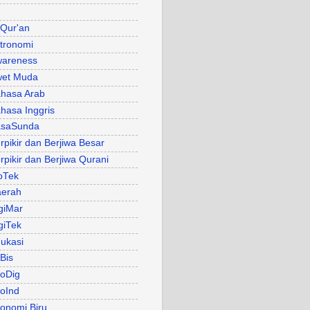
 Qur'an
tronomi
areness
et Muda
hasa Arab
hasa Inggris
asaSunda
rpikir dan Berjiwa Besar
rpikir dan Berjiwa Qurani
oTek
erah
giMar
giTek
ukasi
Bis
oDig
oInd
onomi Biru