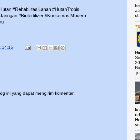
te
iHutan #RehabilitasiLahan #HutanTropis
at
aringan #Biofertilizer #KonservasiModern
st
au
t
14:15
Hi
Se
20
Ba
ju
log ini yang dapat mengirim komentar.
ko
ud
Ha
ya