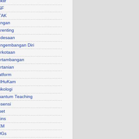
klir
SF
TAK
angan
renting
desaan
ngembangan Diri
rkotaan
rtambangan
rtanian
atform
olHuKam
ikologi
antum Teaching
sensi
set
ins
CM
DGs