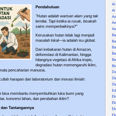
AI
Pendahuluan
Al
"Hutan adalah warisan alam yang tak
As
ternilai. Tapi ketika ia rusak, bisakah
Aw
sains memperbaikinya?"
Aw
Ba
Kerusakan hutan tidak lagi menjadi
masalah lokal—ia adalah isu global.
Ba
B
Dari kebakaran hutan di Amazon,
Be
deforestasi di Kalimantan, hingga
Be
hilangnya vegetasi di Afrika tropis,
degradasi hutan memengaruhi iklim,
Bi
mata pencaharian manusia.
Da
Di
cullah harapan dari laboratorium dan inovasi ilmiah:
Di
Ed
ni bisa membantu menyembuhkan luka bumi yang
Ek
iar, konversi lahan, dan perubahan iklim?
Ek
 dan Tantangannya
Ek
Ek