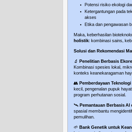
Potensi risiko ekologi d
Ketergantungan pada tek
akses
Etika dan pengawasan bi
Maka, keberhasilan bioteknol
holistik
: kombinasi sains, keb
Solusi dan Rekomendasi M
🔬
Penelitian Berbasis Ekor
Kombinasi spesies lokal, mikr
konteks keanekaragaman haya
👥
Pemberdayaan Teknologi 
kecil, pengenalan pupuk haya
program perhutanan sosial.
🛰️
Pemantauan Berbasis AI d
spasial membantu mengidentifi
pemulihan.
🌱
Bank Genetik untuk Kea