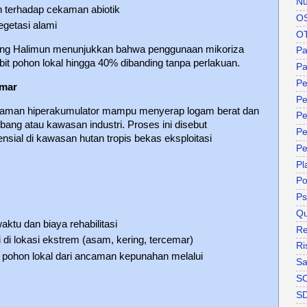
Nu
 terhadap cekaman abiotik
O
getasi alami
O
ung Halimun menunjukkan bahwa penggunaan mikoriza
P
it pohon lokal hingga 40% dibanding tanpa perlakuan.
Pa
Pe
emar
Pe
tanaman hiperakumulator mampu menyerap logam berat dan
Pe
ang atau kawasan industri. Proses ini disebut
Pe
ensial di kawasan hutan tropis bekas eksploitasi
Pe
Pl
P
Ps
Qu
aktu dan biaya rehabilitasi
Re
di lokasi ekstrem (asam, kering, tercemar)
Ri
pohon lokal dari ancaman kepunahan melalui
Sa
S
S