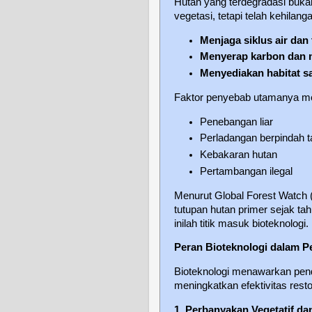
Hutan yang terdegradasi bukan b
vegetasi, tetapi telah kehilang
Menjaga siklus air dan
Menyerap karbon dan 
Menyediakan habitat sa
Faktor penyebab utamanya mel
Penebangan liar
Perladangan berpindah t
Kebakaran hutan
Pertambangan ilegal
Menurut Global Forest Watch (2
tutupan hutan primer sejak ta
inilah titik masuk bioteknologi.
Peran Bioteknologi dalam P
Bioteknologi menawarkan pen
meningkatkan efektivitas resto
1. Perbanyakan Vegetatif da