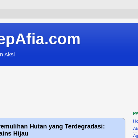
epAfia.com
n Aksi
P
H
Pemulihan Hutan yang Terdegradasi:
Ab
ains Hijau
Ag