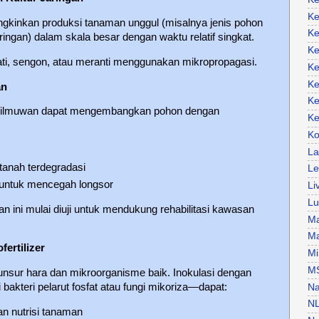
Ke
kinkan produksi tanaman unggul (misalnya jenis pohon
Ke
ingan) dalam skala besar dengan waktu relatif singkat.
Ke
ti, sengon, atau meranti menggunakan mikropropagasi.
Ke
Ke
an
Ke
, ilmuwan dapat mengembangkan pohon dengan
Ke
Ko
La
 tanah terdegradasi
Le
 untuk mencegah longsor
Li
Lu
an ini mulai diuji untuk mendukung rehabilitasi kawasan
Ma
Ma
ertilizer
Mi
M
unsur hara dan mikroorganisme baik. Inokulasi dengan
 bakteri pelarut fosfat atau fungi mikoriza—dapat:
Na
N
n nutrisi tanaman