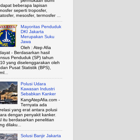
permukaan Bumi
rdapat beberapa lapisan
mosfer seperti troposfer,
ratosfer, mesosfer, termosfer ...
Mayoritas Penduduk
DKI Jakarta
Merupakan Suku
Jawa
Oleh : Atep Afia
dayat - Berdasarkan hasil
nsus Penduduk (SP) tahun
10 yang diselenggarakan oleh
dan Pusat Statistik (BPS),
ml...
Polusi Udara
Kawasan Industri
Sebabkan Kanker
KangAtepAfia.com -
Ternyata ada
relasi yang erat antara polusi
ara dengan penyakit kanker.
l itu berdasarkan penelitian
ng dilaku...
Solusi Banjir Jakarta