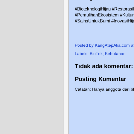
#BioteknologiHijau #Restoras
#PemulihanEkosistem #KulturJ
#SainsUntukBumi #InovasiHij
Posted by
KangAtepAfia.com
a
Labels:
BioTek
,
Kehutanan
Tidak ada komentar:
Posting Komentar
Catatan: Hanya anggota dari b