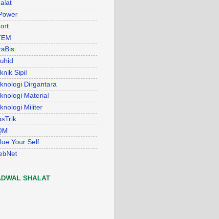
alat
Power
ort
TEM
raBis
uhid
knik Sipil
knologi Dirgantara
knologi Material
knologi Militer
psTrik
QM
lue Your Self
ebNet
ADWAL SHALAT