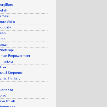
ergiBaru
glish
rmasi
ture Skills
opolitik
een
rbal
kmah
pnoterapi
uman Empowerment
maniora
dTek
ovasi Korporasi
lamic Thinking
kartaKita
pret
rya Ilmiah
bangsaan