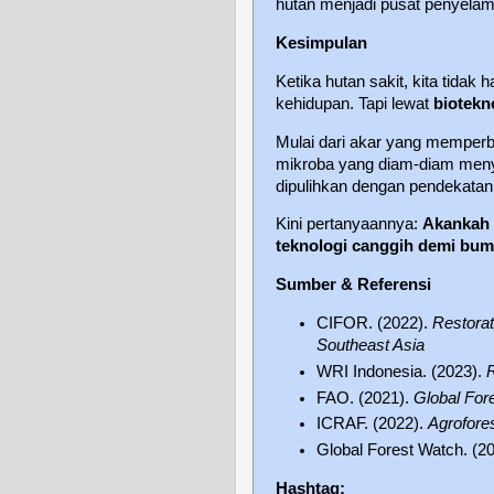
hutan menjadi pusat penyelam
Kesimpulan
Ketika hutan sakit, kita tida
kehidupan. Tapi lewat
biotekn
Mulai dari akar yang memperb
mikroba yang diam-diam menyu
dipulihkan dengan pendekatan 
Kini pertanyaannya:
Akankah 
teknologi canggih demi bumi
Sumber & Referensi
CIFOR. (2022).
Restorat
Southeast Asia
WRI Indonesia. (2023).
R
FAO. (2021).
Global Fo
ICRAF. (2022).
Agrofores
Global Forest Watch. (2
Hashtag: