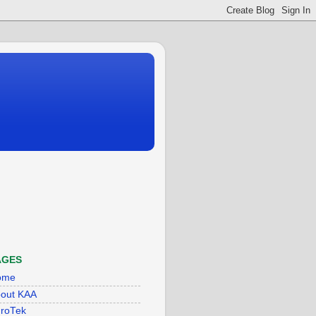
AGES
ome
out KAA
roTek