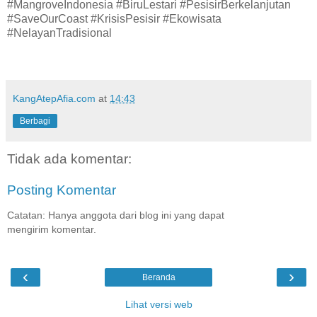
#MangroveIndonesia #BiruLestari #PesisirBerkelanjutan
#SaveOurCoast #KrisisPesisir #Ekowisata
#NelayanTradisional
KangAtepAfia.com
at
14:43
Berbagi
Tidak ada komentar:
Posting Komentar
Catatan: Hanya anggota dari blog ini yang dapat
mengirim komentar.
‹
›
Beranda
Lihat versi web