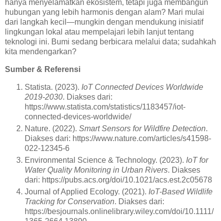
hanya menyelamatkan ekosistem, tetapi juga membangun
hubungan yang lebih harmonis dengan alam? Mari mulai
dari langkah kecil—mungkin dengan mendukung inisiatif
lingkungan lokal atau mempelajari lebih lanjut tentang
teknologi ini. Bumi sedang berbicara melalui data; sudahkah
kita mendengarkan?
Sumber & Referensi
Statista. (2023).
IoT Connected Devices Worldwide
2019-2030
. Diakses dari:
https://www.statista.com/statistics/1183457/iot-
connected-devices-worldwide/
Nature. (2022).
Smart Sensors for Wildfire Detection
.
Diakses dari: https://www.nature.com/articles/s41598-
022-12345-6
Environmental Science & Technology. (2023).
IoT for
Water Quality Monitoring in Urban Rivers
. Diakses
dari: https://pubs.acs.org/doi/10.1021/acs.est.2c05678
Journal of Applied Ecology. (2021).
IoT-Based Wildlife
Tracking for Conservation
. Diakses dari:
https://besjournals.onlinelibrary.wiley.com/doi/10.1111/