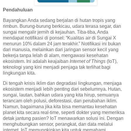
Pendahuluan
Bayangkan Anda sedang berjalan di hutan tropis yang
rimbun. Burung-burung berkicau, udara terasa segar, dan
sungai mengalir jernih di kejauhan. Tiba-tiba, Anda
mendapat notifikasi di ponsel: “Kualitas air di Sungai X
menurun 10% dalam 24 jam terakhir.” Notifikasi ini bukan
dari manusia, melainkan dari jaringan sensor kecil yang
bekerja tanpa lelah di alam, mengawasi kesehatan
ekosistem. Ini adalah keajaiban
Internet of Things
(IoT),
teknologi yang kini menjadi penjaga tak terlihat bagi
lingkungan kita.
Di tengah krisis iklim dan degradasi lingkungan, menjaga
ekosistem menjadi lebih penting dari sebelumnya. Hutan,
sungai, lautan, bahkan udara yang kita hirup, semuanya
terancam oleh polusi, deforestasi, dan perubahan iklim.
Namun, bagaimana jika kita bisa memantau kesehatan
planet kita secara real-time, seperti dokter yang memeriksa
detak jantung pasien? IoT menawarkan solusi ini. Dengan
menghubungkan sensor, perangkat, dan data melalui
internet, IoT memungkinkan kita untuk memahami,