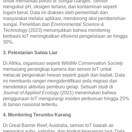
untuk memantau polusi di Sungai Ganges. Sensor
mengukur pH, oksigen terlarut, dan kontaminan seperti
logam berat. Data ini diakses oleh pemerintah dan
masyarakat melalui aplikasi, mendorong aksi pembersihan
sungai. Penelitian dari
Environmental Science &
Technology
(2023) menunjukkan bahwa monitoring
berbasis IoT meningkatkan efisiensi pengelolaan air hingga
30%.
3. Pelestarian Satwa Liar
Di Afrika, organisasi seperti
Wildlife Conservation Society
memasang perangkap kamera dan sensor IoT untuk
melacak pergerakan hewan seperti gajah dan badak. Data
ini membantu ranger mengidentifikasi pola migrasi dan
mendeteksi aktivitas pemburu gelap. Sebuah studi di
Journal of Applied Ecology
(2021) menemukan bahwa
penggunaan IoT mengurangi insiden perburuan hingga 25%
di taman nasional tertentu.
4. Monitoring Terumbu Karang
Di Great Barrier Reef, Australia, sensor IoT bawah air
mengukur suhu, salinitas, dan tingkat keasaman laut. Data