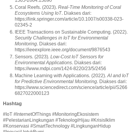
1365-2664.13890
Coral Reefs. (2023).
Real-Time Monitoring of Coral
Ecosystems Using IoT
. Diakses dari:
https://link.springer.com/article/10.1007/s00338-023-
02345-2
IEEE Transactions on Sustainable Computing. (2022).
Security Challenges in IoT for Environmental
Monitoring
. Diakses dari:
https://ieeexplore.ieee.org/document/9876543
Sensors. (2023).
Low-Cost IoT Sensors for
Environmental Applications
. Diakses dari:
https://www.mdpi.com/1424-8220/23/5/2456
Machine Learning with Applications. (2022).
AI and IoT
for Predictive Environmental Monitoring
. Diakses dari:
https://www.sciencedirect.com/science/article/pii/S266
6827022000123
Hashtag
#IoT #InternetOfThings #MonitoringEkosistem
#PelestarianLingkungan #TeknologiHijau #KrisisIklim
#Konservasi #SmartTechnology #LingkunganHidup
#InovasiUntukBumi