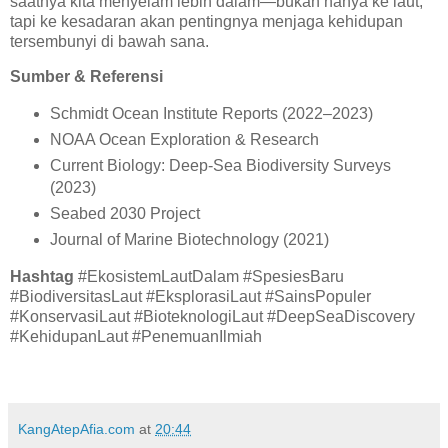
saatnya kita menyelam lebih dalam—bukan hanya ke laut,
tapi ke kesadaran akan pentingnya menjaga kehidupan
tersembunyi di bawah sana.
Sumber & Referensi
Schmidt Ocean Institute Reports (2022–2023)
NOAA Ocean Exploration & Research
Current Biology: Deep-Sea Biodiversity Surveys
(2023)
Seabed 2030 Project
Journal of Marine Biotechnology (2021)
Hashtag
#EkosistemLautDalam #SpesiesBaru
#BiodiversitasLaut #EksplorasiLaut #SainsPopuler
#KonservasiLaut #BioteknologiLaut #DeepSeaDiscovery
#KehidupanLaut #PenemuanIlmiah
KangAtepAfia.com
at
20:44