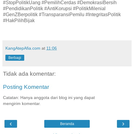
#StopPolitikUang #PemilihCerdas #DemokrasiBersih
#PendidikanPolitik #AntiKorupsi #PolitikMilenial
#GenZBerpolitik #TransparansiPemilu #IntegritasPolitik
#HakPilihBijak
KangAtepAfia.com
at
11:06
Berbagi
Tidak ada komentar:
Posting Komentar
Catatan: Hanya anggota dari blog ini yang dapat
mengirim komentar.
‹
›
Beranda