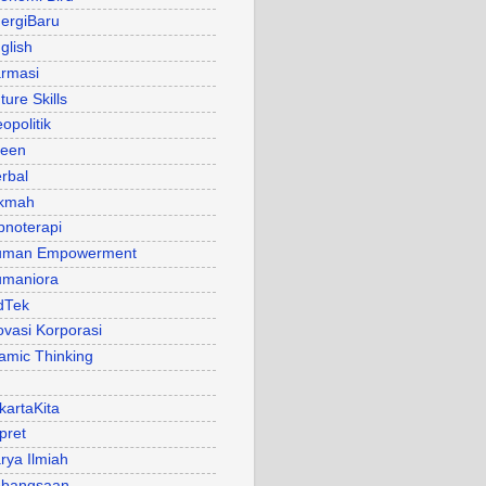
ergiBaru
glish
rmasi
ture Skills
opolitik
een
rbal
kmah
pnoterapi
uman Empowerment
maniora
dTek
ovasi Korporasi
lamic Thinking
kartaKita
pret
rya Ilmiah
bangsaan