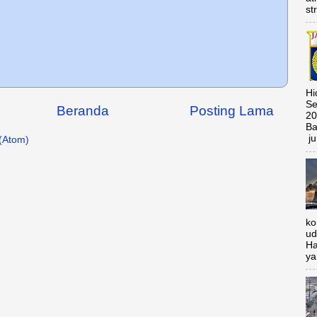
st
Hi
Se
Beranda
Posting Lama
20
Ba
ju
(Atom)
ko
ud
Ha
ya