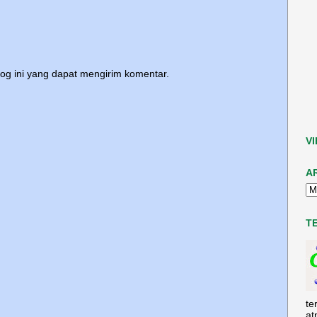
log ini yang dapat mengirim komentar.
V
A
T
te
at