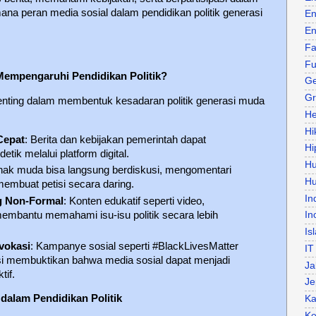
mana peran media sosial dalam pendidikan politik generasi
En
En
Fa
Fu
Mempengaruhi Pendidikan Politik?
Ge
Gr
penting dalam membentuk kesadaran politik generasi muda
He
Hi
Cepat
: Berita dan kebijakan pemerintah dapat
Hi
etik melalui platform digital.
H
Anak muda bisa langsung berdiskusi, mengomentari
Hu
membuat petisi secara daring.
In
ng Non-Formal
: Konten edukatif seperti video,
 membantu memahami isu-isu politik secara lebih
In
Is
vokasi
: Kampanye sosial seperti #BlackLivesMatter
IT
i membuktikan bahwa media sosial dapat menjadi
Ja
tif.
Je
dalam Pendidikan Politik
Ka
Ke