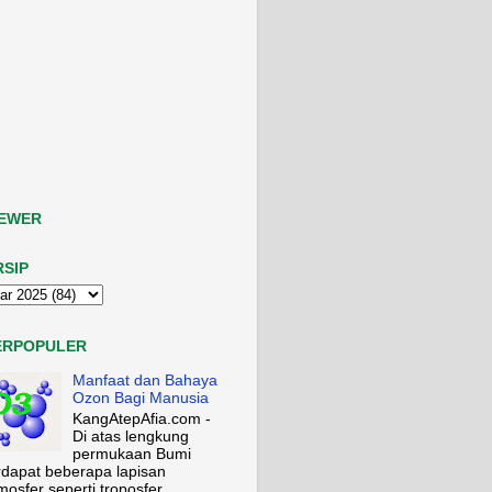
IEWER
RSIP
ERPOPULER
Manfaat dan Bahaya
Ozon Bagi Manusia
KangAtepAfia.com -
Di atas lengkung
permukaan Bumi
rdapat beberapa lapisan
mosfer seperti troposfer,