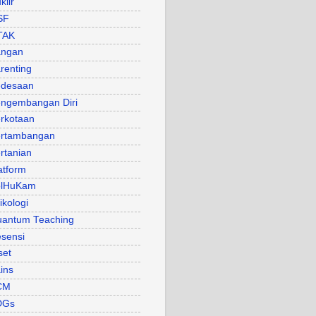
klir
SF
TAK
angan
renting
desaan
ngembangan Diri
rkotaan
rtambangan
rtanian
atform
olHuKam
ikologi
antum Teaching
sensi
set
ins
CM
DGs