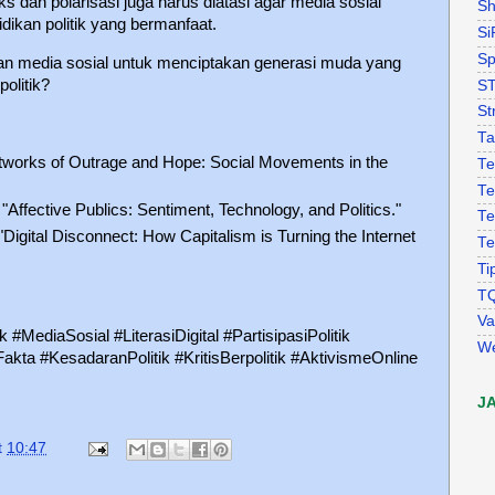
s dan polarisasi juga harus diatasi agar media sosial
Sh
dikan politik yang bermanfaat.
Si
Sp
an media sosial untuk menciptakan generasi muda yang
politik?
S
St
Ta
etworks of Outrage and Hope: Social Movements in the
Te
Te
 "Affective Publics: Sentiment, Technology, and Politics."
Te
Digital Disconnect: How Capitalism is Turning the Internet
Te
Ti
T
Va
k #MediaSosial #LiterasiDigital #PartisipasiPolitik
W
kta #KesadaranPolitik #KritisBerpolitik #AktivismeOnline
J
t
10:47