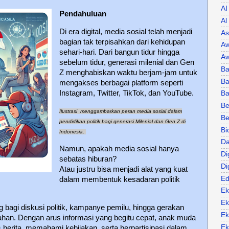
AI
Pendahuluan
Al
Di era digital, media sosial telah menjadi
As
bagian tak terpisahkan dari kehidupan
Aw
sehari-hari. Dari bangun tidur hingga
Aw
sebelum tidur, generasi milenial dan Gen
Ba
Z menghabiskan waktu berjam-jam untuk
Ba
mengakses berbagai platform seperti
Instagram, Twitter, TikTok, dan YouTube.
B
Be
Ilustrasi menggambarkan peran media sosial dalam
Be
pendidikan politik bagi generasi Milenial dan Gen Z di
Bi
Indonesia.
Da
Namun, apakah media sosial hanya
Di
sebatas hiburan?
Di
Atau justru bisa menjadi alat yang kuat
Ed
dalam membentuk kesadaran politik
Ek
Ek
g bagi diskusi politik, kampanye pemilu, hingga gerakan
Ek
han. Dengan arus informasi yang begitu cepat, anak muda
Ek
berita, memahami kebijakan, serta berpartisipasi dalam