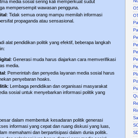
Nu
ritma media sosial sering kali memperkuat sudut
ingga mempersempit wawasan pengguna.
O
ital
: Tidak semua orang mampu memilah informasi
O
bersifat propaganda atau sensasional.
P
Pa
Pe
i alat pendidikan politik yang efektif, beberapa langkah
Pe
in:
Pe
gital
: Generasi muda harus diajarkan cara memverifikasi
Pe
as media.
Pe
tal
: Pemerintah dan penyedia layanan media sosial harus
Pl
nekan penyebaran hoaks.
P
itik
: Lembaga pendidikan dan organisasi masyarakat
Ps
ia sosial untuk menyebarkan informasi politik yang
Qu
Re
Ri
Sa
 besar dalam membentuk kesadaran politik generasi
S
ses informasi yang cepat dan ruang diskusi yang luas,
alam memahami dan berpartisipasi dalam dunia politik.
S