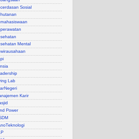
cerdasan Sosial
hutanan
mahasiswaan
perawatan
sehatan
sehatan Mental
wirausahaan
pi
nsia
adership
ving Lab
arNegeri
najemen Karir
sjid
nd Power
SDM
noTeknologi
LP