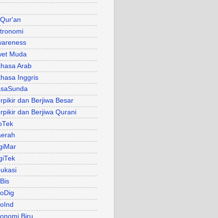
 Qur'an
tronomi
areness
et Muda
hasa Arab
hasa Inggris
asaSunda
rpikir dan Berjiwa Besar
rpikir dan Berjiwa Qurani
oTek
erah
giMar
giTek
ukasi
Bis
oDig
oInd
onomi Biru