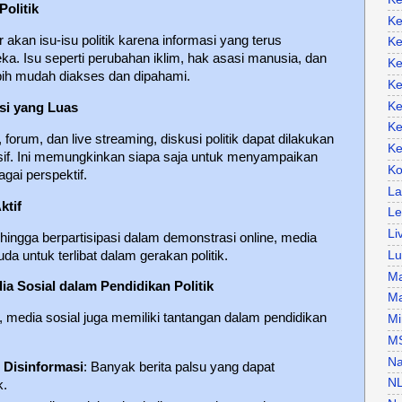
olitik
Ke
 akan isu-isu politik karena informasi yang terus
Ke
ka. Isu seperti perubahan iklim, hak asasi manusia, dan
Ke
bih mudah diakses dan dipahami.
Ke
Ke
si yang Luas
Ke
forum, dan live streaming, diskusi politik dapat dilakukan
Ke
usif. Ini memungkinkan siapa saja untuk menyampaikan
Ko
agai perspektif.
La
ktif
Le
Li
ingga berpartisipasi dalam demonstrasi online, media
 untuk terlibat dalam gerakan politik.
Lu
Ma
ia Sosial dalam Pendidikan Politik
Ma
media sosial juga memiliki tantangan dalam pendidikan
Mi
M
Na
 Disinformasi
: Banyak berita palsu yang dapat
N
k.