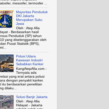
ratosfer, mesosfer, termosfer ...
Mayoritas Penduduk
DKI Jakarta
Merupakan Suku
Jawa
Oleh : Atep Afia
dayat - Berdasarkan hasil
nsus Penduduk (SP) tahun
10 yang diselenggarakan oleh
dan Pusat Statistik (BPS),
ml...
Polusi Udara
Kawasan Industri
Sebabkan Kanker
KangAtepAfia.com -
Ternyata ada
relasi yang erat antara polusi
ara dengan penyakit kanker.
l itu berdasarkan penelitian
ng dilaku...
Solusi Banjir Jakarta
Oleh : Atep Afia
Hidayat - Jakarta