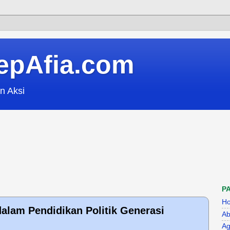
epAfia.com
n Aksi
P
H
dalam Pendidikan Politik Generasi
Ab
Ag