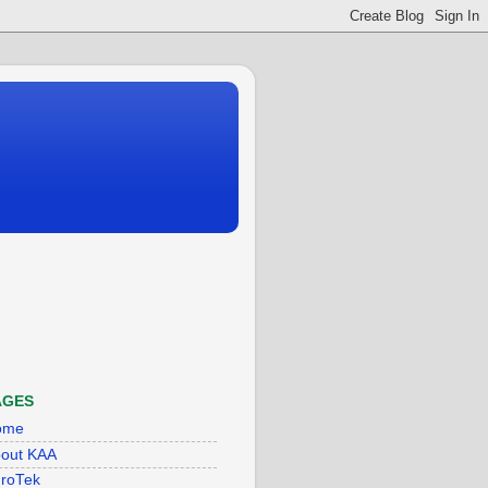
AGES
ome
out KAA
roTek