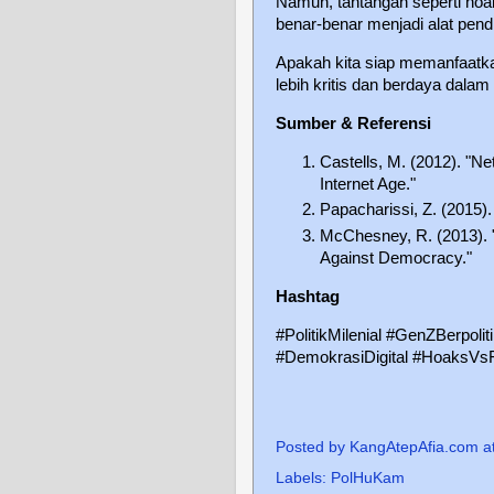
Namun, tantangan seperti hoak
benar-benar menjadi alat pendi
Apakah kita siap memanfaatk
lebih kritis dan berdaya dalam 
Sumber & Referensi
Castells, M. (2012). "N
Internet Age."
Papacharissi, Z. (2015).
McChesney, R. (2013). "
Against Democracy."
Hashtag
#PolitikMilenial #GenZBerpoliti
#DemokrasiDigital #HoaksVsFa
Posted by
KangAtepAfia.com
a
Labels:
PolHuKam