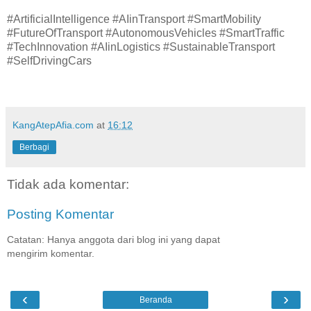
#ArtificialIntelligence #AIinTransport #SmartMobility
#FutureOfTransport #AutonomousVehicles #SmartTraffic
#TechInnovation #AIinLogistics #SustainableTransport
#SelfDrivingCars
KangAtepAfia.com
at
16:12
Berbagi
Tidak ada komentar:
Posting Komentar
Catatan: Hanya anggota dari blog ini yang dapat
mengirim komentar.
‹
›
Beranda