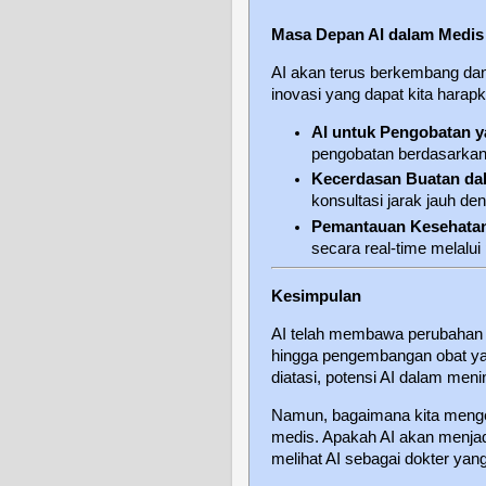
Masa Depan AI dalam Medis
AI akan terus berkembang dan
inovasi yang dapat kita harapk
AI untuk Pengobatan y
pengobatan berdasarkan p
Kecerdasan Buatan da
konsultasi jarak jauh de
Pemantauan Kesehatan
secara real-time melalui
Kesimpulan
AI telah membawa perubahan be
hingga pengembangan obat yan
diatasi, potensi AI dalam meni
Namun, bagaimana kita mengel
medis. Apakah AI akan menjadi
melihat AI sebagai dokter ya