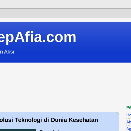
epAfia.com
n Aksi
P
H
olusi Teknologi di Dunia Kesehatan
Ab
Ag