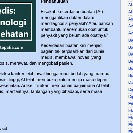
Pendahuluan
AI
Bisakah kecerdasan buatan (AI)
Al
menggantikan dokter dalam
As
mendiagnosis penyakit? Atau bahkan
Aw
membantu menemukan obat untuk
Aw
penyakit yang belum ada obatnya?
Ba
Kecerdasan buatan kini menjadi
Ba
bagian tak terpisahkan dari dunia
B
medis, membawa inovasi yang
Be
sis, merawat, dan mengobati pasien.
Be
teksi kanker lebih awal hingga robot bedah yang mampu
Bi
sisi tinggi, AI telah membuka pintu menuju masa depan
Da
kesehatan. Artikel ini akan membahas bagaimana AI telah
Di
, manfaatnya, tantangan yang dihadapi, serta masa
Di
Ed
Ek
Ek
Ek
urat
Ek