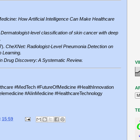
dicine: How Artificial Intelligence Can Make Healthcare
.
Dermatologist-level classification of skin cancer with deep
.
7).
CheXNet: Radiologist-Level Pneumonia Detection on
 Learning.
in Drug Discovery: A Systematic Review.
V
Healthcare #MedTech #FutureOfMedicine #HealthInnovation
A
elemedicine #AIinMedicine #HealthcareTechnology
T
t
15:59