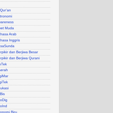
 Qur'an
tronomi
areness
et Muda
hasa Arab
hasa Inggris
asaSunda
rpikir dan Berjiwa Besar
rpikir dan Berjiwa Qurani
oTek
erah
giMar
giTek
ukasi
Bis
oDig
oInd
onomi Biru