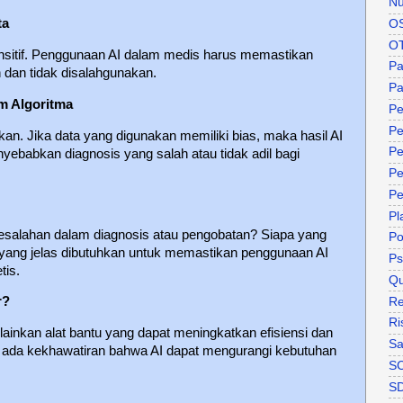
Nu
ta
O
O
ensitif. Penggunaan AI dalam medis harus memastikan
P
 dan tidak disalahgunakan.
Pa
am Algoritma
Pe
Pe
rikan. Jika data yang digunakan memiliki bias, maka hasil AI
Pe
nyebabkan diagnosis yang salah atau tidak adil bagi
Pe
Pe
Pl
esalahan dalam diagnosis atau pengobatan? Siapa yang
P
yang jelas dibutuhkan untuk memastikan penggunaan AI
Ps
tis.
Qu
r?
Re
Ri
lainkan alat bantu yang dapat meningkatkan efisiensi dan
Sa
 ada kekhawatiran bahwa AI dapat mengurangi kebutuhan
S
S