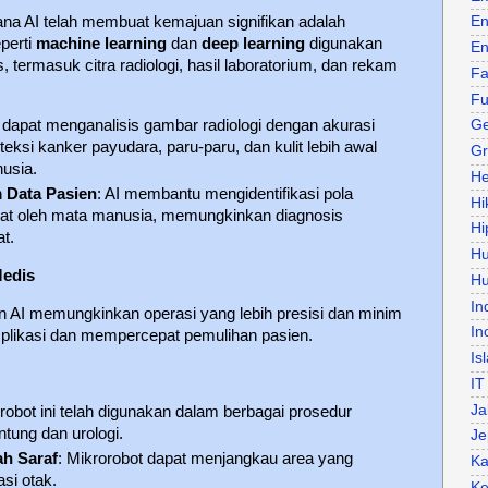
ana AI telah membuat kemajuan signifikan adalah
En
perti
machine learning
dan
deep learning
digunakan
En
 termasuk citra radiologi, hasil laboratorium, dan rekam
Fa
Fu
I dapat menganalisis gambar radiologi dengan akurasi
Ge
ksi kanker payudara, paru-paru, dan kulit lebih awal
Gr
usia.
He
 Data Pasien
: AI membantu mengidentifikasi pola
Hi
lihat oleh mata manusia, memungkinkan diagnosis
Hi
at.
H
Medis
Hu
In
n AI memungkinkan operasi yang lebih presisi dan minim
In
omplikasi dan mempercepat pemulihan pasien.
Is
IT
Ja
 robot ini telah digunakan dalam berbagai prosedur
ntung dan urologi.
Je
h Saraf
: Mikrorobot dapat menjangkau area yang
Ka
asi otak.
Ke