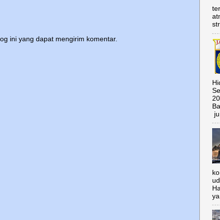
te
at
st
log ini yang dapat mengirim komentar.
Hi
Se
20
Ba
ju
ko
ud
Ha
ya