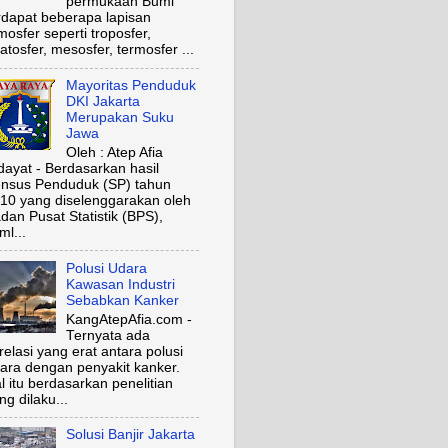
permukaan Bumi
rdapat beberapa lapisan
mosfer seperti troposfer,
ratosfer, mesosfer, termosfer ...
Mayoritas Penduduk
DKI Jakarta
Merupakan Suku
Jawa
Oleh : Atep Afia
dayat - Berdasarkan hasil
nsus Penduduk (SP) tahun
10 yang diselenggarakan oleh
dan Pusat Statistik (BPS),
ml...
Polusi Udara
Kawasan Industri
Sebabkan Kanker
KangAtepAfia.com -
Ternyata ada
relasi yang erat antara polusi
ara dengan penyakit kanker.
l itu berdasarkan penelitian
ng dilaku...
Solusi Banjir Jakarta