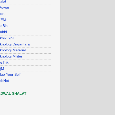
alat
Power
ort
TEM
raBis
uhid
knik Sipil
knologi Dirgantara
knologi Material
knologi Militer
psTrik
QM
lue Your Self
ebNet
ADWAL SHALAT