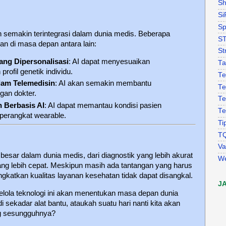
Sh
Si
Sp
 semakin terintegrasi dalam dunia medis. Beberapa
S
an di masa depan antara lain:
St
ang Dipersonalisasi
: AI dapat menyesuaikan
Ta
rofil genetik individu.
Te
lam Telemedisin
: AI akan semakin membantu
Te
ngan dokter.
Te
 Berbasis AI
: AI dapat memantau kondisi pasien
Te
 perangkat wearable.
Ti
T
Va
sar dalam dunia medis, dari diagnostik yang lebih akurat
W
g lebih cepat. Meskipun masih ada tantangan yang harus
ngkatkan kualitas layanan kesehatan tidak dapat disangkal.
J
ola teknologi ini akan menentukan masa depan dunia
 sekadar alat bantu, ataukah suatu hari nanti kita akan
ng sesungguhnya?