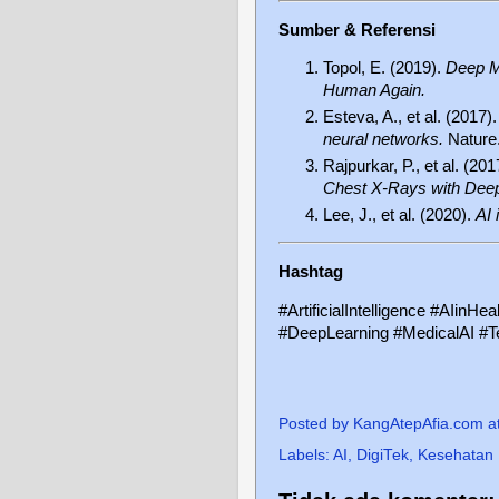
Sumber & Referensi
Topol, E. (2019).
Deep Me
Human Again.
Esteva, A., et al. (2017)
neural networks.
Nature
Rajpurkar, P., et al. (201
Chest X-Rays with Deep
Lee, J., et al. (2020).
AI 
Hashtag
#ArtificialIntelligence #AIin
#DeepLearning #MedicalAI #T
Posted by
KangAtepAfia.com
a
Labels:
AI
,
DigiTek
,
Kesehatan