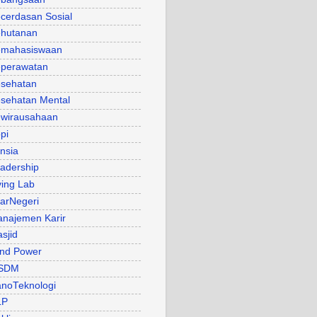
cerdasan Sosial
hutanan
mahasiswaan
perawatan
sehatan
sehatan Mental
wirausahaan
pi
nsia
adership
ving Lab
arNegeri
najemen Karir
sjid
nd Power
SDM
noTeknologi
LP