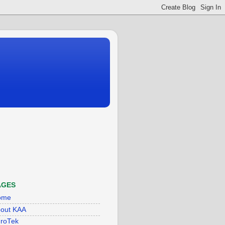
AGES
ome
out KAA
roTek