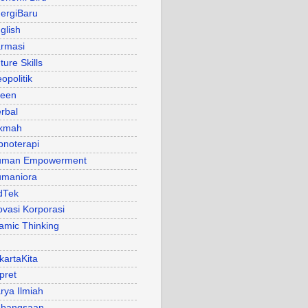
ergiBaru
glish
rmasi
ture Skills
opolitik
een
rbal
kmah
pnoterapi
uman Empowerment
maniora
dTek
ovasi Korporasi
lamic Thinking
kartaKita
pret
rya Ilmiah
bangsaan