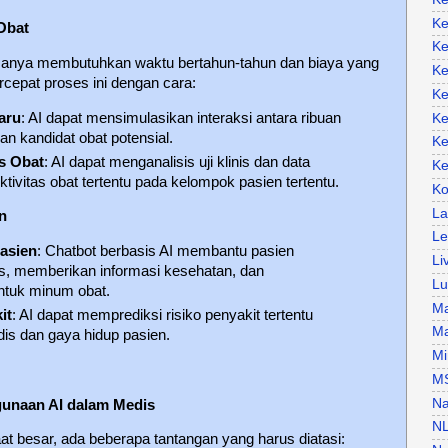
Ke
Obat
Ke
anya membutuhkan waktu bertahun-tahun dan biaya yang
Ke
rcepat proses ini dengan cara:
Ke
aru
: AI dapat mensimulasikan interaksi antara ribuan
Ke
 kandidat obat potensial.
Ke
as Obat
: AI dapat menganalisis uji klinis dan data
Ke
ktivitas obat tertentu pada kelompok pasien tertentu.
Ko
La
n
Le
Pasien
: Chatbot berbasis AI membantu pasien
Li
s, memberikan informasi kesehatan, dan
Lu
ntuk minum obat.
Ma
it
: AI dapat memprediksi risiko penyakit tertentu
Ma
is dan gaya hidup pasien.
Mi
M
Na
gunaan AI dalam Medis
N
besar, ada beberapa tantangan yang harus diatasi: