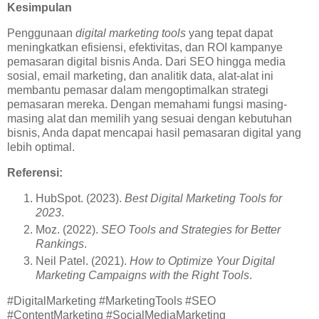
Kesimpulan
Penggunaan
digital marketing tools
yang tepat dapat
meningkatkan efisiensi, efektivitas, dan ROI kampanye
pemasaran digital bisnis Anda. Dari SEO hingga media
sosial, email marketing, dan analitik data, alat-alat ini
membantu pemasar dalam mengoptimalkan strategi
pemasaran mereka. Dengan memahami fungsi masing-
masing alat dan memilih yang sesuai dengan kebutuhan
bisnis, Anda dapat mencapai hasil pemasaran digital yang
lebih optimal.
Referensi:
HubSpot. (2023).
Best Digital Marketing Tools for
2023
.
Moz. (2022).
SEO Tools and Strategies for Better
Rankings
.
Neil Patel. (2021).
How to Optimize Your Digital
Marketing Campaigns with the Right Tools
.
#DigitalMarketing #MarketingTools #SEO
#ContentMarketing #SocialMediaMarketing