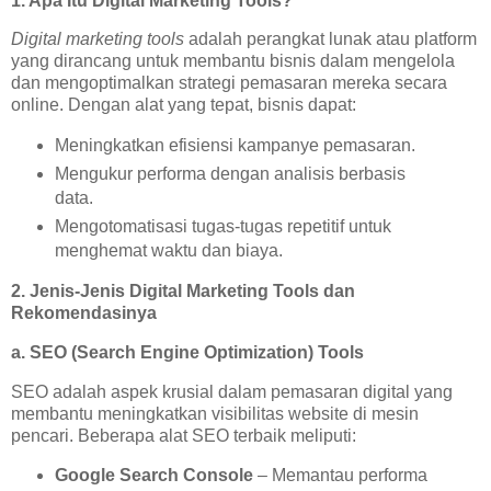
1. Apa Itu Digital Marketing Tools?
Digital marketing tools
adalah perangkat lunak atau platform
yang dirancang untuk membantu bisnis dalam mengelola
dan mengoptimalkan strategi pemasaran mereka secara
online. Dengan alat yang tepat, bisnis dapat:
Meningkatkan efisiensi kampanye pemasaran.
Mengukur performa dengan analisis berbasis
data.
Mengotomatisasi tugas-tugas repetitif untuk
menghemat waktu dan biaya.
2. Jenis-Jenis Digital Marketing Tools dan
Rekomendasinya
a. SEO (Search Engine Optimization) Tools
SEO adalah aspek krusial dalam pemasaran digital yang
membantu meningkatkan visibilitas website di mesin
pencari. Beberapa alat SEO terbaik meliputi:
Google Search Console
– Memantau performa