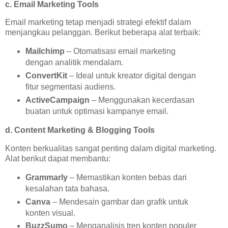
c. Email Marketing Tools
Email marketing tetap menjadi strategi efektif dalam
menjangkau pelanggan. Berikut beberapa alat terbaik:
Mailchimp
– Otomatisasi email marketing
dengan analitik mendalam.
ConvertKit
– Ideal untuk kreator digital dengan
fitur segmentasi audiens.
ActiveCampaign
– Menggunakan kecerdasan
buatan untuk optimasi kampanye email.
d. Content Marketing & Blogging Tools
Konten berkualitas sangat penting dalam digital marketing.
Alat berikut dapat membantu:
Grammarly
– Memastikan konten bebas dari
kesalahan tata bahasa.
Canva
– Mendesain gambar dan grafik untuk
konten visual.
BuzzSumo
– Menganalisis tren konten populer