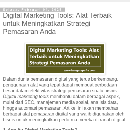
Selasa, Februari 04, 2025
Digital Marketing Tools: Alat Terbaik
untuk Meningkatkan Strategi
Pemasaran Anda
Dalam dunia pemasaran digital yang terus berkembang,
penggunaan alat yang tepat dapat membuat perbedaan
besar dalam efektivitas strategi pemasaran suatu bisnis.
Digital marketing tools
membantu dalam berbagai aspek,
mulai dari SEO, manajemen media sosial, analisis data,
hingga automasi pemasaran. Artikel ini akan membahas
berbagai alat pemasaran digital yang wajib digunakan oleh
bisnis untuk meningkatkan performa mereka di ranah digital.