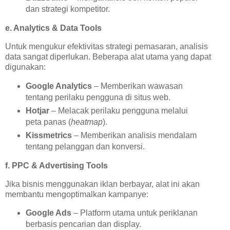
dan strategi kompetitor.
e. Analytics & Data Tools
Untuk mengukur efektivitas strategi pemasaran, analisis
data sangat diperlukan. Beberapa alat utama yang dapat
digunakan:
Google Analytics
– Memberikan wawasan
tentang perilaku pengguna di situs web.
Hotjar
– Melacak perilaku pengguna melalui
peta panas (
heatmap
).
Kissmetrics
– Memberikan analisis mendalam
tentang pelanggan dan konversi.
f. PPC & Advertising Tools
Jika bisnis menggunakan iklan berbayar, alat ini akan
membantu mengoptimalkan kampanye:
Google Ads
– Platform utama untuk periklanan
berbasis pencarian dan display.