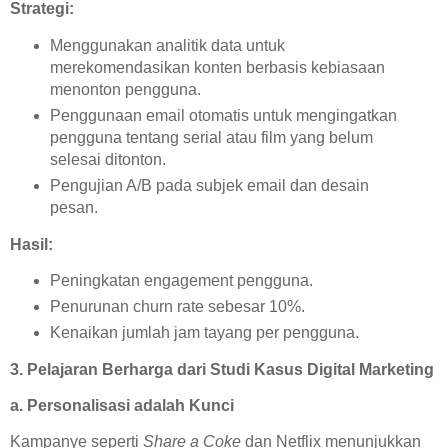
Strategi:
Menggunakan analitik data untuk
merekomendasikan konten berbasis kebiasaan
menonton pengguna.
Penggunaan email otomatis untuk mengingatkan
pengguna tentang serial atau film yang belum
selesai ditonton.
Pengujian A/B pada subjek email dan desain
pesan.
Hasil:
Peningkatan engagement pengguna.
Penurunan churn rate sebesar 10%.
Kenaikan jumlah jam tayang per pengguna.
3. Pelajaran Berharga dari Studi Kasus Digital Marketing
a. Personalisasi adalah Kunci
Kampanye seperti
Share a Coke
dan Netflix menunjukkan