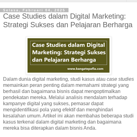
Selasa, Februari 04, 2025
Case Studies dalam Digital Marketing:
Strategi Sukses dan Pelajaran Berharga
Dalam dunia digital marketing, studi kasus atau
case studies
memainkan peran penting dalam memahami strategi yang
berhasil dan bagaimana bisnis dapat mengoptimalkan
pendekatan mereka.
Melalui analisis mendalam terhadap
kampanye digital yang sukses, pemasar dapat
mengidentifikasi pola yang efektif dan menghindari
kesalahan umum. Artikel ini akan membahas beberapa studi
kasus terkenal dalam digital marketing dan bagaimana
mereka bisa diterapkan dalam bisnis Anda.