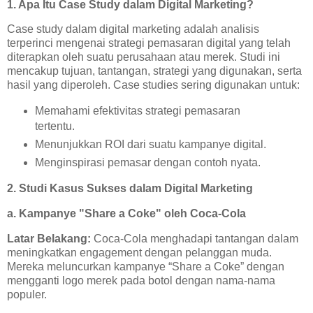
1. Apa Itu Case Study dalam Digital Marketing?
Case study dalam digital marketing adalah analisis
terperinci mengenai strategi pemasaran digital yang telah
diterapkan oleh suatu perusahaan atau merek. Studi ini
mencakup tujuan, tantangan, strategi yang digunakan, serta
hasil yang diperoleh. Case studies sering digunakan untuk:
Memahami efektivitas strategi pemasaran
tertentu.
Menunjukkan ROI dari suatu kampanye digital.
Menginspirasi pemasar dengan contoh nyata.
2. Studi Kasus Sukses dalam Digital Marketing
a. Kampanye "Share a Coke" oleh Coca-Cola
Latar Belakang:
Coca-Cola menghadapi tantangan dalam
meningkatkan engagement dengan pelanggan muda.
Mereka meluncurkan kampanye “Share a Coke” dengan
mengganti logo merek pada botol dengan nama-nama
populer.