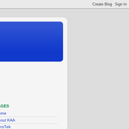
AGES
ome
out KAA
roTek