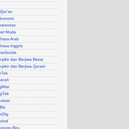
 Qur'an
tronomi
areness
et Muda
hasa Arab
hasa Inggris
asaSunda
rpikir dan Berjiwa Besar
rpikir dan Berjiwa Qurani
oTek
erah
giMar
giTek
ukasi
Bis
oDig
oInd
onomi Biru