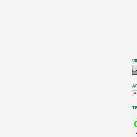
V
A
T