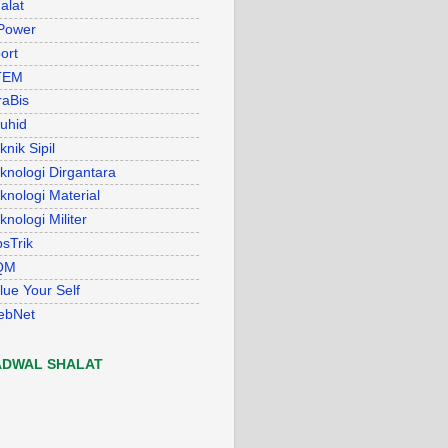
alat
Power
ort
TEM
raBis
uhid
knik Sipil
knologi Dirgantara
knologi Material
knologi Militer
psTrik
QM
lue Your Self
ebNet
ADWAL SHALAT