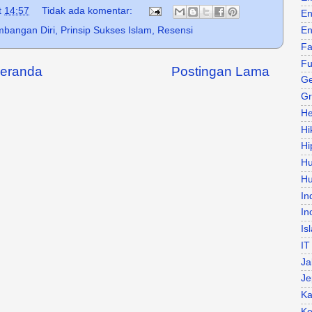
t
14:57
Tidak ada komentar:
En
En
bangan Diri
,
Prinsip Sukses Islam
,
Resensi
Fa
Fu
eranda
Postingan Lama
Ge
Gr
He
Hi
Hi
H
Hu
In
In
Is
IT
Ja
Je
Ka
Ke