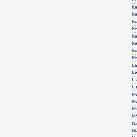
Ke
Ke
Ke
Ke
Ke
Ke
Ke
Ko
La
Le
Li
Lu
Ma
Ma
Mi
M
Na
N