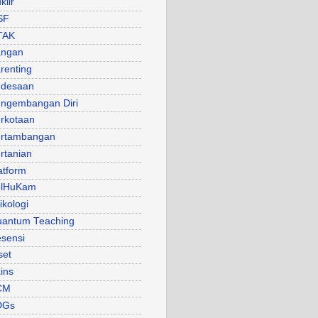
klir
SF
TAK
angan
renting
desaan
ngembangan Diri
rkotaan
rtambangan
rtanian
atform
olHuKam
ikologi
antum Teaching
sensi
set
ins
CM
DGs