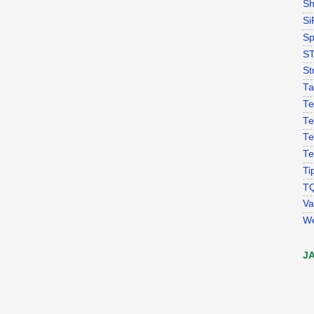
Sh
Si
Sp
S
St
Ta
Te
Te
Te
Te
Ti
T
Va
W
J