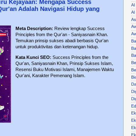
ru Kejayaan: Mengapa Success
AI
 Qur'an Adalah Navigasi Hidup yang
Al
As
Aw
Meta Description:
Review lengkap Success
Aw
Principles from the Qur'an - Saniyasnain Khan.
Temukan prinsip sukses abadi berbasis Qur'an
Ba
untuk produktivitas dan ketenangan hidup.
Ba
B
Kata Kunci SEO:
Success Principles from the
Be
Qur'an, Saniyasnain Khan, Prinsip Sukses Islam,
Resensi Buku Motivasi Islami, Manajemen Waktu
Be
Qur'ani, Karakter Pemenang Islam.
Bi
Da
Di
Di
Ed
Ek
Ek
Ek
Ek