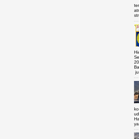
te
at
st
Hi
Se
20
Ba
ju
ko
ud
Ha
ya