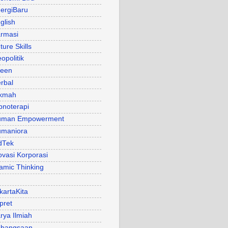
ergiBaru
glish
rmasi
ture Skills
opolitik
een
rbal
kmah
pnoterapi
uman Empowerment
maniora
dTek
ovasi Korporasi
lamic Thinking
kartaKita
pret
rya Ilmiah
bangsaan