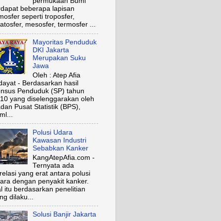
permukaan Bumi
rdapat beberapa lapisan
mosfer seperti troposfer,
ratosfer, mesosfer, termosfer ...
Mayoritas Penduduk
DKI Jakarta
Merupakan Suku
Jawa
Oleh : Atep Afia
dayat - Berdasarkan hasil
nsus Penduduk (SP) tahun
10 yang diselenggarakan oleh
dan Pusat Statistik (BPS),
ml...
Polusi Udara
Kawasan Industri
Sebabkan Kanker
KangAtepAfia.com -
Ternyata ada
relasi yang erat antara polusi
ara dengan penyakit kanker.
l itu berdasarkan penelitian
ng dilaku...
Solusi Banjir Jakarta