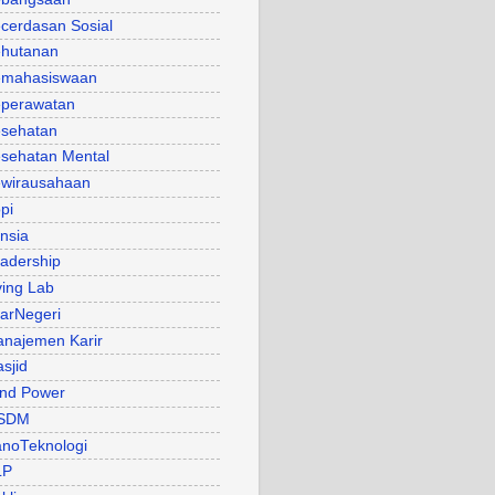
cerdasan Sosial
hutanan
mahasiswaan
perawatan
sehatan
sehatan Mental
wirausahaan
pi
nsia
adership
ving Lab
arNegeri
najemen Karir
sjid
nd Power
SDM
noTeknologi
LP