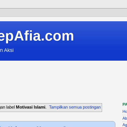
epAfia.com
n Aksi
P
an label
Motivasi Islami
.
Tampilkan semua postingan
H
Ab
Ag