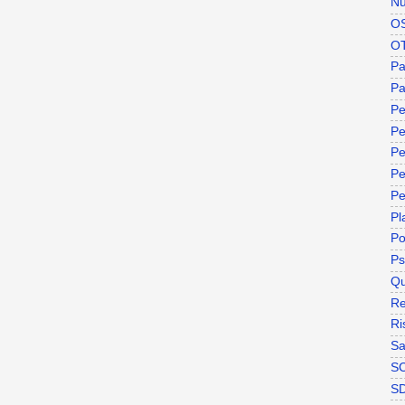
Nu
O
O
P
Pa
Pe
Pe
Pe
Pe
Pe
Pl
P
Ps
Qu
Re
Ri
Sa
S
S