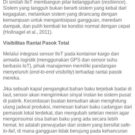
Di sinilah IIoT membangun pilar ketangguhan (
resilience
).
Sistem yang tangguh bukan berarti sistem yang kebal dari
kegagalan, melainkan sistem yang dirancang dengan
kemampuan untuk mengantisipasi gangguan, meredam
dampak, dan pulih kembali ke kondisi normal dengan cepat
(Hollnagel et al., 2011).
Visibilitas Rantai Pasok Total
Melalui integrasi sensor IIoT pada kontainer kargo dan
armada logistik (menggunakan GPS dan sensor suhu
berbasis IoT), pihak manajemen memiliki pandangan
menyeluruh (
end-to-end visibility
) terhadap rantai pasok
mereka.
Jika sebuah kapal pengangkut bahan baku terjebak badai di
laut, sensor akan mengirimkan sinyal instan ke sistem pusat
di pabrik. Kecerdasan buatan kemudian akan menghitung
ulang jadwal produksi, memesan bahan baku cadangan dari
pemasok lokal terdekat, dan mengubah setelan mesin agar
mengonsumsi sisa bahan baku yang ada secara lebih
hemat. Ini adalah perwujudan dari sistem yang bersifat
safe-
to-fail
, di mana gangguan tidak berujung pada kehancuran