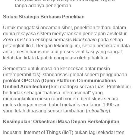
tanpa adanya penerjemah.
Solusi Strategis Berbasis Penelitian
Untuk mengatasi ancaman siber, penelitian terbaru dalam
dunia rekayasa sistem menyarankan penerapan arsitektur
Zero Trust
dan enkripsi berbasis
Blockchain
pada setiap
perangkat IIoT. Dengan teknologi ini, setiap pertukaran data
antar-mesin harus melalui proses verifikasi yang sangat
ketat dan tidak dapat dimanipulasi oleh pihak luar.
Sementara untuk masalah kecocokan antar-mesin
(interoperabilitas), standarisasi global seperti penggunaan
protokol
OPC UA (Open Platform Communications
Unified Architecture)
kini diadopsi secara luas. Protokol ini
bertindak sebagai "bahasa internasional" yang
memungkinkan mesin robot modern berdiskusi secara
mulus dengan mesin bubut mekanis era tahun 1990-an
yang telah dipasang sensor tambahan (
retrofitting
).
Kesimpulan: Orkestrasi Masa Depan Berkelanjutan
Industrial Internet of Things (IIoT) bukan lagi sekadar tren