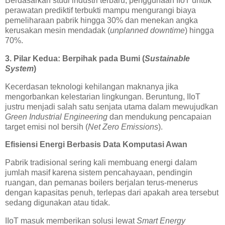
Berdasarkan studi industri terbaru, penggunaan IIoT untuk
perawatan prediktif terbukti mampu mengurangi biaya
pemeliharaan pabrik hingga 30% dan menekan angka
kerusakan mesin mendadak (
unplanned downtime
) hingga
70%.
3. Pilar Kedua: Berpihak pada Bumi (
Sustainable
System
)
Kecerdasan teknologi kehilangan maknanya jika
mengorbankan kelestarian lingkungan. Beruntung, IIoT
justru menjadi salah satu senjata utama dalam mewujudkan
Green Industrial Engineering
dan mendukung pencapaian
target emisi nol bersih (
Net Zero Emissions
).
Efisiensi Energi Berbasis Data Komputasi Awan
Pabrik tradisional sering kali membuang energi dalam
jumlah masif karena sistem pencahayaan, pendingin
ruangan, dan pemanas boilers berjalan terus-menerus
dengan kapasitas penuh, terlepas dari apakah area tersebut
sedang digunakan atau tidak.
IIoT masuk memberikan solusi lewat
Smart Energy