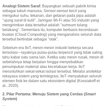
Analogi Sistem Saraf:
Bayangkan sebuah pabrik kimia
sebagai tubuh manusia. Sensor-sensor kecil yang
mengukur suhu, tekanan, dan getaran pada pipa adalah
"ujung saraf di kulit". Jaringan Wi-Fi atau 5G industri yang
mengirimkan data tersebut adalah "sumsum tulang
belakang". Sementara itu, komputer berbasis kecerdasan
buatan (
Cloud Computing
) yang menganalisis seluruh data
tersebut bertindak sebagai "otak".
Sebelum era IIoT, mesin-mesin industri bekerja secara
terisolasi—layaknya pulau-pulau terpencil yang tidak saling
tahu kabar satu sama lain. Ketika satu mesin rusak, mesin di
sebelahnya tetap berjalan hingga menyebabkan
penumpukan material atau kecelakaan kerja. IIoT
meruntuhkan sekat-sekat isolasi tersebut. Melalui arsitektur
rekayasa sistem yang terintegrasi, IIoT menyatukan seluruh
elemen fisik ke dalam satu ekosistem digital (Kossiakoff et
al., 2020).
2. Pilar Pertama: Menuju Sistem yang Cerdas (
Smart
System
)