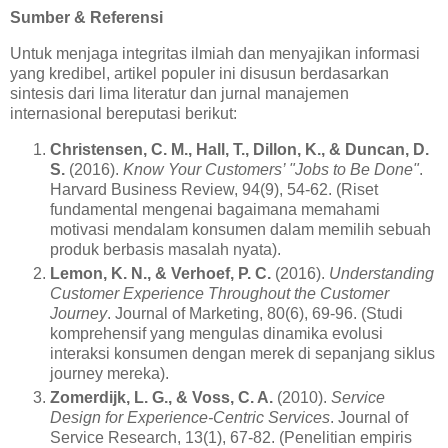
Sumber & Referensi
Untuk menjaga integritas ilmiah dan menyajikan informasi
yang kredibel, artikel populer ini disusun berdasarkan
sintesis dari lima literatur dan jurnal manajemen
internasional bereputasi berikut:
Christensen, C. M., Hall, T., Dillon, K., & Duncan, D.
S.
(2016).
Know Your Customers’ "Jobs to Be Done"
.
Harvard Business Review, 94(9), 54-62. (Riset
fundamental mengenai bagaimana memahami
motivasi mendalam konsumen dalam memilih sebuah
produk berbasis masalah nyata).
Lemon, K. N., & Verhoef, P. C.
(2016).
Understanding
Customer Experience Throughout the Customer
Journey
. Journal of Marketing, 80(6), 69-96. (Studi
komprehensif yang mengulas dinamika evolusi
interaksi konsumen dengan merek di sepanjang siklus
journey mereka).
Zomerdijk, L. G., & Voss, C. A.
(2010).
Service
Design for Experience-Centric Services
. Journal of
Service Research, 13(1), 67-82. (Penelitian empiris