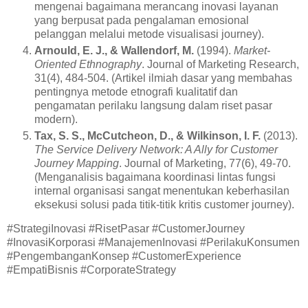
mengenai bagaimana merancang inovasi layanan
yang berpusat pada pengalaman emosional
pelanggan melalui metode visualisasi journey).
Arnould, E. J., & Wallendorf, M.
(1994).
Market-
Oriented Ethnography
. Journal of Marketing Research,
31(4), 484-504. (Artikel ilmiah dasar yang membahas
pentingnya metode etnografi kualitatif dan
pengamatan perilaku langsung dalam riset pasar
modern).
Tax, S. S., McCutcheon, D., & Wilkinson, I. F.
(2013).
The Service Delivery Network: A Ally for Customer
Journey Mapping
. Journal of Marketing, 77(6), 49-70.
(Menganalisis bagaimana koordinasi lintas fungsi
internal organisasi sangat menentukan keberhasilan
eksekusi solusi pada titik-titik kritis customer journey).
#StrategiInovasi #RisetPasar #CustomerJourney
#InovasiKorporasi #ManajemenInovasi #PerilakuKonsumen
#PengembanganKonsep #CustomerExperience
#EmpatiBisnis #CorporateStrategy