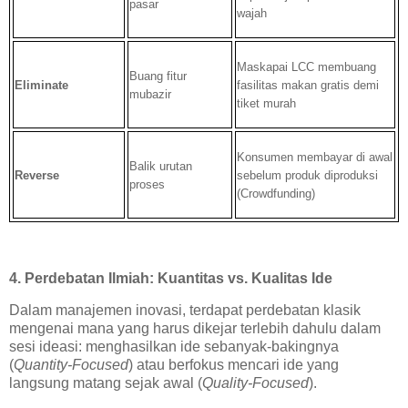
pasar
wajah
Maskapai LCC membuang
Buang fitur
Eliminate
fasilitas makan gratis demi
mubazir
tiket murah
Konsumen membayar di awal
Balik urutan
Reverse
sebelum produk diproduksi
proses
(Crowdfunding)
4. Perdebatan Ilmiah: Kuantitas vs. Kualitas Ide
Dalam manajemen inovasi, terdapat perdebatan klasik
mengenai mana yang harus dikejar terlebih dahulu dalam
sesi ideasi: menghasilkan ide sebanyak-bakingnya
(
Quantity-Focused
) atau berfokus mencari ide yang
langsung matang sejak awal (
Quality-Focused
).