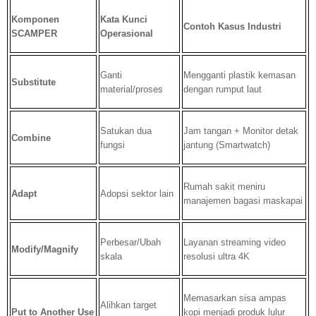
Komponen
Kata Kunci
Contoh Kasus Industri
SCAMPER
Operasional
Ganti
Mengganti plastik kemasan
Substitute
material/proses
dengan rumput laut
Satukan dua
Jam tangan + Monitor detak
Combine
fungsi
jantung (Smartwatch)
Rumah sakit meniru
Adapt
Adopsi sektor lain
manajemen bagasi maskapai
Perbesar/Ubah
Layanan streaming video
Modify/Magnify
skala
resolusi ultra 4K
Memasarkan sisa ampas
Alihkan target
Put to Another Use
kopi menjadi produk lulur