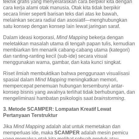
teknik grafis yang menyelaraskan cara berpikir kita dengan
cara kerja alami otak manusia. Otak kita tidak berpikir
secara linier seperti barisan teks dari atas ke bawah,
melainkan secara radial dan asosiatif—menghubungkan
satu konsep dengan konsep lain lewat jaringan saraf.
Dalam ideasi korporasi,
Mind Mapping
bekerja dengan
meletakkan masalah utama di tengah papan tulis, kemudian
membiarkan tim menarik cabang-cabang utama (kategori)
dan ranting-ranting kecil (sub-ide) secara visual
menggunakan warna, gambar, dan kata kunci singkat.
Riset ilmiah membuktikan bahwa penggunaan visualisasi
spasial dalam
Mind Mapping
meningkatkan memori,
mempercepat penemuan hubungan tersembunyi antar-
konsep bisnis yang awalnya terlihat tidak berhubungan, dan
mengeliminasi hambatan psikologis saat
brainstorming
.
3. Metode SCAMPER: Lompatan Kreatif Lewat
Pertanyaan Terstruktur
Jika
Mind Mapping
adalah alat untuk memetakan dan
memperluas ide, maka
SCAMPER
adalah mesin pemicu
yang memaksa otak kita melihat sebuah produk atau