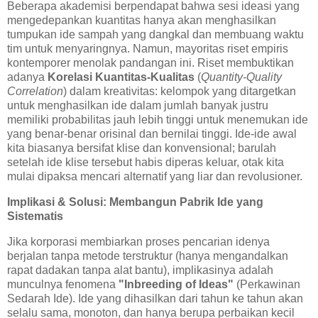
Beberapa akademisi berpendapat bahwa sesi ideasi yang
mengedepankan kuantitas hanya akan menghasilkan
tumpukan ide sampah yang dangkal dan membuang waktu
tim untuk menyaringnya. Namun, mayoritas riset empiris
kontemporer menolak pandangan ini. Riset membuktikan
adanya
Korelasi Kuantitas-Kualitas
(
Quantity-Quality
Correlation
) dalam kreativitas: kelompok yang ditargetkan
untuk menghasilkan ide dalam jumlah banyak justru
memiliki probabilitas jauh lebih tinggi untuk menemukan ide
yang benar-benar orisinal dan bernilai tinggi. Ide-ide awal
kita biasanya bersifat klise dan konvensional; barulah
setelah ide klise tersebut habis diperas keluar, otak kita
mulai dipaksa mencari alternatif yang liar dan revolusioner.
Implikasi & Solusi: Membangun Pabrik Ide yang
Sistematis
Jika korporasi membiarkan proses pencarian idenya
berjalan tanpa metode terstruktur (hanya mengandalkan
rapat dadakan tanpa alat bantu), implikasinya adalah
munculnya fenomena
"Inbreeding of Ideas"
(Perkawinan
Sedarah Ide). Ide yang dihasilkan dari tahun ke tahun akan
selalu sama, monoton, dan hanya berupa perbaikan kecil