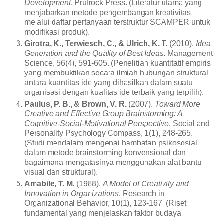
Development
. Prufrock Press. (Literatur utama yang
menjabarkan metode pengembangan kreativitas
melalui daftar pertanyaan terstruktur SCAMPER untuk
modifikasi produk).
Girotra, K., Terwiesch, C., & Ulrich, K. T.
(2010).
Idea
Generation and the Quality of Best Ideas
. Management
Science, 56(4), 591-605. (Penelitian kuantitatif empiris
yang membuktikan secara ilmiah hubungan struktural
antara kuantitas ide yang dihasilkan dalam suatu
organisasi dengan kualitas ide terbaik yang terpilih).
Paulus, P. B., & Brown, V. R.
(2007).
Toward More
Creative and Effective Group Brainstorming: A
Cognitive-Social-Motivational Perspective
. Social and
Personality Psychology Compass, 1(1), 248-265.
(Studi mendalam mengenai hambatan psikososial
dalam metode brainstorming konvensional dan
bagaimana mengatasinya menggunakan alat bantu
visual dan struktural).
Amabile, T. M.
(1988).
A Model of Creativity and
Innovation in Organizations
. Research in
Organizational Behavior, 10(1), 123-167. (Riset
fundamental yang menjelaskan faktor budaya