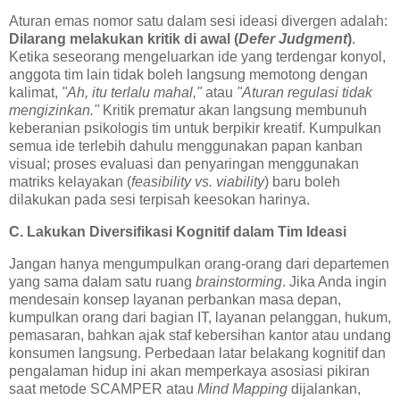
Aturan emas nomor satu dalam sesi ideasi divergen adalah:
Dilarang melakukan kritik di awal (
Defer Judgment
)
.
Ketika seseorang mengeluarkan ide yang terdengar konyol,
anggota tim lain tidak boleh langsung memotong dengan
kalimat,
"Ah, itu terlalu mahal,"
atau
"Aturan regulasi tidak
mengizinkan."
Kritik prematur akan langsung membunuh
keberanian psikologis tim untuk berpikir kreatif. Kumpulkan
semua ide terlebih dahulu menggunakan papan kanban
visual; proses evaluasi dan penyaringan menggunakan
matriks kelayakan (
feasibility vs. viability
) baru boleh
dilakukan pada sesi terpisah keesokan harinya.
C. Lakukan Diversifikasi Kognitif dalam Tim Ideasi
Jangan hanya mengumpulkan orang-orang dari departemen
yang sama dalam satu ruang
brainstorming
. Jika Anda ingin
mendesain konsep layanan perbankan masa depan,
kumpulkan orang dari bagian IT, layanan pelanggan, hukum,
pemasaran, bahkan ajak staf kebersihan kantor atau undang
konsumen langsung. Perbedaan latar belakang kognitif dan
pengalaman hidup ini akan memperkaya asosiasi pikiran
saat metode SCAMPER atau
Mind Mapping
dijalankan,