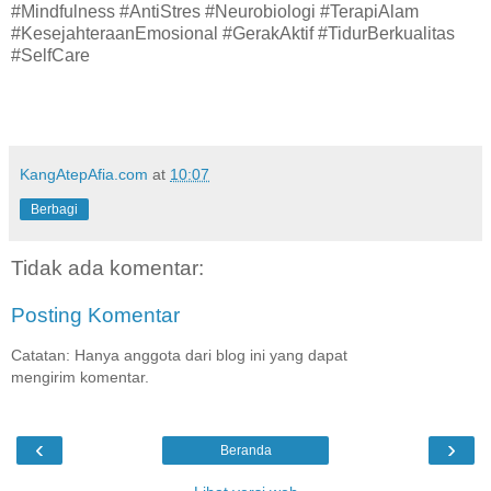
#Mindfulness #AntiStres #Neurobiologi #TerapiAlam
#KesejahteraanEmosional #GerakAktif #TidurBerkualitas
#SelfCare
KangAtepAfia.com
at
10:07
Berbagi
Tidak ada komentar:
Posting Komentar
Catatan: Hanya anggota dari blog ini yang dapat
mengirim komentar.
‹
›
Beranda