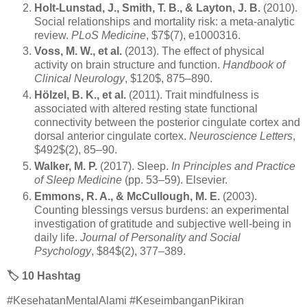
Holt-Lunstad, J., Smith, T. B., & Layton, J. B.
(2010).
Social relationships and mortality risk: a meta-analytic
review.
PLoS Medicine
, $7$(7), e1000316.
Voss, M. W., et al.
(2013). The effect of physical
activity on brain structure and function.
Handbook of
Clinical Neurology
, $120$, 875–890.
Hölzel, B. K., et al.
(2011). Trait mindfulness is
associated with altered resting state functional
connectivity between the posterior cingulate cortex and
dorsal anterior cingulate cortex.
Neuroscience Letters
,
$492$(2), 85–90.
Walker, M. P.
(2017). Sleep.
In Principles and Practice
of Sleep Medicine
(pp. 53–59). Elsevier.
Emmons, R. A., & McCullough, M. E.
(2003).
Counting blessings versus burdens: an experimental
investigation of gratitude and subjective well-being in
daily life.
Journal of Personality and Social
Psychology
, $84$(2), 377–389.
🏷️
10 Hashtag
#KesehatanMentalAlami #KeseimbanganPikiran