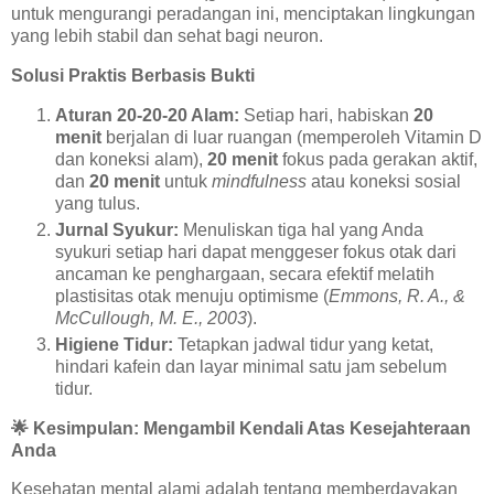
untuk mengurangi peradangan ini, menciptakan lingkungan
yang lebih stabil dan sehat bagi neuron.
Solusi Praktis Berbasis Bukti
Aturan 20-20-20 Alam:
Setiap hari, habiskan
20
menit
berjalan di luar ruangan (memperoleh Vitamin D
dan koneksi alam),
20 menit
fokus pada gerakan aktif,
dan
20 menit
untuk
mindfulness
atau koneksi sosial
yang tulus.
Jurnal Syukur:
Menuliskan tiga hal yang Anda
syukuri setiap hari dapat menggeser fokus otak dari
ancaman ke penghargaan, secara efektif melatih
plastisitas otak menuju optimisme (
Emmons, R. A., &
McCullough, M. E., 2003
).
Higiene Tidur:
Tetapkan jadwal tidur yang ketat,
hindari kafein dan layar minimal satu jam sebelum
tidur.
🌟
Kesimpulan: Mengambil Kendali Atas Kesejahteraan
Anda
Kesehatan mental alami adalah tentang memberdayakan