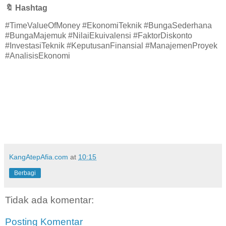
🔖
Hashtag
#TimeValueOfMoney #EkonomiTeknik #BungaSederhana
#BungaMajemuk #NilaiEkuivalensi #FaktorDiskonto
#InvestasiTeknik #KeputusanFinansial #ManajemenProyek
#AnalisisEkonomi
KangAtepAfia.com
at
10:15
Berbagi
Tidak ada komentar:
Posting Komentar