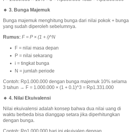
🔹
3. Bunga Majemuk
Bunga majemuk menghitung bunga dari nilai pokok + bunga
yang sudah diperoleh sebelumnya.
Rumus:
F = P × (1 + i)^N
F = nilai masa depan
P = nilai sekarang
i = tingkat bunga
N = jumlah periode
Contoh: Rp1.000.000 dengan bunga majemuk 10% selama
3 tahun → F = 1.000.000 × (1 + 0.1)^3 = Rp1.331.000
🔹
4. Nilai Ekuivalensi
Nilai ekuivalensi adalah konsep bahwa dua nilai uang di
waktu berbeda bisa dianggap setara jika diperhitungkan
dengan bunga.
Contoh: Rp1.000.000 hari ini ekuivalen dengan