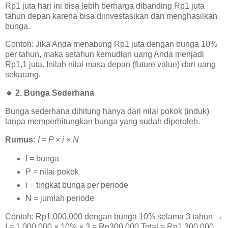
Rp1 juta hari ini bisa lebih berharga dibanding Rp1 juta
tahun depan karena bisa diinvestasikan dan menghasilkan
bunga.
Contoh: Jika Anda menabung Rp1 juta dengan bunga 10%
per tahun, maka setahun kemudian uang Anda menjadi
Rp1,1 juta. Inilah nilai masa depan (future value) dari uang
sekarang.
🔹
2. Bunga Sederhana
Bunga sederhana dihitung hanya dari nilai pokok (induk)
tanpa memperhitungkan bunga yang sudah diperoleh.
Rumus:
I = P × i × N
I = bunga
P = nilai pokok
i = tingkat bunga per periode
N = jumlah periode
Contoh: Rp1.000.000 dengan bunga 10% selama 3 tahun →
I = 1.000.000 × 10% × 3 = Rp300.000 Total = Rp1.300.000