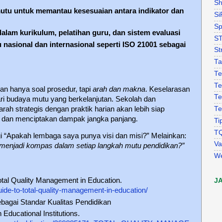
Sh
tu untuk memantau kesesuaian antara indikator dan
Si
Sp
 dalam kurikulum, pelatihan guru, dan sistem evaluasi
S
 nasional dan internasional seperti ISO 21001 sebagai
St
Ta
Te
Te
an hanya soal prosedur, tapi
arah dan makna
. Keselarasan
Te
dari budaya mutu yang berkelanjutan. Sekolah dan
rah strategis dengan praktik harian akan lebih siap
Te
dan menciptakan dampak jangka panjang.
Ti
T
gi “Apakah lembaga saya punya visi dan misi?” Melainkan:
Va
 menjadi kompas dalam setiap langkah mutu pendidikan?”
W
Total Quality Management in Education.
J
guide-to-total-quality-management-in-education/
bagai Standar Kualitas Pendidikan
ducational Institutions.