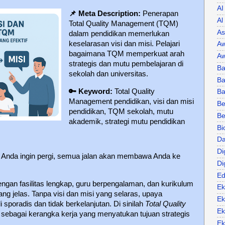
AI
📌 Meta Description:
Penerapan
Al
Total Quality Management (TQM)
As
dalam pendidikan memerlukan
keselarasan visi dan misi. Pelajari
Aw
bagaimana TQM memperkuat arah
Aw
strategis dan mutu pembelajaran di
Ba
sekolah dan universitas.
Ba
🔑
Keyword:
Total Quality
B
Management pendidikan, visi dan misi
Be
pendidikan, TQM sekolah, mutu
Be
akademik, strategi mutu pendidikan
Bi
Da
Di
a Anda ingin pergi, semua jalan akan membawa Anda ke
Di
Ed
gan fasilitas lengkap, guru berpengalaman, dan kurikulum
Ek
 jelas. Tanpa visi dan misi yang selaras, upaya
Ek
sporadis dan tidak berkelanjutan. Di sinilah
Total Quality
Ek
sebagai kerangka kerja yang menyatukan tujuan strategis
Ek