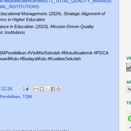
gate.net/publication/369885171_TOTAL_QUALITY_MANAGE
AL_INSTITUTIONS
f Educational Management. (2024).
Strategic Alignment of
ems in Higher Education
rance in Education. (2023).
Mission-Driven Quality
 Institutions
QMPendidikan #VisiMisiSekolah #MutuAkademik #PDCA
V
boardMutu #BudayaMutu #KualitasSekolah
A
t
17:24
 Pendidikan
,
TQM
T