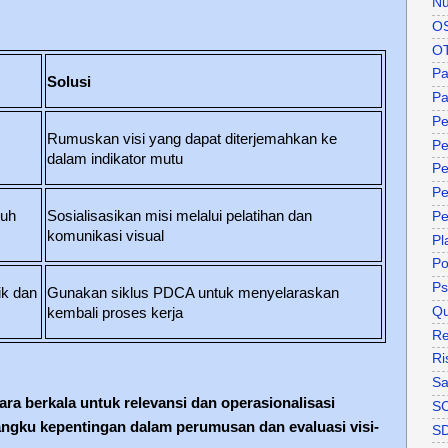
Nu
O
O
P
Solusi
Pa
Pe
Rumuskan visi yang dapat diterjemahkan ke
Pe
dalam indikator mutu
Pe
Pe
ruh
Sosialisasikan misi melalui pelatihan dan
Pe
komunikasi visual
Pl
P
Ps
ik dan
Gunakan siklus PDCA untuk menyelaraskan
Qu
kembali proses kerja
Re
Ri
Sa
cara berkala untuk relevansi dan operasionalisasi
S
ngku kepentingan dalam perumusan dan evaluasi visi-
S