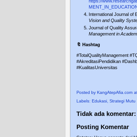
https://www.research
MENT_IN_EDUCATION
International Journal o
Vision and Quality Syst
Journal of Quality Assu
Management in Academic
🔖
Hashtag
#TotalQualityManagement #T
#AkreditasiPendidikan #Dash
#KualitasUniversitas
Posted by
KangAtepAfia.com
a
Labels:
Edukasi
,
Strategi Mutu
Tidak ada komentar:
Posting Komentar