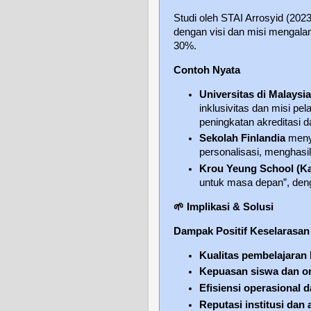
Studi oleh STAI Arrosyid (20
dengan visi dan misi mengalam
30%.
Contoh Nyata
Universitas di Malaysia
inklusivitas dan misi pe
peningkatan akreditasi
Sekolah Finlandia
meny
personalisasi, menghasi
Krou Yeung School (K
untuk masa depan”, deng
🌱
Implikasi & Solusi
Dampak Positif Keselarasan
Kualitas pembelajaran 
Kepuasan siswa dan o
Efisiensi operasional
Reputasi institusi dan 