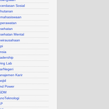
cerdasan Sosial
hutanan
mahasiswaan
perawatan
sehatan
sehatan Mental
wirausahaan
pi
nsia
adership
ving Lab
arNegeri
najemen Karir
sjid
nd Power
SDM
noTeknologi
LP