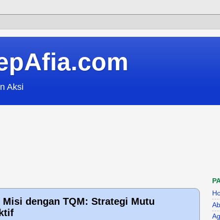
epAfia.com
n Aksi
P
H
 Misi dengan TQM: Strategi Mutu
Ab
tif
Ag