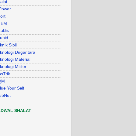
alat
Power
ort
TEM
raBis
uhid
knik Sipil
knologi Dirgantara
knologi Material
knologi Militer
psTrik
QM
lue Your Self
ebNet
ADWAL SHALAT