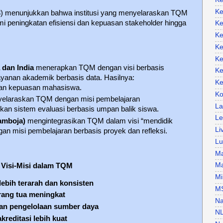
Ke
23) menunjukkan bahwa institusi yang menyelaraskan TQM
i peningkatan efisiensi dan kepuasan stakeholder hingga
Ke
Ke
Ke
Ke
 dan India
menerapkan TQM dengan visi berbasis
Ke
layanan akademik berbasis data. Hasilnya:
Ke
 dan kepuasan mahasiswa.
Ko
elaraskan TQM dengan misi pembelajaran
La
lkan sistem evaluasi berbasis umpan balik siswa.
Le
amboja)
mengintegrasikan TQM dalam visi “mendidik
Li
an misi pembelajaran berbasis proyek dan refleksi.
Lu
Ma
Ma
 Visi-Misi dalam TQM
Mi
lebih terarah dan konsisten
M
rang tua meningkat
Na
 dan pengelolaan sumber daya
N
akreditasi lebih kuat