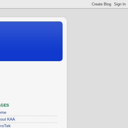
AGES
ome
out KAA
roTek