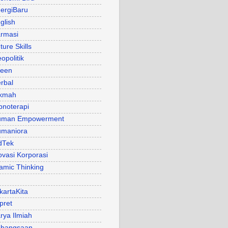
ergiBaru
glish
rmasi
ture Skills
opolitik
een
rbal
kmah
pnoterapi
uman Empowerment
maniora
dTek
ovasi Korporasi
lamic Thinking
kartaKita
pret
rya Ilmiah
bangsaan