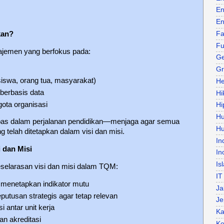
En
En
kan?
Fa
Fu
jemen yang berfokus pada:
Ge
Gr
iswa, orang tua, masyarakat)
He
berbasis data
Hi
gota organisasi
Hi
H
as dalam perjalanan pendidikan—menjaga agar semua
Hu
 telah ditetapkan dalam visi dan misi.
In
 dan Misi
In
Is
eselarasan visi dan misi dalam TQM:
IT
 menetapkan indikator mutu
Ja
tusan strategis agar tetap relevan
Je
 antar unit kerja
Ka
n akreditasi
Ke