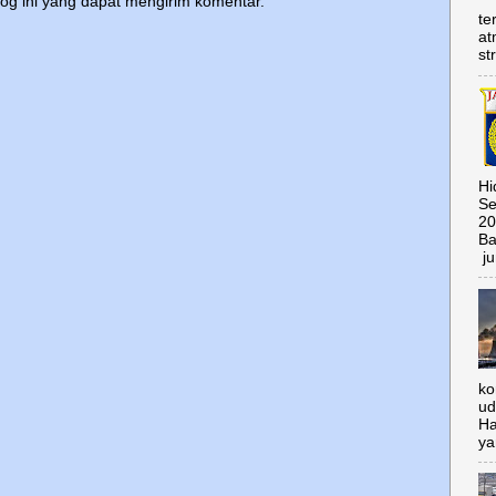
log ini yang dapat mengirim komentar.
te
at
st
Hi
Se
20
Ba
ju
ko
ud
Ha
ya