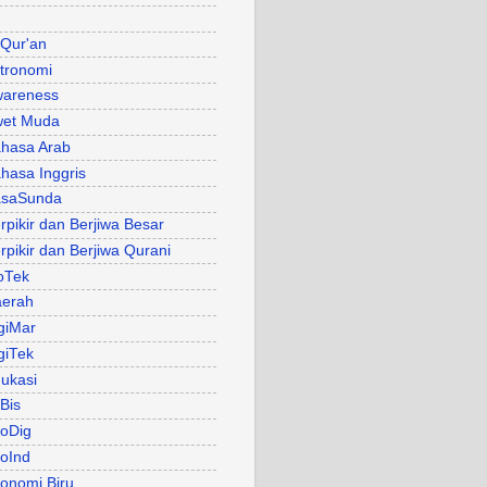
 Qur'an
tronomi
areness
et Muda
hasa Arab
hasa Inggris
asaSunda
rpikir dan Berjiwa Besar
rpikir dan Berjiwa Qurani
oTek
erah
giMar
giTek
ukasi
Bis
oDig
oInd
onomi Biru