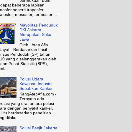
permukaan Bumi
rdapat beberapa lapisan
mosfer seperti troposfer,
ratosfer, mesosfer, termosfer ...
Mayoritas Penduduk
DKI Jakarta
Merupakan Suku
Jawa
Oleh : Atep Afia
dayat - Berdasarkan hasil
nsus Penduduk (SP) tahun
10 yang diselenggarakan oleh
dan Pusat Statistik (BPS),
ml...
Polusi Udara
Kawasan Industri
Sebabkan Kanker
KangAtepAfia.com -
Ternyata ada
relasi yang erat antara polusi
ara dengan penyakit kanker.
l itu berdasarkan penelitian
ng dilaku...
Solusi Banjir Jakarta