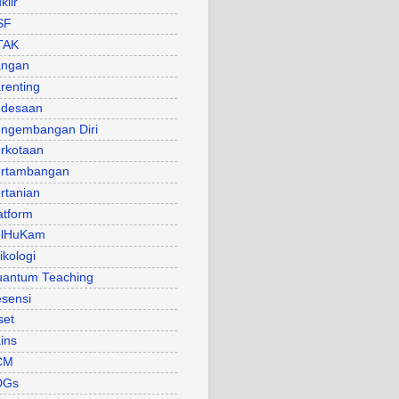
klir
SF
TAK
angan
renting
desaan
ngembangan Diri
rkotaan
rtambangan
rtanian
atform
olHuKam
ikologi
antum Teaching
sensi
set
ins
CM
DGs