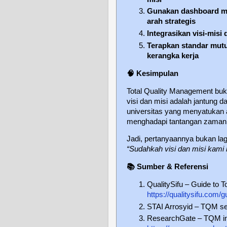
Gunakan dashboard mu
arah strategis
Integrasikan visi-misi
Terapkan standar mutu
kerangka kerja
🧠
Kesimpulan
Total Quality Management buk
visi dan misi adalah jantung 
universitas yang menyatukan a
menghadapi tantangan zaman 
Jadi, pertanyaannya bukan la
“Sudahkah visi dan misi kami
📚
Sumber & Referensi
QualitySifu – Guide to 
https://qualitysifu.com/
STAI Arrosyid – TQM se
ResearchGate – TQM in E