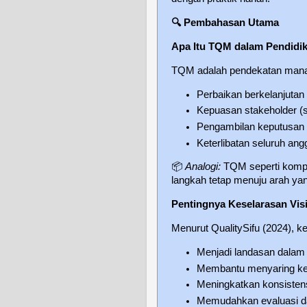
🔍
Pembahasan Utama
Apa Itu TQM dalam Pendidi
TQM adalah pendekatan mana
Perbaikan berkelanjutan
Kepuasan stakeholder (s
Pengambilan keputusan 
Keterlibatan seluruh ang
📦
Analogi:
TQM seperti komp
langkah tetap menuju arah yang
Pentingnya Keselarasan Visi
Menurut QualitySifu (2024), k
Menjadi landasan dalam
Membantu menyaring kepu
Meningkatkan konsistensi
Memudahkan evaluasi da