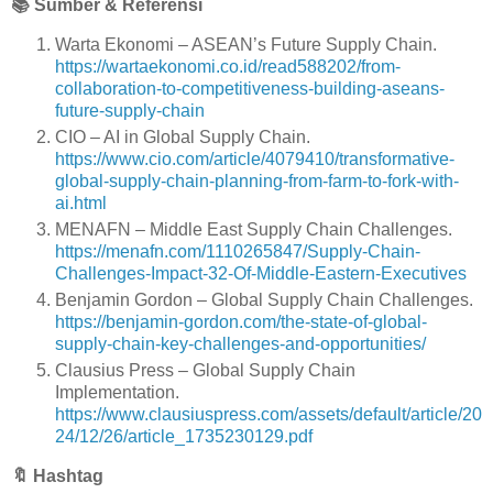
📚
Sumber & Referensi
Warta Ekonomi – ASEAN’s Future Supply Chain.
https://wartaekonomi.co.id/read588202/from-
collaboration-to-competitiveness-building-aseans-
future-supply-chain
CIO – AI in Global Supply Chain.
https://www.cio.com/article/4079410/transformative-
global-supply-chain-planning-from-farm-to-fork-with-
ai.html
MENAFN – Middle East Supply Chain Challenges.
https://menafn.com/1110265847/Supply-Chain-
Challenges-Impact-32-Of-Middle-Eastern-Executives
Benjamin Gordon – Global Supply Chain Challenges.
https://benjamin-gordon.com/the-state-of-global-
supply-chain-key-challenges-and-opportunities/
Clausius Press – Global Supply Chain
Implementation.
https://www.clausiuspress.com/assets/default/article/20
24/12/26/article_1735230129.pdf
🔖
Hashtag