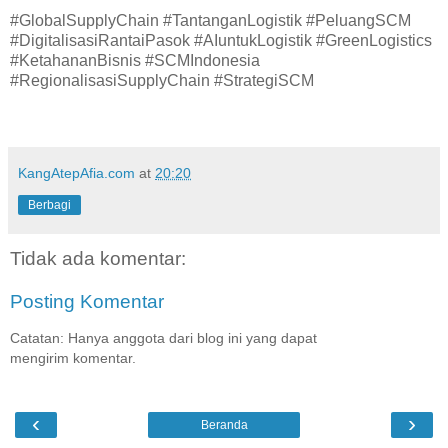
#GlobalSupplyChain #TantanganLogistik #PeluangSCM
#DigitalisasiRantaiPasok #AIuntukLogistik #GreenLogistics
#KetahananBisnis #SCMIndonesia
#RegionalisasiSupplyChain #StrategiSCM
KangAtepAfia.com
at
20:20
Berbagi
Tidak ada komentar:
Posting Komentar
Catatan: Hanya anggota dari blog ini yang dapat
mengirim komentar.
‹
›
Beranda