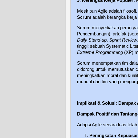
3. Kerangka Kerja Populer:
Meskipun Agile adalah filosofi
Scrum
adalah kerangka kerja A
Scrum menyediakan peran yang
Pengembangan), artefak (sepe
Daily Stand-up
,
Sprint Review
tinggi; sebuah Systematic Lit
Extreme Programming
(XP) me
Scrum menempatkan tim dala
didorong untuk memutuskan ca
meningkatkan moral dan kualita
muncul dari tim yang mengorgani
Implikasi & Solusi: Dampak 
Dampak Positif dan Tantang
Adopsi Agile secara luas telah
Peningkatan Kepuasan