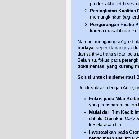
produk akhir lebih ses
Peningkatan Kualitas 
memungkinkan
bug
terd
Pengurangan Risiko P
karena masalah dan ket
Namun, mengadopsi Agile bukan
budaya
, seperti kurangnya d
dan sulitnya transisi dari pola 
Selain itu, fokus pada peran
dokumentasi yang kurang 
Solusi untuk Implementasi B
Untuk sukses dengan Agile, or
Fokus pada Nilai Buda
yang transparan, bukan
Mulai dari Tim Kecil:
Im
dahulu. Gunakan
Daily 
keselarasan tim.
Investasikan pada Otom
penggunaan alat untuk o