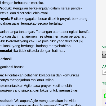
uai dengan kebutuhan mereka.
Produk:
Pengujian berkelanjutan dalam iterasi pendek
eteksi dan diperbaiki lebih awal.
royek:
Risiko kegagalan besar di akhir proyek berkurang
idaksesuaian terungkap secara bertahap.
lah tanpa tantangan. Tantangan utama seringkali bersifat
ukungan dari manajemen, resistensi terhadap perubahan,
pikir
Waterfall
yang kaku ke pola pikir yang fleksibel [6].
gkat lunak yang berfungsi kadang menyebabkan
V
memadai
jika tidak dikelola dengan hati-hati.
erhasil
A
ganisasi harus:
ya:
Prioritaskan pelatihan kolaborasi dan komunikasi
 hanya mengajarkan
tool
atau istilah.
T
plementasikan Agile pada proyek kecil terlebih
Stand-up
yang singkat dan fokus untuk memastikan
atisasi:
Walaupun Agile mengutamakan individu,
tomatisasi pengujian dan
deployment
(
CI/CD
) adalah