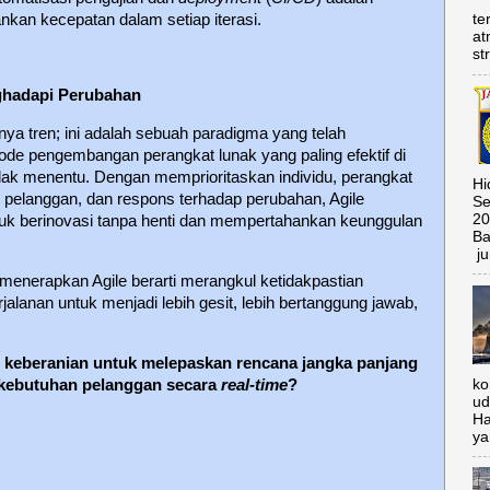
kan kecepatan dalam setiap iterasi.
te
at
st
ghadapi Perubahan
ya tren; ini adalah sebuah paradigma yang telah
ode pengembangan perangkat lunak yang paling efektif di
idak menentu. Dengan memprioritaskan individu, perangkat
Hi
i pelanggan, dan respons terhadap perubahan, Agile
Se
20
uk berinovasi tanpa henti dan mempertahankan keunggulan
Ba
ju
 menerapkan Agile berarti merangkul ketidakpastian
rjalanan untuk menjadi lebih gesit, lebih bertanggung jawab,
 keberanian untuk melepaskan rencana jangka panjang
ko
kebutuhan pelanggan secara
real-time
?
ud
Ha
ya