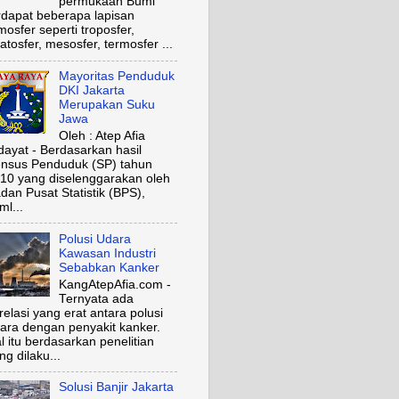
permukaan Bumi
rdapat beberapa lapisan
mosfer seperti troposfer,
ratosfer, mesosfer, termosfer ...
Mayoritas Penduduk
DKI Jakarta
Merupakan Suku
Jawa
Oleh : Atep Afia
dayat - Berdasarkan hasil
nsus Penduduk (SP) tahun
10 yang diselenggarakan oleh
dan Pusat Statistik (BPS),
ml...
Polusi Udara
Kawasan Industri
Sebabkan Kanker
KangAtepAfia.com -
Ternyata ada
relasi yang erat antara polusi
ara dengan penyakit kanker.
l itu berdasarkan penelitian
ng dilaku...
Solusi Banjir Jakarta