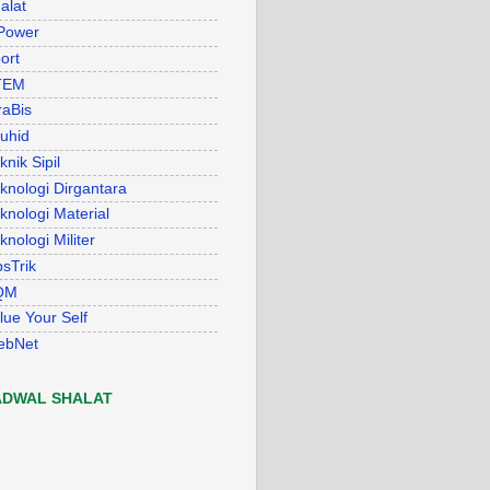
alat
Power
ort
TEM
raBis
uhid
knik Sipil
knologi Dirgantara
knologi Material
knologi Militer
psTrik
QM
lue Your Self
ebNet
ADWAL SHALAT