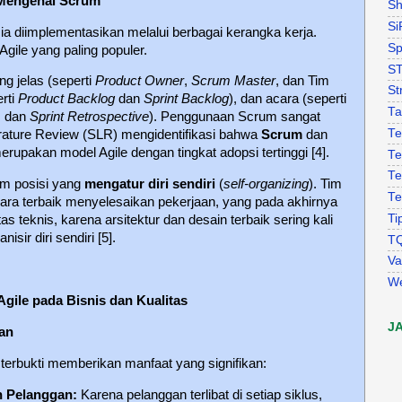
 Mengenal Scrum
Sh
Si
, ia diimplementasikan melalui berbagai kerangka kerja.
Sp
gile yang paling populer.
S
 jelas (seperti
Product Owner
,
Scrum Master
, dan Tim
St
rti
Product Backlog
dan
Sprint Backlog
), dan acara (seperti
Ta
, dan
Sprint Retrospective
). Penggunaan Scrum sangat
Te
erature Review (SLR) mengidentifikasi bahwa
Scrum
dan
rupakan model Agile dengan tingkat adopsi tertinggi [4].
Te
Te
m posisi yang
mengatur diri sendiri
(
self-organizing
). Tim
Te
ra terbaik menyelesaikan pekerjaan, yang pada akhirnya
Ti
s teknis, karena arsitektur dan desain terbaik sering kali
sir diri sendiri [5].
T
Va
W
Agile pada Bisnis dan Kualitas
J
an
 terbukti memberikan manfaat yang signifikan:
 Pelanggan:
Karena pelanggan terlibat di setiap siklus,