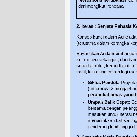
Merespons perubahan
lebih
dari mengikuti rencana.
2. Iterasi: Senjata Rahasia 
Konsep kunci dalam Agile ada
(terutama dalam kerangka ker
Bayangkan Anda membangun 
komponen sekaligus, dan baru
sepeda motor, kemudian di mi
kecil, lalu ditingkatkan lagi 
Siklus Pendek:
Proyek d
(umumnya 2 hingga 4 min
perangkat lunak yang 
Umpan Balik Cepat:
Set
bersama dengan pelangg
masukan untuk iterasi ber
menunjukkan bahwa tin
cenderung lebih tinggi di