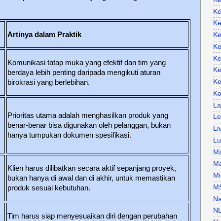
Ke
Ke
Artinya dalam Praktik
Ke
Ke
Ke
Komunikasi tatap muka yang efektif dan tim yang
Ke
berdaya lebih penting daripada mengikuti aturan
Ke
birokrasi yang berlebihan.
Ko
La
Prioritas utama adalah menghasilkan produk yang
Le
benar-benar bisa digunakan oleh pelanggan, bukan
Li
hanya tumpukan dokumen spesifikasi.
Lu
Ma
Ma
Klien harus dilibatkan secara aktif sepanjang proyek,
Mi
bukan hanya di awal dan di akhir, untuk memastikan
M
produk sesuai kebutuhan.
Na
N
Tim harus siap menyesuaikan diri dengan perubahan