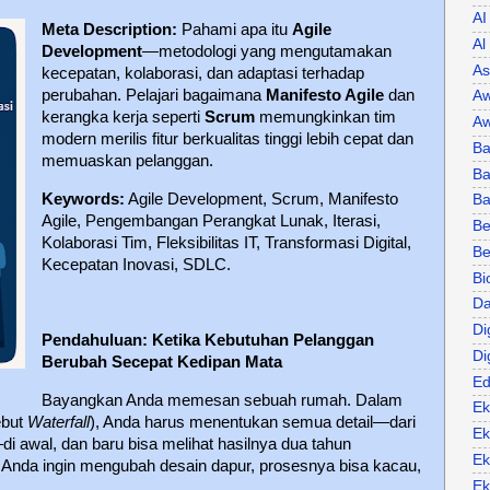
AI
Meta Description:
Pahami apa itu
Agile
Al
Development
—metodologi yang mengutamakan
As
kecepatan, kolaborasi, dan adaptasi terhadap
perubahan. Pelajari bagaimana
Manifesto Agile
dan
Aw
kerangka kerja seperti
Scrum
memungkinkan tim
Aw
modern merilis fitur berkualitas tinggi lebih cepat dan
Ba
memuaskan pelanggan.
Ba
Keywords:
Agile Development, Scrum, Manifesto
B
Agile, Pengembangan Perangkat Lunak, Iterasi,
Be
Kolaborasi Tim, Fleksibilitas IT, Transformasi Digital,
Be
Kecepatan Inovasi, SDLC.
Bi
Da
Di
Pendahuluan: Ketika Kebutuhan Pelanggan
Di
Berubah Secepat Kedipan Mata
Ed
Bayangkan Anda memesan sebuah rumah. Dalam
Ek
ebut
Waterfall
), Anda harus menentukan semua detail—dari
Ek
di awal, dan baru bisa melihat hasilnya dua tahun
Ek
n Anda ingin mengubah desain dapur, prosesnya bisa kacau,
Ek