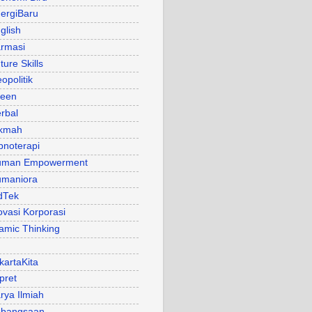
ergiBaru
glish
rmasi
ture Skills
opolitik
een
rbal
kmah
pnoterapi
uman Empowerment
maniora
dTek
ovasi Korporasi
lamic Thinking
kartaKita
pret
rya Ilmiah
bangsaan