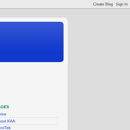
AGES
ome
out KAA
roTek