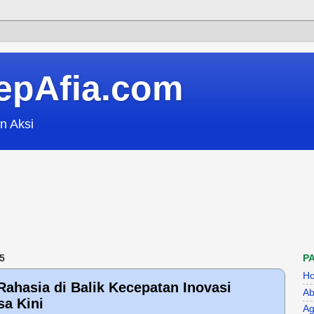
epAfia.com
n Aksi
5
P
H
Rahasia di Balik Kecepatan Inovasi
Ab
a Kini
Ag