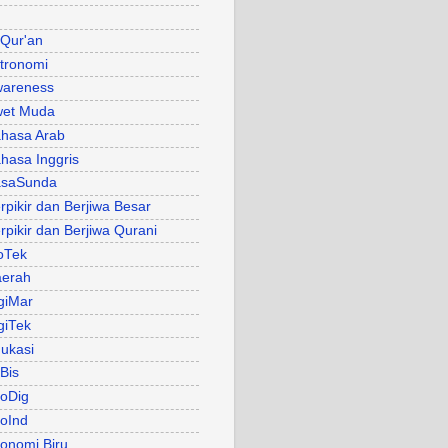
 Qur'an
tronomi
areness
et Muda
hasa Arab
hasa Inggris
asaSunda
rpikir dan Berjiwa Besar
rpikir dan Berjiwa Qurani
oTek
erah
giMar
giTek
ukasi
Bis
oDig
oInd
onomi Biru