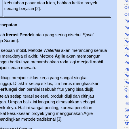
Nu
kebutuhan pasar atau klien, bahkan ketika proyek
O
sedang berjalan [2].
O
P
Kecepatan
Pa
lah
Iterasi Pendek
atau yang sering disebut
Sprint
Pe
ja Scrum).
Pe
Pe
sebuah mobil. Metode
Waterfall
akan merancang semua
Pe
 merakitnya di akhir. Metode
Agile
akan membangun
nggu berikutnya menambahkan roda lagi menjadi mobil
Pe
menjadi sedan mewah.
Pl
P
ibagi menjadi siklus kerja yang sangat singkat
Ps
ggu). Di akhir setiap siklus, tim harus menghasilkan
berfungsi
dan bernilai (sebuah fitur yang bisa diuji).
Qu
elah setiap iterasi selesai, produk diuji dan ditinjau
Re
an. Umpan balik ini langsung dimasukkan sebagai
Ri
ikutnya. Hal ini sangat penting, karena penelitian
Sa
gkat kesuksesan proyek yang menggunakan Agile
S
bandingkan metode tradisional [3].
S