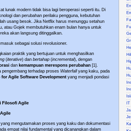
En
lunak modern tidak bisa lagi beroperasi seperti itu. Di
En
eknologi dan perubahan perilaku pengguna, kebutuhan
Fa
udah usang besok. Jika Netflix harus menunggu setahun
Fu
baru, atau Gojek membutuhkan enam bulan hanya untuk
eka akan langsung ditinggalkan.
Ge
Gr
masuk sebagai solusi revolusioner.
He
ngkaian praktik yang bertujuan untuk menghasilkan
Hi
ang
(
iterative
) dan
bertahap
(
incremental
), dengan
Hi
orasi
dan
kemampuan merespons perubahan
[1].
H
ra pengembang terhadap proses
Waterfall
yang kaku, pada
Hu
 for Agile Software Development
yang menjadi pondasi
In
In
Is
Filosofi Agile
IT
Ja
 Agile
Je
 yang mengutamakan proses yang kaku dan dokumentasi
Ka
pada empat nilai fundamental yang dicanangkan dalam
Ke