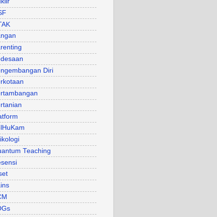
klir
SF
TAK
angan
renting
desaan
ngembangan Diri
rkotaan
rtambangan
rtanian
atform
olHuKam
ikologi
antum Teaching
sensi
set
ins
CM
DGs