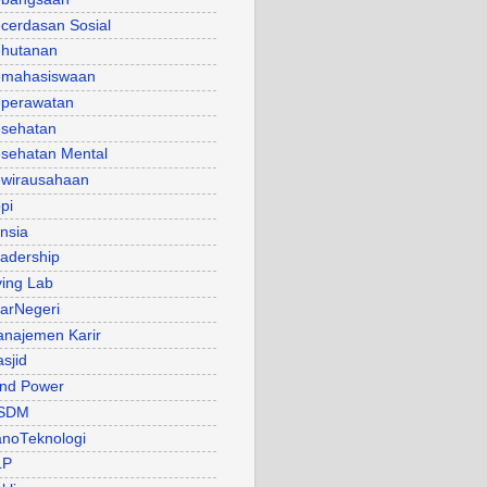
cerdasan Sosial
hutanan
mahasiswaan
perawatan
sehatan
sehatan Mental
wirausahaan
pi
nsia
adership
ving Lab
arNegeri
najemen Karir
sjid
nd Power
SDM
noTeknologi
LP