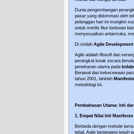
Dunia pengembangan perangkat 
pasar yang didominasi oleh t
pelanggan hari ini mungkin s
untuk merilis fitur tontonan 
menyesuaikan antarmuka, mer
Di sinilah
Agile Development
Agile adalah filosofi dan sera
perangkat lunak secara
berul
penekanan utama pada
kolab
Berawal dari kekecewaan pa
tahun 2001, lahirlah
Manifesto
metodologi ini.
Pembahasan Utama: Inti dari 
1. Empat Nilai Inti Manifesto
Berbeda dengan metode lama
tebal, Agile berpegang teguh 