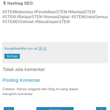
🔖
Hashtag SEO:
#STEMIndonesia #PendidikanSTEM #ManfaatSTEM
#STEM #BelajarSTEM #InovasiDigital #STEMUntukSemua
#STEMDiSekolah #MasaDepanSTEM
KangAtepAfia.com
at
16:11
Berbagi
Tidak ada komentar:
Posting Komentar
Catatan: Hanya anggota dari blog ini yang dapat
mengirim komentar.
‹
›