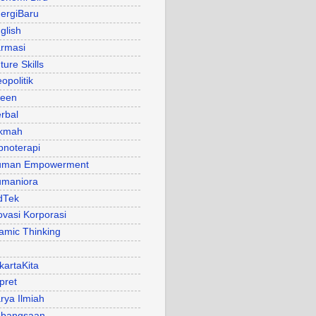
ergiBaru
glish
rmasi
ture Skills
opolitik
een
rbal
kmah
pnoterapi
uman Empowerment
maniora
dTek
ovasi Korporasi
lamic Thinking
kartaKita
pret
rya Ilmiah
bangsaan