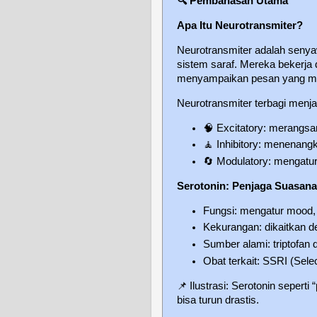
🔍
Pembahasan Utama
Apa Itu Neurotransmiter?
Neurotransmiter adalah senya
sistem saraf. Mereka bekerja 
menyampaikan pesan yang meng
Neurotransmiter terbagi menja
🧠
Excitatory: merangsan
🧘
Inhibitory: menenangk
🔄
Modulatory: mengatur a
Serotonin: Penjaga Suasana
Fungsi: mengatur mood, 
Kekurangan: dikaitkan d
Sumber alami: triptofan 
Obat terkait: SSRI (Sele
📌
Ilustrasi: Serotonin sepert
bisa turun drastis.