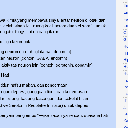
En
En
Fa
wa kimia yang membawa sinyal antar neuron di otak dan
di celah sinaptik—ruang kecil antara dua sel saraf—untuk
Fu
atur fungsi tubuh dan pikiran.
Ge
Gr
di tiga kelompok:
He
g neuron (contoh: glutamat, dopamin)
Hi
an neuron (contoh: GABA, endorfin)
Hi
ktivitas neuron lain (contoh: serotonin, dopamin)
H
Hu
 Hati
In
tidur, nafsu makan, dan pencernaan
In
engan depresi, gangguan tidur, dan kecemasan
Is
dari pisang, kacang-kacangan, dan cokelat hitam
IT
ctive Serotonin Reuptake Inhibitor) untuk depresi
Ja
Je
i “penyeimbang emosi”—jika kadarnya rendah, suasana hati
Ka
Ke