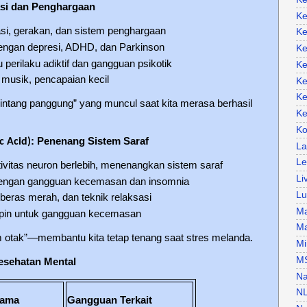
si dan Penghargaan
Ke
si, gerakan, dan sistem penghargaan
Ke
dengan depresi, ADHD, dan Parkinson
Ke
perilaku adiktif dan gangguan psikotik
Ke
 musik, pencapaian kecil
Ke
Ke
bintang panggung” yang muncul saat kita merasa berhasil
Ke
Ko
: Penenang Sistem Saraf
 Acid)
La
Le
vitas neuron berlebih, menenangkan sistem saraf
Li
dengan gangguan kecemasan dan insomnia
Lu
 beras merah, dan teknik relaksasi
Ma
zepin untuk gangguan kecemasan
Ma
em otak”—membantu kita tetap tenang saat stres melanda.
Mi
M
Kesehatan Mental
Na
N
tama
Gangguan Terkait