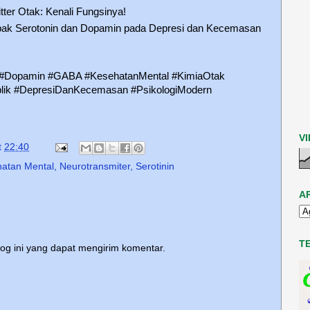
ter Otak: Kenali Fungsinya!
ak Serotonin dan Dopamin pada Depresi dan Kecemasan
in #Dopamin #GABA #KesehatanMental #KimiaOtak
blik #DepresiDanKecemasan #PsikologiModern
V
t
22:40
atan Mental
,
Neurotransmiter
,
Serotinin
A
T
log ini yang dapat mengirim komentar.