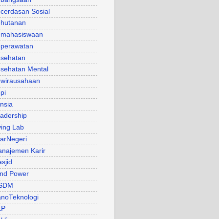
cerdasan Sosial
hutanan
mahasiswaan
perawatan
sehatan
sehatan Mental
wirausahaan
pi
nsia
adership
ving Lab
arNegeri
najemen Karir
sjid
nd Power
SDM
noTeknologi
LP