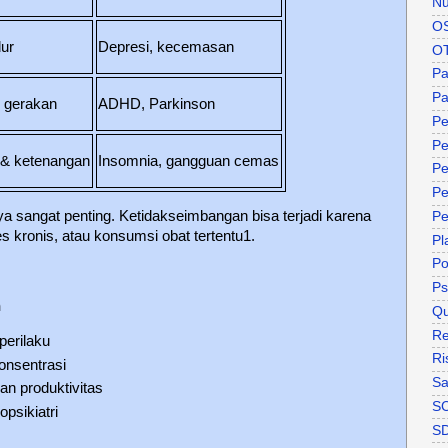
Nu
O
dur
Depresi, kecemasan
O
P
Pa
& gerakan
ADHD, Parkinson
Pe
Pe
 & ketenangan
Insomnia, gangguan cemas
Pe
Pe
a sangat penting. Ketidakseimbangan bisa terjadi karena
Pe
es kronis, atau konsumsi obat tertentu1.
Pl
P
Ps
n
Qu
Re
erilaku
Ri
onsentrasi
Sa
n produktivitas
S
psikiatri
S