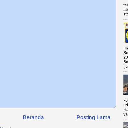
te
at
st
Hi
Se
20
Ba
ju
ko
ud
Ha
ya
Beranda
Posting Lama