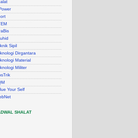
alat
Power
ort
TEM
raBis
uhid
knik Sipil
knologi Dirgantara
knologi Material
knologi Militer
psTrik
QM
lue Your Self
ebNet
ADWAL SHALAT