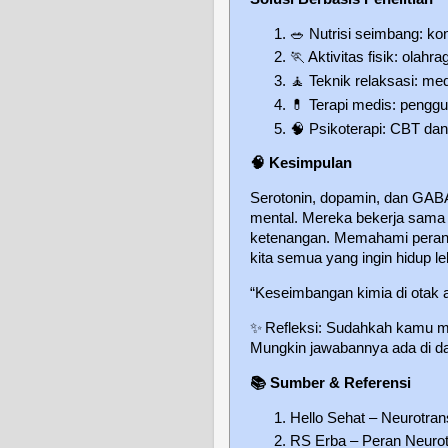
🥗
Nutrisi seimbang: ko
🏃
Aktivitas fisik: olah
🧘
Teknik relaksasi: m
💊
Terapi medis: penggu
🧠
Psikoterapi: CBT dan
🧠
Kesimpulan
Serotonin, dopamin, dan GABA
mental. Mereka bekerja sama
ketenangan. Memahami peran m
kita semua yang ingin hidup le
“Keseimbangan kimia di otak a
✨
Refleksi: Sudahkah kamu m
Mungkin jawabannya ada di d
📚
Sumber & Referensi
Hello Sehat – Neurotra
RS Erba – Peran Neurot