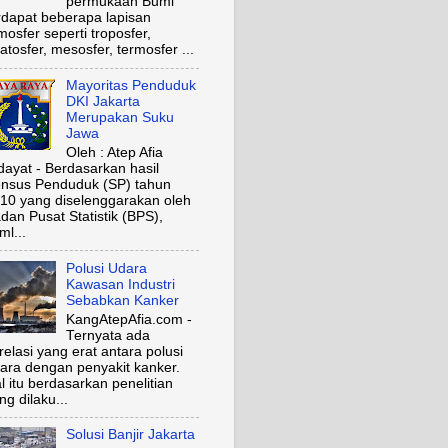
permukaan Bumi
rdapat beberapa lapisan
mosfer seperti troposfer,
ratosfer, mesosfer, termosfer ...
Mayoritas Penduduk
DKI Jakarta
Merupakan Suku
Jawa
Oleh : Atep Afia
dayat - Berdasarkan hasil
nsus Penduduk (SP) tahun
10 yang diselenggarakan oleh
dan Pusat Statistik (BPS),
ml...
Polusi Udara
Kawasan Industri
Sebabkan Kanker
KangAtepAfia.com -
Ternyata ada
relasi yang erat antara polusi
ara dengan penyakit kanker.
l itu berdasarkan penelitian
ng dilaku...
Solusi Banjir Jakarta