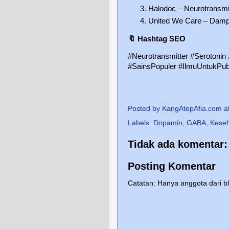
Halodoc – Neurotransmit
United We Care – Damp
🔖
Hashtag SEO
#Neurotransmitter #Seroton
#SainsPopuler #IlmuUntukPu
Posted by
KangAtepAfia.com
a
Labels:
Dopamin
,
GABA
,
Keseh
Tidak ada komentar:
Posting Komentar
Catatan: Hanya anggota dari b