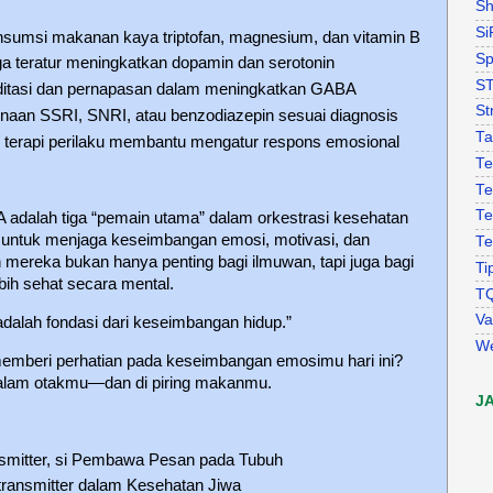
Sh
Si
nsumsi makanan kaya triptofan, magnesium, dan vitamin B
Sp
raga teratur meningkatkan dopamin dan serotonin
S
editasi dan pernapasan dalam meningkatkan GABA
St
naan SSRI, SNRI, atau benzodiazepin sesuai diagnosis
Ta
 terapi perilaku membantu mengatur respons emosional
Te
Te
Te
 adalah tiga “pemain utama” dalam orkestrasi kesehatan
 untuk menjaga keseimbangan emosi, motivasi, dan
Te
ereka bukan hanya penting bagi ilmuwan, tapi juga bagi
Ti
bih sehat secara mental.
T
Va
dalah fondasi dari keseimbangan hidup.”
W
emberi perhatian pada keseimbangan emosimu hari ini?
alam otakmu—dan di piring makanmu.
J
nsmitter, si Pembawa Pesan pada Tubuh
ransmitter dalam Kesehatan Jiwa