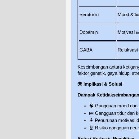
Serotonin
Mood & ti
Dopamin
Motivasi 
GABA
Relaksasi
Keseimbangan antara ketigany
faktor genetik, gaya hidup, str
🌍
Implikasi & Solusi
Dampak Ketidakseimbanga
🧠
Gangguan mood dan p
🛌
Gangguan tidur dan k
🧍
Penurunan motivasi da
🧬
Risiko gangguan neuro
Solusi Berbasis Penelitian