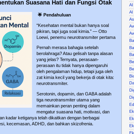
entukan Suasana Hati dan Fungsi Otak
AI
Al
🌟
Pendahuluan
As
“Kesehatan mental bukan hanya soal
Aw
pikiran, tapi juga soal kimia.” — Otto
Aw
Loewi, penemu neurotransmiter pertama
Ba
Pernah merasa bahagia setelah
Ba
berolahraga? Atau gelisah tanpa alasan
B
yang jelas? Ternyata, perasaan-
Be
perasaan itu tidak hanya dipengaruhi
Be
oleh pengalaman hidup, tetapi juga oleh
Bi
zat kimia kecil yang bekerja di otak kita:
Da
neurotransmiter.
Di
Serotonin, dopamin, dan GABA adalah
Di
tiga neurotransmiter utama yang
Ed
memainkan peran penting dalam
Ek
mengatur suasana hati, motivasi, dan
n kadar ketiganya telah dikaitkan dengan berbagai
Ek
esi, kecemasan, ADHD, dan bahkan skizofrenia.
Ek
Ek