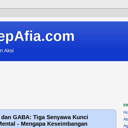
epAfia.com
n Aksi
P
H
, dan GABA: Tiga Senyawa Kunci
Ab
Mental - Mengapa Keseimbangan
Ag