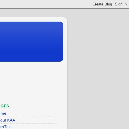
AGES
ome
out KAA
roTek