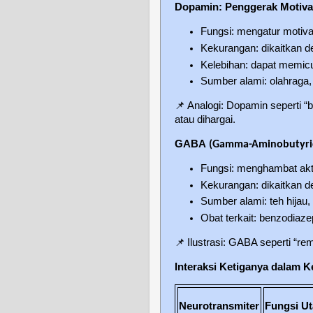
Dopamin: Penggerak Motiva
Fungsi: mengatur motiva
Kekurangan: dikaitkan 
Kelebihan: dapat memicu 
Sumber alami: olahraga,
📌
Analogi: Dopamin seperti “
atau dihargai.
GABA
(Gamma-Aminobutyric
Fungsi: menghambat akti
Kekurangan: dikaitkan 
Sumber alami: teh hijau,
Obat terkait: benzodia
📌
Ilustrasi: GABA seperti “r
Interaksi Ketiganya dalam 
Neurotransmiter
Fungsi U