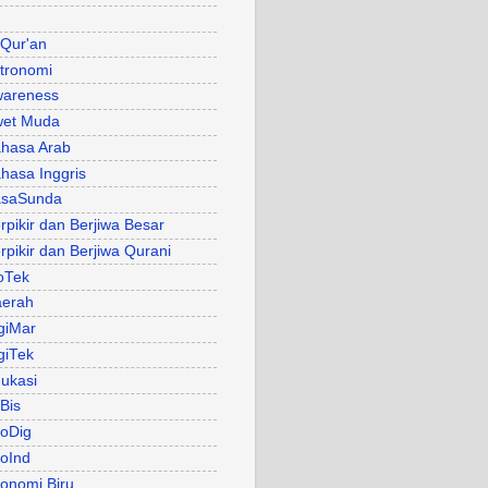
 Qur'an
tronomi
areness
et Muda
hasa Arab
hasa Inggris
asaSunda
rpikir dan Berjiwa Besar
rpikir dan Berjiwa Qurani
oTek
erah
giMar
giTek
ukasi
Bis
oDig
oInd
onomi Biru