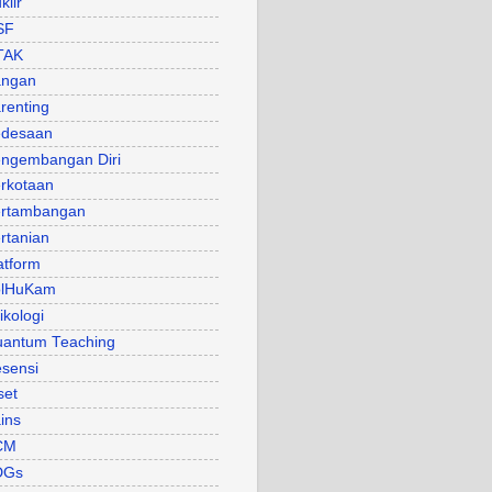
klir
SF
TAK
angan
renting
desaan
ngembangan Diri
rkotaan
rtambangan
rtanian
atform
olHuKam
ikologi
antum Teaching
sensi
set
ins
CM
DGs