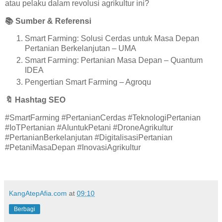
atau pelaku dalam revolusi agrikultur ini?
📚
Sumber & Referensi
Smart Farming: Solusi Cerdas untuk Masa Depan
Pertanian Berkelanjutan – UMA
Smart Farming: Pertanian Masa Depan – Quantum
IDEA
Pengertian Smart Farming – Agroqu
🔖
Hashtag SEO
#SmartFarming #PertanianCerdas #TeknologiPertanian
#IoTPertanian #AIuntukPetani #DroneAgrikultur
#PertanianBerkelanjutan #DigitalisasiPertanian
#PetaniMasaDepan #InovasiAgrikultur
KangAtepAfia.com
at
09:10
Berbagi