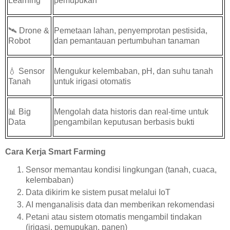
Learning
pemupukan
🛰️
Drone &
Pemetaan lahan, penyemprotan pestisida,
Robot
dan pemantauan pertumbuhan tanaman
💧
Sensor
Mengukur kelembaban, pH, dan suhu tanah
Tanah
untuk irigasi otomatis
📊
Big
Mengolah data historis dan real-time untuk
Data
pengambilan keputusan berbasis bukti
Cara Kerja Smart Farming
Sensor memantau kondisi lingkungan (tanah, cuaca,
kelembaban)
Data dikirim ke sistem pusat melalui IoT
AI menganalisis data dan memberikan rekomendasi
Petani atau sistem otomatis mengambil tindakan
(irigasi, pemupukan, panen)