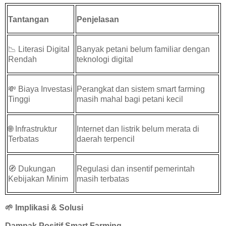
Tantangan
Penjelasan
📉
Literasi Digital
Banyak petani belum familiar dengan
Rendah
teknologi digital
💸
Biaya Investasi
Perangkat dan sistem smart farming
Tinggi
masih mahal bagi petani kecil
🌐
Infrastruktur
Internet dan listrik belum merata di
Terbatas
daerah terpencil
🧭
Dukungan
Regulasi dan insentif pemerintah
Kebijakan Minim
masih terbatas
🌱
Implikasi & Solusi
Dampak Positif Smart Farming