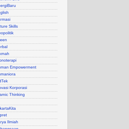
ergiBaru
glish
rmasi
ture Skills
opolitik
een
rbal
kmah
pnoterapi
uman Empowerment
maniora
dTek
ovasi Korporasi
lamic Thinking
kartaKita
pret
rya Ilmiah
bangsaan