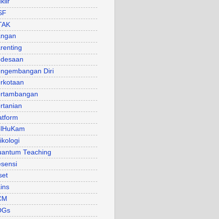
klir
SF
TAK
angan
renting
desaan
ngembangan Diri
rkotaan
rtambangan
rtanian
atform
olHuKam
ikologi
antum Teaching
sensi
set
ins
CM
DGs