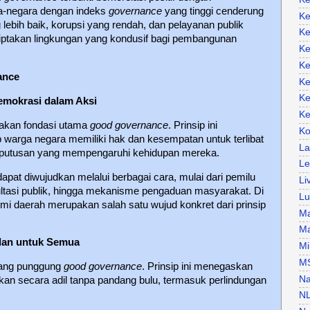
a-negara dengan indeks
governance
yang tinggi cenderung
Ke
g lebih baik, korupsi yang rendah, dan pelayanan publik
Ke
nciptakan lingkungan yang kondusif bagi pembangunan
Ke
Ke
ance
Ke
Ke
Demokrasi dalam Aksi
Ke
pakan fondasi utama
good governance
. Prinsip ini
Ko
arga negara memiliki hak dan kesempatan untuk terlibat
La
eputusan yang mempengaruhi kehidupan mereka.
Le
dapat diwujudkan melalui berbagai cara, mulai dari pemilu
Li
ltasi publik, hingga mekanisme pengaduan masyarakat. Di
Lu
mi daerah merupakan salah satu wujud konkret dari prinsip
Ma
Ma
lan untuk Semua
Mi
M
lang punggung
good governance
. Prinsip ini menegaskan
Na
an secara adil tanpa pandang bulu, termasuk perlindungan
N