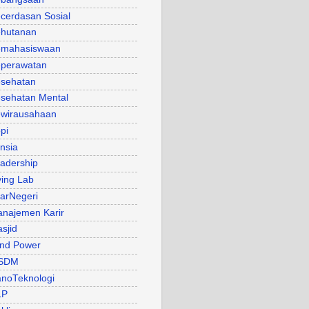
cerdasan Sosial
hutanan
mahasiswaan
perawatan
sehatan
sehatan Mental
wirausahaan
pi
nsia
adership
ving Lab
arNegeri
najemen Karir
sjid
nd Power
SDM
noTeknologi
LP