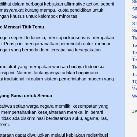
Sh
dilihat dalam berbagai kebijakan affirmative action, seperti
Si
 masyarakat kurang mampu, kuota pendidikan untuk
dungan khusus untuk kelompok minoritas.
Sp
S
: Mencari Titik Temu
St
ogen seperti Indonesia, mencapai konsensus merupakan
Ta
n. Prinsip ini mengamanatkan pemerintah untuk mencari
Te
ntingan yang berbeda demi tercapainya kesepakatan
Te
Te
ufakat yang merupakan warisan budaya Indonesia
Te
insip ini. Namun, tantangannya adalah bagaimana
Ti
ai tradisional ini dalam sistem pemerintahan modern yang
T
Va
 yang Sama untuk Semua
W
 bahwa setiap warga negara memiliki kesempatan yang
J
mempertahankan kesejahteraan mereka. Ini berarti
tidak ada diskriminasi berdasarkan suku, agama, ras,
nomi.
taraan dapat diwujudkan melalui kebijakan redistribusi