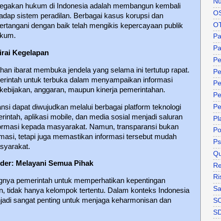
Nu
negakan hukum di Indonesia adalah membangun kembali
O
dap sistem peradilan. Berbagai kasus korupsi dan
O
ertangani dengan baik telah mengikis kepercayaan publik
ukum.
P
Pa
irai Kegelapan
Pe
an ibarat membuka jendela yang selama ini tertutup rapat.
Pe
erintah untuk terbuka dalam menyampaikan informasi
Pe
 kebijakan, anggaran, maupun kinerja pemerintahan.
Pe
aransi dapat diwujudkan melalui berbagai platform teknologi
Pe
rintah, aplikasi mobile, dan media sosial menjadi saluran
Pl
formasi kepada masyarakat. Namun, transparansi bukan
P
masi, tetapi juga memastikan informasi tersebut mudah
Ps
syarakat.
Qu
lder: Melayani Semua Pihak
Re
Ri
ngnya pemerintah untuk memperhatikan kepentingan
Sa
, tidak hanya kelompok tertentu. Dalam konteks Indonesia
menjadi sangat penting untuk menjaga keharmonisan dan
S
S