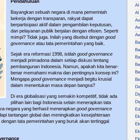
Pendahuluan
AI
Bayangkan sebuah negara di mana pemerintah
Al
bekerja dengan transparan, rakyat dapat
As
berpartisipasi aktif dalam pengambilan keputusan,
Aw
dan pelayanan publik berjalan dengan efisien. Seperti
Aw
mimpi? Tidak juga. Inilah yang disebut dengan
good
Ba
governance
atau tata pemerintahan yang baik.
Ba
Sejak era reformasi 1998, istilah
good governance
B
menjadi primadona dalam setiap diskusi tentang
Be
pembangunan Indonesia. Namun, apakah kita benar-
Be
benar memahami makna dan pentingnya konsep ini?
Mengapa
good governance
menjadi begitu krusial
Bi
dalam menentukan masa depan bangsa?
Da
Di
Di era globalisasi yang semakin kompetitif, tidak ada
Di
pilihan lain bagi Indonesia selain menerapkan tata
ara-negara yang berhasil menerapkan
good governance
Ed
api tantangan global dan meningkatkan kesejahteraan
Ek
 dengan tata pemerintahan yang buruk akan tertinggal
Ek
Ek
vernance
Ek