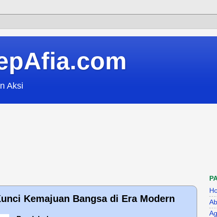
epAfia.com
n Aksi
P
H
unci Kemajuan Bangsa di Era Modern
Ab
Ag