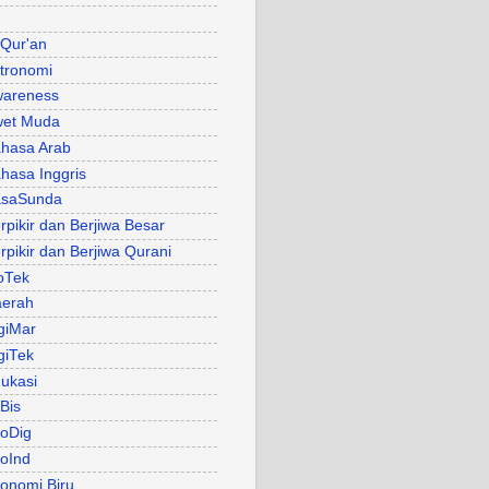
 Qur'an
tronomi
areness
et Muda
hasa Arab
hasa Inggris
asaSunda
rpikir dan Berjiwa Besar
rpikir dan Berjiwa Qurani
oTek
erah
giMar
giTek
ukasi
Bis
oDig
oInd
onomi Biru