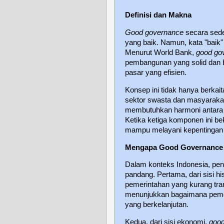
Definisi dan Makna
Good governance
secara sede
yang baik. Namun, kata "baik"
Menurut World Bank,
good go
pembangunan yang solid dan b
pasar yang efisien.
Konsep ini tidak hanya berkai
sektor swasta dan masyarakat 
membutuhkan harmoni antara 
Ketika ketiga komponen ini bek
mampu melayani kepentingan p
Mengapa Good Governance 
Dalam konteks Indonesia, pe
pandang. Pertama, dari sisi hi
pemerintahan yang kurang tran
menunjukkan bagaimana peme
yang berkelanjutan.
Kedua, dari sisi ekonomi,
goo