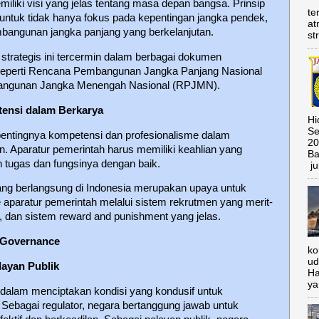
liki visi yang jelas tentang masa depan bangsa. Prinsip
te
untuk tidak hanya fokus pada kepentingan jangka pendek,
at
bangunan jangka panjang yang berkelanjutan.
st
 strategis ini tercermin dalam berbagai dokumen
eperti Rencana Pembangunan Jangka Panjang Nasional
ngunan Jangka Menengah Nasional (RPJMN).
tensi dalam Berkarya
Hi
Se
pentingnya kompetensi dan profesionalisme dalam
20
. Aparatur pemerintah harus memiliki keahlian yang
Ba
tugas dan fungsinya dengan baik.
ju
ang berlangsung di Indonesia merupakan upaya untuk
 aparatur pemerintah melalui sistem rekrutmen yang merit-
n, dan sistem reward and punishment yang jelas.
 Governance
ko
ud
layan Publik
Ha
ya
 dalam menciptakan kondisi yang kondusif untuk
. Sebagai regulator, negara bertanggung jawab untuk