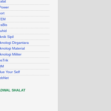
alat
Power
ort
TEM
raBis
uhid
knik Sipil
knologi Dirgantara
knologi Material
knologi Militer
psTrik
QM
lue Your Self
ebNet
ADWAL SHALAT