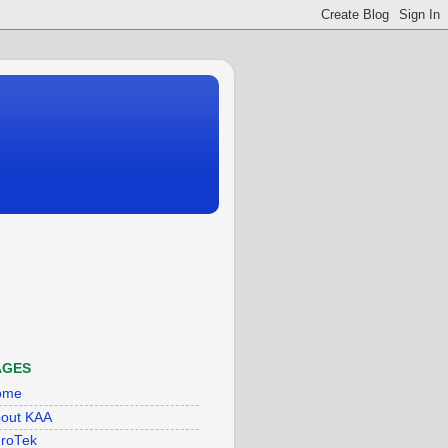
AGES
ome
out KAA
roTek