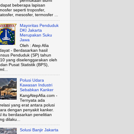
permukaan Bumi
rdapat beberapa lapisan
mosfer seperti troposfer,
ratosfer, mesosfer, termosfer ...
Mayoritas Penduduk
DKI Jakarta
Merupakan Suku
Jawa
Oleh : Atep Afia
dayat - Berdasarkan hasil
nsus Penduduk (SP) tahun
10 yang diselenggarakan oleh
dan Pusat Statistik (BPS),
ml...
Polusi Udara
Kawasan Industri
Sebabkan Kanker
KangAtepAfia.com -
Ternyata ada
relasi yang erat antara polusi
ara dengan penyakit kanker.
l itu berdasarkan penelitian
ng dilaku...
Solusi Banjir Jakarta