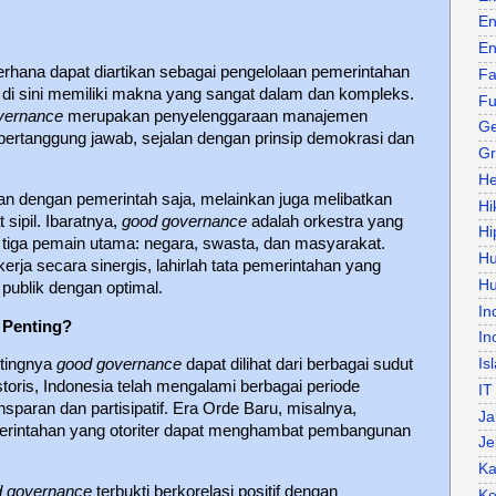
En
En
rhana dapat diartikan sebagai pengelolaan pemerintahan
Fa
 di sini memiliki makna yang sangat dalam dan kompleks.
Fu
vernance
merupakan penyelenggaraan manajemen
Ge
ertanggung jawab, sejalan dengan prinsip demokrasi dan
Gr
He
tan dengan pemerintah saja, melainkan juga melibatkan
Hi
sipil. Ibaratnya,
good governance
adalah orkestra yang
Hi
tiga pemain utama: negara, swasta, dan masyarakat.
H
erja secara sinergis, lahirlah tata pemerintahan yang
Hu
ublik dengan optimal.
In
Penting?
In
Is
ntingnya
good governance
dapat dilihat dari berbagai sudut
storis, Indonesia telah mengalami berbagai periode
IT
sparan dan partisipatif. Era Orde Baru, misalnya,
Ja
rintahan yang otoriter dapat menghambat pembangunan
Je
Ka
d governance
terbukti berkorelasi positif dengan
Ke