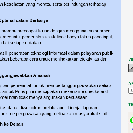
an kesehatan yang merata, serta perlindungan terhadap
: Optimal dalam Berkarya
us mampu mencapai tujuan dengan menggunakan sumber
ni menuntut pemerintah untuk tidak hanya fokus pada input,
 dari setiap kebijakan.
asil, penerapan teknologi informasi dalam pelayanan publik,
pakan beberapa cara untuk meningkatkan efektivitas dan
V
anggungjawabkan Amanah
A
ajiban pemerintah untuk mempertanggungjawabkan setiap
diambil. Prinsip ini menciptakan mekanisme checks and
merintah tidak menyalahgunakan kekuasaan.
T
itas dapat diwujudkan melalui audit kinerja, laporan
anisme pengawasan yang melibatkan masyarakat sipil.
auh ke Depan