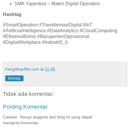
SMK Yapenkos – Materi Digital Operation
Hashtag
#SmartOperation #TransformasiDigital #IoT
#ArtificialIntelligence #DataAnalytics #CloudComputing
#EfisiensiBisnis #ManajemenOperasional
#DigitalWorkplace #Industri5_0
KangAtepAfia.com
at
11:05
Berbagi
Tidak ada komentar:
Posting Komentar
Catatan: Hanya anggota dari blog ini yang dapat
mengirim komentar.