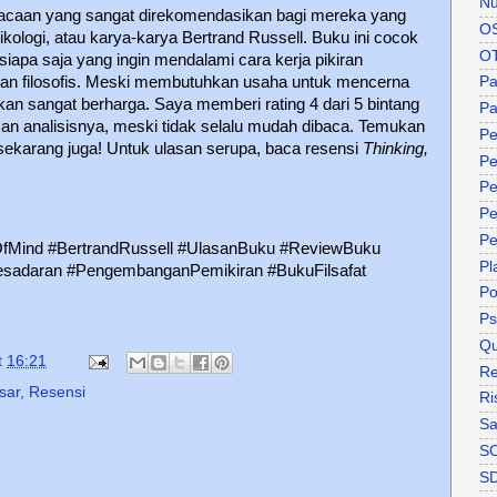
Nu
acaan yang sangat direkomendasikan bagi mereka yang
O
 psikologi, atau karya-karya Bertrand Russell. Buku ini cocok
O
 siapa saja yang ingin mendalami cara kerja pikiran
s dan filosofis. Meski membutuhkan usaha untuk mencerna
P
an sangat berharga. Saya memberi rating 4 dari 5 bintang
Pa
man analisisnya, meski tidak selalu mudah dibaca. Temukan
Pe
i sekarang juga! Untuk ulasan serupa, baca resensi
Thinking,
Pe
Pe
Pe
Pe
fMind #BertrandRussell #UlasanBuku #ReviewBuku
Pl
#Kesadaran #PengembanganPemikiran #BukuFilsafat
P
Ps
Qu
t
16:21
Re
sar
,
Resensi
Ri
Sa
S
S