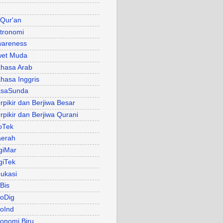
 Qur'an
tronomi
areness
et Muda
hasa Arab
hasa Inggris
asaSunda
rpikir dan Berjiwa Besar
rpikir dan Berjiwa Qurani
oTek
erah
giMar
giTek
ukasi
Bis
oDig
oInd
onomi Biru