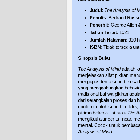
Judul
:
The Analysis of 
Penulis
: Bertrand Russe
Penerbit
: George Allen &
Tahun Terbit
: 1921
Jumlah Halaman
: 310 
ISBN
: Tidak tersedia u
Sinopsis Buku
The Analysis of Mind
adalah k
menjelaskan sifat pikiran manus
mengupas tema seperti kesada
yang menggabungkan behavior
tradisional bahwa pikiran adal
dari serangkaian proses dan 
contoh-contoh seperti refleks
pikiran bekerja. Isi buku
The A
mengikuti alur cerita linear,
mental. Cocok untuk pembaca
Analysis of Mind
.