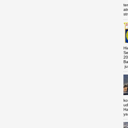
te
at
st
Hi
Se
20
Ba
ju
ko
ud
Ha
ya