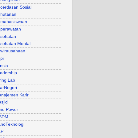
cerdasan Sosial
hutanan
mahasiswaan
perawatan
sehatan
sehatan Mental
wirausahaan
pi
nsia
adership
ving Lab
arNegeri
najemen Karir
sjid
nd Power
SDM
noTeknologi
LP