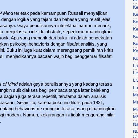
Ke
of Mind
terletak pada kemampuan Russell menyajikan
Ke
 dengan logika yang tajam dan bahasa yang relatif jelas
Ke
anya. Gaya penulisannya intelektual namun menarik,
Ke
u menjelaskan ide-ide abstrak, seperti membandingkan
Ke
sorik. Apa yang menarik dari buku ini adalah pendekatan
Ke
kan psikologi behavioris dengan filsafat analitis, yang
i. Buku ini juga kuat dalam merangsang pemikiran kritis
Ke
si, menjadikannya bacaan wajib bagi penggemar filsafat
Ko
La
Le
Li
s of Mind
adalah gaya penulisannya yang kadang terasa
Lu
gkin sulit diakses bagi pembaca tanpa latar belakang
Ma
pa bagian juga terasa repetitif, terutama dalam analisis
Ma
asaan. Selain itu, karena buku ini ditulis pada 1921,
tentang behaviorisme mungkin terasa usang dibandingkan
Mi
i modern. Namun, kekurangan ini tidak mengurangi nilai
M
.
Na
N