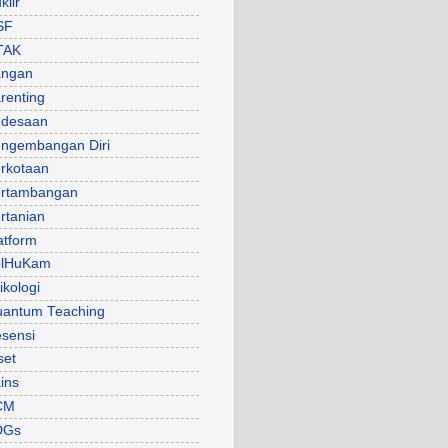
klir
SF
TAK
angan
renting
desaan
ngembangan Diri
rkotaan
rtambangan
rtanian
atform
olHuKam
ikologi
antum Teaching
sensi
set
ins
CM
DGs