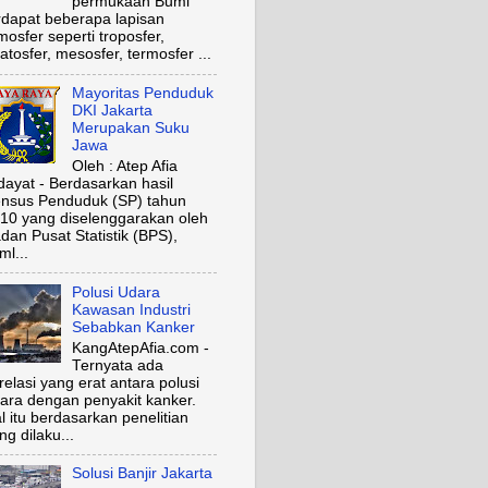
permukaan Bumi
rdapat beberapa lapisan
mosfer seperti troposfer,
ratosfer, mesosfer, termosfer ...
Mayoritas Penduduk
DKI Jakarta
Merupakan Suku
Jawa
Oleh : Atep Afia
dayat - Berdasarkan hasil
nsus Penduduk (SP) tahun
10 yang diselenggarakan oleh
dan Pusat Statistik (BPS),
ml...
Polusi Udara
Kawasan Industri
Sebabkan Kanker
KangAtepAfia.com -
Ternyata ada
relasi yang erat antara polusi
ara dengan penyakit kanker.
l itu berdasarkan penelitian
ng dilaku...
Solusi Banjir Jakarta