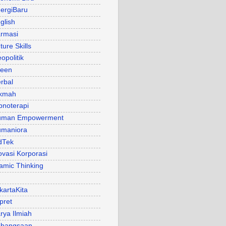
ergiBaru
glish
rmasi
ture Skills
opolitik
een
rbal
kmah
pnoterapi
uman Empowerment
maniora
dTek
ovasi Korporasi
lamic Thinking
kartaKita
pret
rya Ilmiah
bangsaan