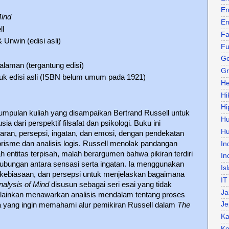
En
Mind
En
ll
Fa
 Unwin (edisi asli)
Fu
Ge
halaman (tergantung edisi)
Gr
ntuk edisi asli (ISBN belum umum pada 1921)
He
Hi
Hi
umpulan kuliah yang disampaikan Bertrand Russell untuk
H
ia dari perspektif filsafat dan psikologi. Buku ini
Hu
ran, persepsi, ingatan, dan emosi, dengan pendekatan
isme dan analisis logis. Russell menolak pandangan
In
ah entitas terpisah, malah berargumen bahwa pikiran terdiri
In
hubungan antara sensasi serta ingatan. Ia menggunakan
Is
, kebiasaan, dan persepsi untuk menjelaskan bagaimana
IT
nalysis of Mind
disusun sebagai seri esai yang tidak
Ja
 melainkan menawarkan analisis mendalam tentang proses
Je
 yang ingin memahami alur pemikiran Russell dalam
The
Ka
Ke