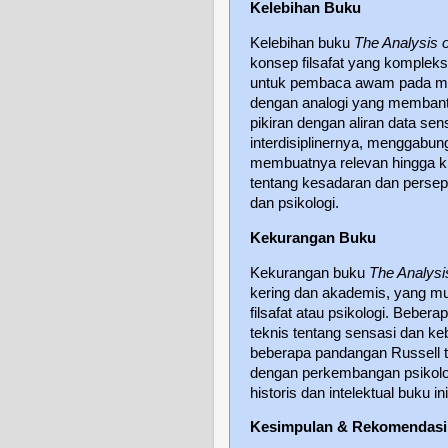
Kelebihan Buku
Kelebihan buku
The Analysis 
konsep filsafat yang kompleks
untuk pembaca awam pada mas
dengan analogi yang membant
pikiran dengan aliran data sen
interdisiplinernya, menggabung
membuatnya relevan hingga kin
tentang kesadaran dan persep
dan psikologi.
Kekurangan Buku
Kekurangan buku
The Analysi
kering dan akademis, yang mun
filsafat atau psikologi. Bebera
teknis tentang sensasi dan kebi
beberapa pandangan Russell 
dengan perkembangan psikolog
historis dan intelektual buku ini
Kesimpulan & Rekomendasi