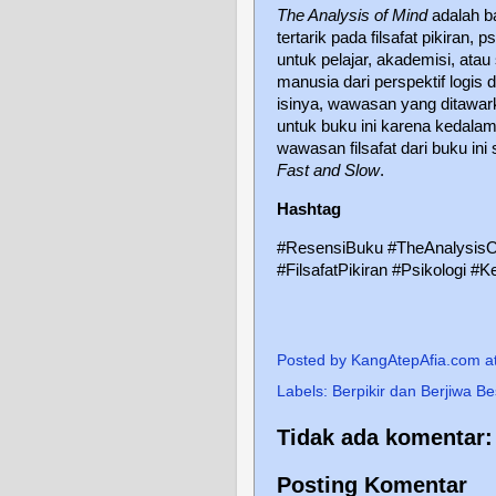
The Analysis of Mind
adalah b
tertarik pada filsafat pikiran,
untuk pelajar, akademisi, atau
manusia dari perspektif logi
isinya, wawasan yang ditawark
untuk buku ini karena kedala
wawasan filsafat dari buku in
Fast and Slow
.
Hashtag
#ResensiBuku #TheAnalysisO
#FilsafatPikiran #Psikologi 
Posted by
KangAtepAfia.com
a
Labels:
Berpikir dan Berjiwa Be
Tidak ada komentar:
Posting Komentar