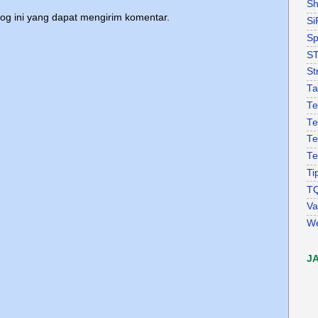
Sh
log ini yang dapat mengirim komentar.
Si
Sp
S
St
Ta
Te
Te
Te
Te
Ti
T
Va
W
J