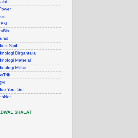
alat
Power
ort
TEM
raBis
uhid
knik Sipil
knologi Dirgantara
knologi Material
knologi Militer
psTrik
QM
lue Your Self
ebNet
ADWAL SHALAT