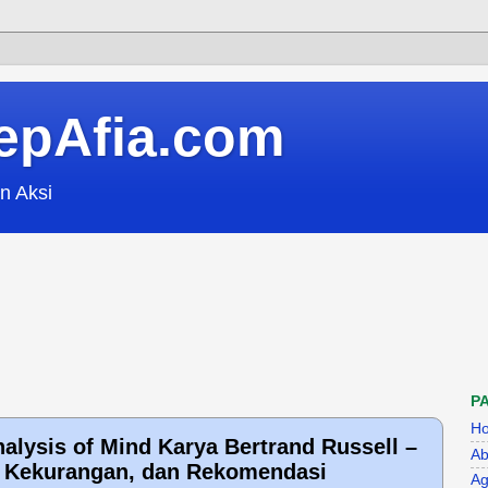
epAfia.com
n Aksi
P
H
alysis of Mind Karya Bertrand Russell –
Ab
, Kekurangan, dan Rekomendasi
Ag