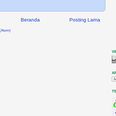
Beranda
Posting Lama
(Atom)
V
A
T