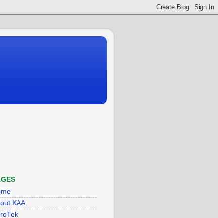
AGES
ome
out KAA
roTek