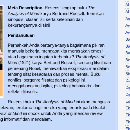
AI
Meta Description
: Resensi lengkap buku
The
Al
Analysis of Mind
karya Bertrand Russell. Temukan
As
sinopsis, ulasan isi, serta kelebihan dan
kekurangannya di sini!
Aw
Aw
Pendahuluan
Ba
Pernahkah Anda bertanya-tanya bagaimana pikiran
Ba
manusia bekerja, mengapa kita merasakan emosi,
B
atau bagaimana ingatan terbentuk?
The Analysis of
Be
Mind
(1921) karya Bertrand Russell, seorang filsuf dan
Be
pemenang Nobel, menawarkan eksplorasi mendalam
Bi
tentang sifat kesadaran dan proses mental. Buku
nonfiksi bergenre filsafat dan psikologi ini
Da
menggabungkan logika, psikologi behavioris, dan
Di
refleksi filosofis.
Di
Ed
Resensi buku
The Analysis of Mind
ini akan mengulas
levan, terutama bagi mereka yang tertarik pada filsafat
Ek
ysis of Mind
ini cocok untuk Anda yang mencari review
Ek
g informatif dan mendalam.
Ek
Ek