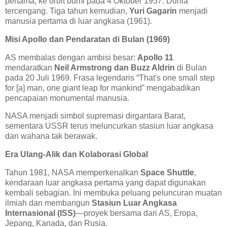
pertama, ke orbit bumi pada 4 Oktober 1957. Dunia
tercengang. Tiga tahun kemudian,
Yuri Gagarin
menjadi
manusia pertama di luar angkasa (1961).
Misi Apollo dan Pendaratan di Bulan (1969)
AS membalas dengan ambisi besar:
Apollo 11
mendaratkan
Neil Armstrong dan Buzz Aldrin
di Bulan
pada 20 Juli 1969. Frasa legendaris “That's one small step
for [a] man, one giant leap for mankind” mengabadikan
pencapaian monumental manusia.
NASA menjadi simbol supremasi dirgantara Barat,
sementara USSR terus meluncurkan stasiun luar angkasa
dan wahana tak berawak.
Era Ulang-Alik dan Kolaborasi Global
Tahun 1981, NASA memperkenalkan
Space Shuttle
,
kendaraan luar angkasa pertama yang dapat digunakan
kembali sebagian. Ini membuka peluang peluncuran muatan
ilmiah dan membangun
Stasiun Luar Angkasa
Internasional (ISS)
—proyek bersama dari AS, Eropa,
Jepang, Kanada, dan Rusia.