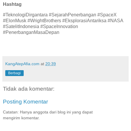
Hashtag
#TeknologiDirgantara #SejarahPenerbangan #SpaceX
#ElonMusk #WrightBrothers #EksplorasiAntariksa #NASA
#SatelitIndonesia #SpaceInnovation
#PenerbanganMasaDepan
KangAtepAfia.com
at
20:39
Berbagi
Tidak ada komentar:
Posting Komentar
Catatan: Hanya anggota dari blog ini yang dapat
mengirim komentar.