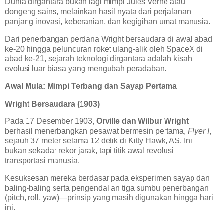
Dunia dirgantara bukan lagi mimpi Jules Verne atau
dongeng sains, melainkan hasil nyata dari perjalanan
panjang inovasi, keberanian, dan kegigihan umat manusia.
Dari penerbangan perdana Wright bersaudara di awal abad
ke-20 hingga peluncuran roket ulang-alik oleh SpaceX di
abad ke-21, sejarah teknologi dirgantara adalah kisah
evolusi luar biasa yang mengubah peradaban.
Awal Mula: Mimpi Terbang dan Sayap Pertama
Wright Bersaudara (1903)
Pada 17 Desember 1903,
Orville dan Wilbur Wright
berhasil menerbangkan pesawat bermesin pertama,
Flyer I
,
sejauh 37 meter selama 12 detik di Kitty Hawk, AS. Ini
bukan sekadar rekor jarak, tapi titik awal revolusi
transportasi manusia.
Kesuksesan mereka berdasar pada eksperimen sayap dan
baling-baling serta pengendalian tiga sumbu penerbangan
(pitch, roll, yaw)—prinsip yang masih digunakan hingga hari
ini.