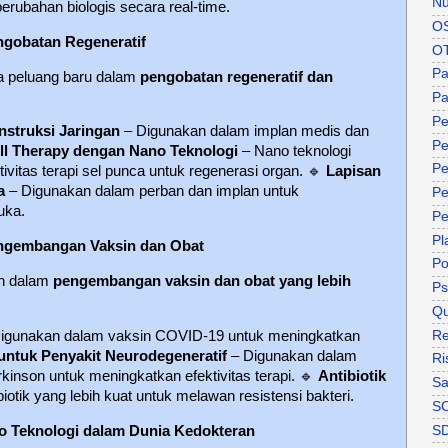
Nu
rubahan biologis secara real-time.
O
ngobatan Regeneratif
O
P
a peluang baru dalam
pengobatan regeneratif dan
Pa
Pe
nstruksi Jaringan
– Digunakan dalam implan medis dan
Pe
ll Therapy dengan Nano Teknologi
– Nano teknologi
Pe
itas terapi sel punca untuk regenerasi organ.
🔹
Lapisan
a
– Digunakan dalam perban dan implan untuk
Pe
uka.
Pe
Pl
engembangan Vaksin dan Obat
P
an dalam
pengembangan vaksin dan obat yang lebih
Ps
Qu
Re
igunakan dalam vaksin COVID-19 untuk meningkatkan
untuk Penyakit Neurodegeneratif
– Digunakan dalam
Ri
inson untuk meningkatkan efektivitas terapi.
🔹
Antibiotik
Sa
tik yang lebih kuat untuk melawan resistensi bakteri.
S
S
 Teknologi dalam Dunia Kedokteran