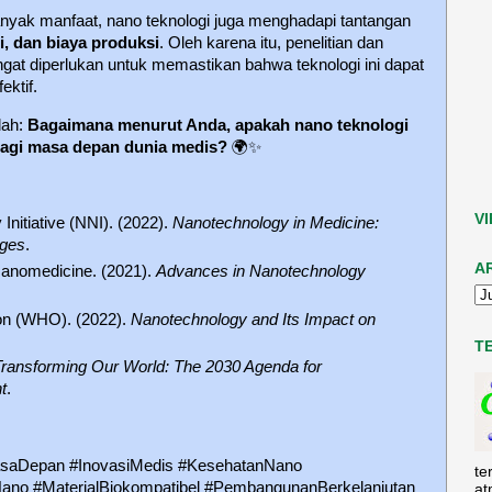
yak manfaat, nano teknologi juga menghadapi tantangan
, dan biaya produksi
. Oleh karena itu, penelitian dan
gat diperlukan untuk memastikan bahwa teknologi ini dapat
ktif.
lah:
Bagaimana menurut Anda, apakah nano teknologi
bagi masa depan dunia medis?
🌍✨
V
Initiative (NNI). (2022).
Nanotechnology in Medicine:
nges
.
A
 Nanomedicine. (2021).
Advances in Nanotechnology
ion (WHO). (2022).
Nanotechnology and Its Impact on
T
Transforming Our World: The 2030 Agenda for
t
.
asaDepan #InovasiMedis #KesehatanNano
te
ano #MaterialBiokompatibel #PembangunanBerkelanjutan
at