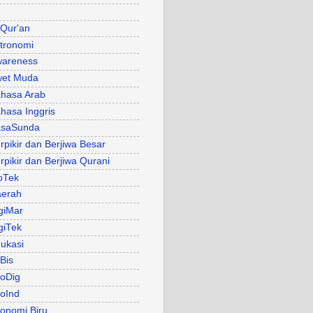
 Qur'an
tronomi
areness
et Muda
hasa Arab
hasa Inggris
asaSunda
rpikir dan Berjiwa Besar
rpikir dan Berjiwa Qurani
oTek
erah
giMar
giTek
ukasi
Bis
oDig
oInd
onomi Biru