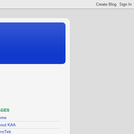
AGES
ome
out KAA
roTek