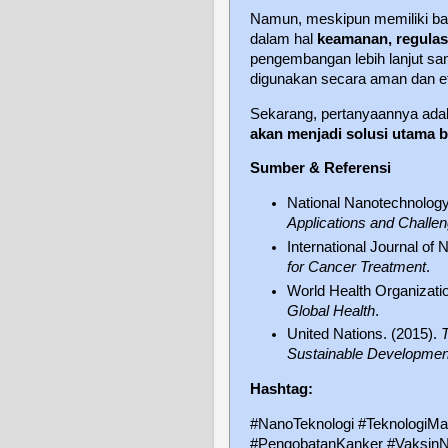
Namun, meskipun memiliki ban
dalam hal
keamanan, regulasi
pengembangan lebih lanjut san
digunakan secara aman dan efe
Sekarang, pertanyaannya ada
akan menjadi solusi utama 
Sumber & Referensi
National Nanotechnology 
Applications and Challe
International Journal of
for Cancer Treatment
.
World Health Organizat
Global Health
.
United Nations. (2015).
Sustainable Developmen
Hashtag:
#NanoTeknologi #TeknologiM
#PengobatanKanker #VaksinN