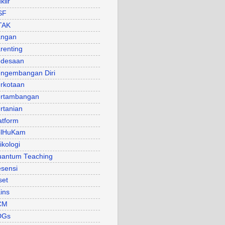
klir
SF
TAK
angan
renting
desaan
ngembangan Diri
rkotaan
rtambangan
rtanian
atform
olHuKam
ikologi
antum Teaching
sensi
set
ins
CM
DGs