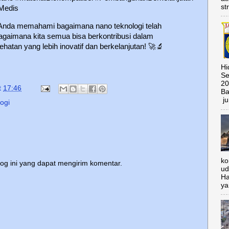
st
Medis
 Anda memahami bagaimana nano teknologi telah
agaimana kita semua bisa berkontribusi dalam
atan yang lebih inovatif dan berkelanjutan!
🚀🔬
Hi
Se
20
t
17:46
Ba
ju
ogi
ko
log ini yang dapat mengirim komentar.
ud
Ha
ya