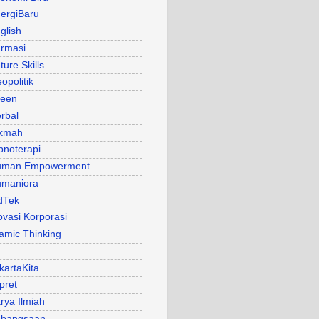
ergiBaru
glish
rmasi
ture Skills
opolitik
een
rbal
kmah
pnoterapi
uman Empowerment
maniora
dTek
ovasi Korporasi
lamic Thinking
kartaKita
pret
rya Ilmiah
bangsaan