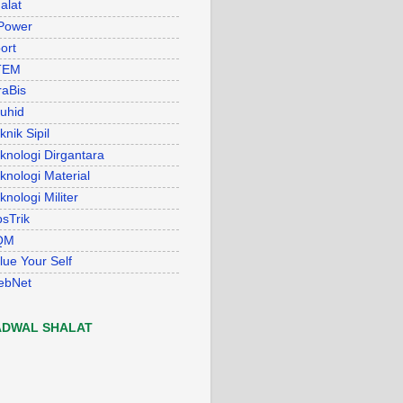
alat
Power
ort
TEM
raBis
uhid
knik Sipil
knologi Dirgantara
knologi Material
knologi Militer
psTrik
QM
lue Your Self
ebNet
ADWAL SHALAT