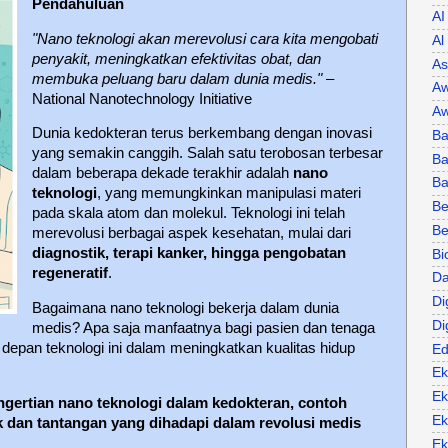
Pendahuluan
AI
"Nano teknologi akan merevolusi cara kita mengobati
Al
penyakit, meningkatkan efektivitas obat, dan
As
membuka peluang baru dalam dunia medis."
–
Aw
National Nanotechnology Initiative
Aw
Dunia kedokteran terus berkembang dengan inovasi
Ba
yang semakin canggih. Salah satu terobosan terbesar
Ba
dalam beberapa dekade terakhir adalah
nano
B
teknologi
, yang memungkinkan manipulasi materi
Be
pada skala atom dan molekul. Teknologi ini telah
Be
merevolusi berbagai aspek kesehatan, mulai dari
diagnostik, terapi kanker, hingga pengobatan
Bi
regeneratif
.
Da
Di
Bagaimana nano teknologi bekerja dalam dunia
Di
medis? Apa saja manfaatnya bagi pasien dan tenaga
pan teknologi ini dalam meningkatkan kualitas hidup
Ed
Ek
Ek
ngertian nano teknologi dalam kedokteran, contoh
Ek
 dan tantangan yang dihadapi dalam revolusi medis
Ek