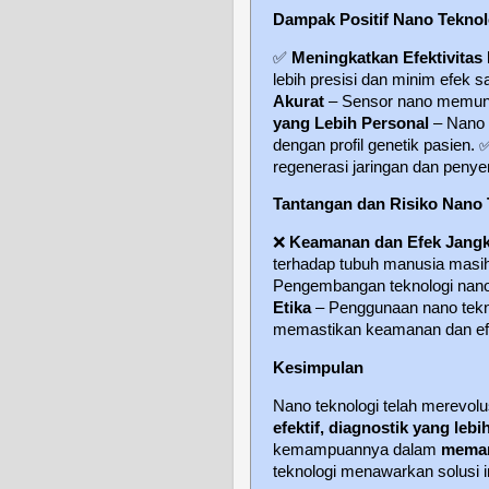
Dampak Positif Nano Teknol
✅
Meningkatkan Efektivitas
lebih presisi dan minim efek 
Akurat
– Sensor nano memungk
yang Lebih Personal
– Nano 
dengan profil genetik pasien.
regenerasi jaringan dan penye
Tantangan dan Risiko Nano 
❌
Keamanan dan Efek Jangk
terhadap tubuh manusia masih pe
Pengembangan teknologi nano
Etika
– Penggunaan nano tekn
memastikan keamanan dan efe
Kesimpulan
Nano teknologi telah merevol
efektif, diagnostik yang lebi
kemampuannya dalam
meman
teknologi menawarkan solusi i