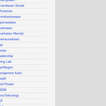
cerdasan Sosial
hutanan
mahasiswaan
perawatan
sehatan
sehatan Mental
wirausahaan
pi
nsia
adership
ving Lab
arNegeri
najemen Karir
sjid
nd Power
SDM
noTeknologi
LP