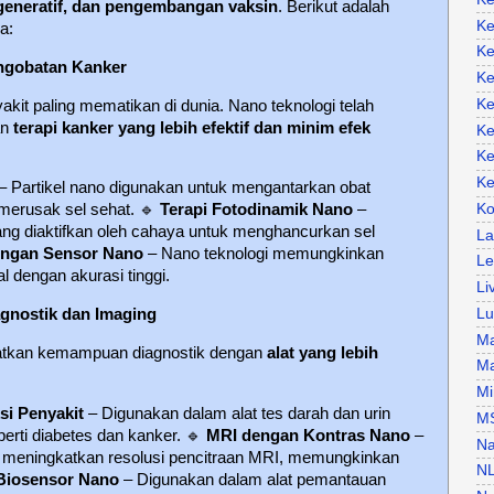
regeneratif, dan pengembangan vaksin
. Berikut adalah
Ke
a:
Ke
engobatan Kanker
Ke
Ke
akit paling mematikan di dunia. Nano teknologi telah
an
terapi kanker yang lebih efektif dan minim efek
Ke
Ke
Ke
– Partikel nano digunakan untuk mengantarkan obat
Ko
 merusak sel sehat.
🔹
Terapi Fotodinamik Nano
–
ng diaktifkan oleh cahaya untuk menghancurkan sel
La
engan Sensor Nano
– Nano teknologi memungkinkan
Le
l dengan akurasi tinggi.
Li
Lu
agnostik dan Imaging
Ma
katkan kemampuan diagnostik dengan
alat yang lebih
Ma
Mi
si Penyakit
– Digunakan dalam alat tes darah dan urin
M
erti diabetes dan kanker.
🔹
MRI dengan Kontras Nano
–
Na
k meningkatkan resolusi pencitraan MRI, memungkinkan
N
Biosensor Nano
– Digunakan dalam alat pemantauan