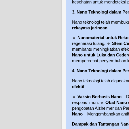
kesehatan untuk mendeteksi pe
3. Nano Teknologi dalam Pe
Nano teknologi telah membuk
rekayasa jaringan
.
🔹
Nanomaterial untuk Reko
regenerasi tulang.
🔹
Stem Ce
membantu meningkatkan efektiv
Nano untuk Luka dan Ceder
mempercepat penyembuhan l
4. Nano Teknologi dalam P
Nano teknologi telah digunak
efektif
.
🔹
Vaksin Berbasis Nano
– D
respons imun.
🔹
Obat Nano 
pengobatan Alzheimer dan Park
Nano
– Mengembangkan antibio
Dampak dan Tantangan Nano