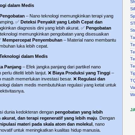
Sh
ogi dalam Medis
Si
 Pengobatan
– Nano teknologi memungkinkan terapi yang
Sp
samping.
✅
Deteksi Penyakit yang Lebih Cepat dan
S
inkan diagnosis dini yang lebih akurat.
✅
Pengobatan
St
teknologi memungkinkan pengobatan yang disesuaikan
Ta
✅
Mempercepat Penyembuhan
– Material nano membantu
Te
mbuhan luka lebih cepat.
Te
Teknologi dalam Medis
Te
Te
a Panjang
– Efek jangka panjang dari partikel nano
rlu diteliti lebih lanjut.
❌
Biaya Produksi yang Tinggi
–
Ti
 masih memerlukan investasi besar.
❌
Regulasi dan
T
ologi dalam medis membutuhkan regulasi yang ketat untuk
Va
ktivitasnya.
W
J
usi dunia kedokteran dengan
pengobatan yang lebih
h akurat, dan terapi regeneratif yang lebih maju
. Dengan
ipulasi materi pada skala atom dan molekul
, nano
novatif untuk meningkatkan kualitas hidup manusia.