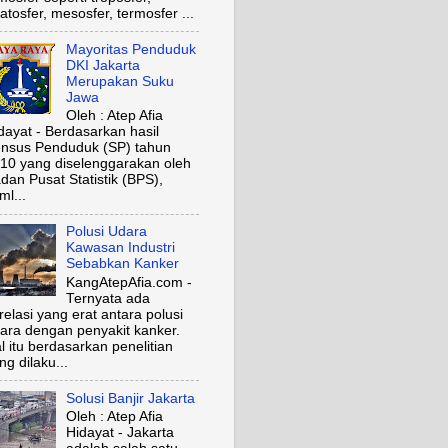
ratosfer, mesosfer, termosfer ...
Mayoritas Penduduk
DKI Jakarta
Merupakan Suku
Jawa
Oleh : Atep Afia
dayat - Berdasarkan hasil
nsus Penduduk (SP) tahun
10 yang diselenggarakan oleh
dan Pusat Statistik (BPS),
ml...
Polusi Udara
Kawasan Industri
Sebabkan Kanker
KangAtepAfia.com -
Ternyata ada
relasi yang erat antara polusi
ara dengan penyakit kanker.
l itu berdasarkan penelitian
ng dilaku...
Solusi Banjir Jakarta
Oleh : Atep Afia
Hidayat - Jakarta