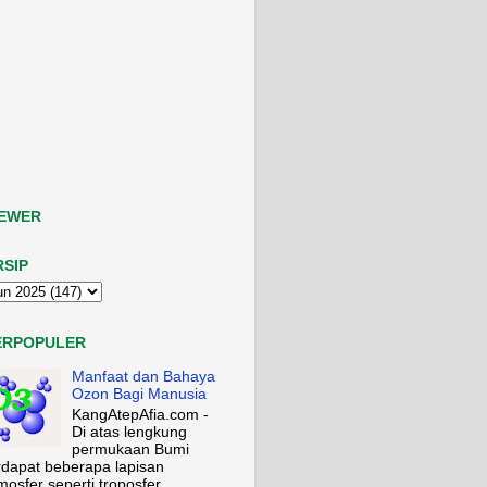
IEWER
RSIP
ERPOPULER
Manfaat dan Bahaya
Ozon Bagi Manusia
KangAtepAfia.com -
Di atas lengkung
permukaan Bumi
rdapat beberapa lapisan
mosfer seperti troposfer,