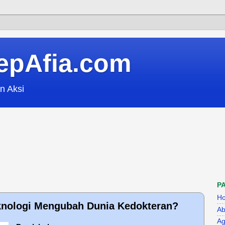
epAfia.com
n Aksi
P
H
nologi Mengubah Dunia Kedokteran?
Ab
Ag