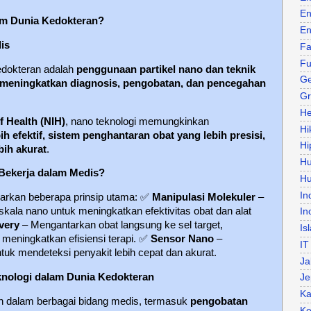
En
am Dunia Kedokteran?
En
is
Fa
Fu
edokteran adalah
penggunaan partikel nano dan teknik
Ge
 meningkatkan diagnosis, pengobatan, dan pencegahan
Gr
He
of Health (NIH)
, nano teknologi memungkinkan
Hi
ih efektif, sistem penghantaran obat yang lebih presisi,
Hi
bih akurat
.
H
Bekerja dalam Medis?
Hu
In
sarkan beberapa prinsip utama:
✅
Manipulasi Molekuler
–
skala nano untuk meningkatkan efektivitas obat dan alat
In
very
– Mengantarkan obat langsung ke sel target,
Is
meningkatkan efisiensi terapi.
✅
Sensor Nano
–
IT
uk mendeteksi penyakit lebih cepat dan akurat.
Ja
nologi dalam Dunia Kedokteran
Je
Ka
an dalam berbagai bidang medis, termasuk
pengobatan
Ke