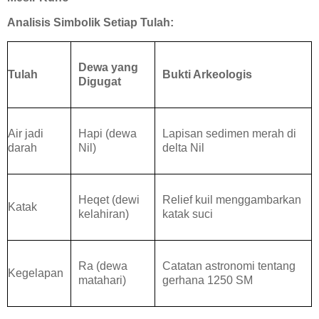
Analisis Simbolik Setiap Tulah:
Dewa yang
Tulah
Bukti Arkeologis
Digugat
Air jadi
Hapi (dewa
Lapisan sedimen merah di
darah
Nil)
delta Nil
Heqet (dewi
Relief kuil menggambarkan
Katak
kelahiran)
katak suci
Ra (dewa
Catatan astronomi tentang
Kegelapan
matahari)
gerhana 1250 SM