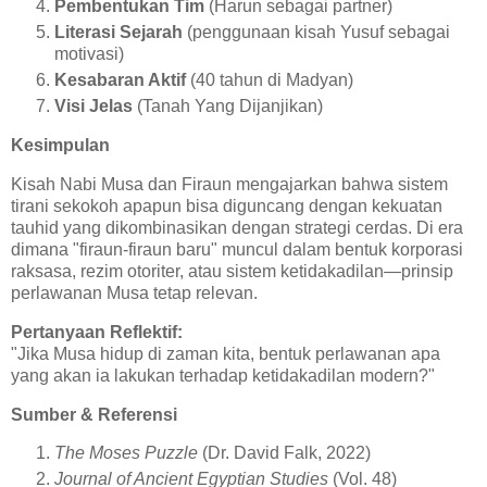
Pembentukan Tim
(Harun sebagai partner)
Literasi Sejarah
(penggunaan kisah Yusuf sebagai
motivasi)
Kesabaran Aktif
(40 tahun di Madyan)
Visi Jelas
(Tanah Yang Dijanjikan)
Kesimpulan
Kisah Nabi Musa dan Firaun mengajarkan bahwa sistem
tirani sekokoh apapun bisa diguncang dengan kekuatan
tauhid yang dikombinasikan dengan strategi cerdas. Di era
dimana "firaun-firaun baru" muncul dalam bentuk korporasi
raksasa, rezim otoriter, atau sistem ketidakadilan—prinsip
perlawanan Musa tetap relevan.
Pertanyaan Reflektif:
"Jika Musa hidup di zaman kita, bentuk perlawanan apa
yang akan ia lakukan terhadap ketidakadilan modern?"
Sumber & Referensi
The Moses Puzzle
(Dr. David Falk, 2022)
Journal of Ancient Egyptian Studies
(Vol. 48)