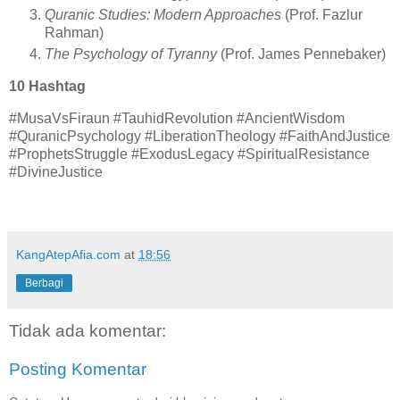
Quranic Studies: Modern Approaches
(Prof. Fazlur
Rahman)
The Psychology of Tyranny
(Prof. James Pennebaker)
10 Hashtag
#MusaVsFiraun #TauhidRevolution #AncientWisdom
#QuranicPsychology #LiberationTheology #FaithAndJustice
#ProphetsStruggle #ExodusLegacy #SpiritualResistance
#DivineJustice
KangAtepAfia.com
at
18:56
Berbagi
Tidak ada komentar:
Posting Komentar