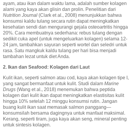
ayam, atau ikan dalam waktu lama, adalah sumber kolagen
alami yang kaya akan glisin dan prolin. Penelitian dari
Nutrition Journal
(Clark et al., 2008) menunjukkan bahwa
konsumsi kaldu tulang secara rutin dapat meningkatkan
kesehatan sendi dan mengurangi gejala osteoartritis hingga
20%. Cara membuatnya sederhana: rebus tulang dengan
sedikit cuka apel (untuk mengeluarkan kolagen) selama 12-
24 jam, tambahkan sayuran seperti wortel dan seledri untuk
rasa. Satu mangkuk kaldu tulang per hari bisa menjadi
tambahan lezat untuk diet Anda.
2. Ikan dan Seafood: Kolagen dari Laut
Kulit ikan, seperti salmon atau cod, kaya akan kolagen tipe I,
yang sangat bermanfaat untuk kulit. Studi dalam
Marine
Drugs
(Wang et al., 2018) menemukan bahwa peptida
kolagen dari kulit ikan dapat meningkatkan elastisitas kulit
hingga 10% setelah 12 minggu konsumsi rutin. Jangan
buang kulit ikan saat memasak salmon panggang—
konsumsilah bersama dagingnya untuk manfaat maksimal.
Kerang, seperti tiram, juga kaya akan seng, mineral penting
untuk sintesis kolagen.