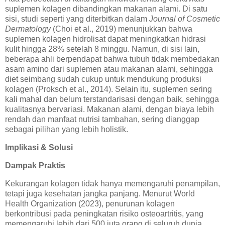
suplemen kolagen dibandingkan makanan alami. Di satu
sisi, studi seperti yang diterbitkan dalam
Journal of Cosmetic
Dermatology
(Choi et al., 2019) menunjukkan bahwa
suplemen kolagen hidrolisat dapat meningkatkan hidrasi
kulit hingga 28% setelah 8 minggu. Namun, di sisi lain,
beberapa ahli berpendapat bahwa tubuh tidak membedakan
asam amino dari suplemen atau makanan alami, sehingga
diet seimbang sudah cukup untuk mendukung produksi
kolagen (Proksch et al., 2014). Selain itu, suplemen sering
kali mahal dan belum terstandarisasi dengan baik, sehingga
kualitasnya bervariasi. Makanan alami, dengan biaya lebih
rendah dan manfaat nutrisi tambahan, sering dianggap
sebagai pilihan yang lebih holistik.
Implikasi & Solusi
Dampak Praktis
Kekurangan kolagen tidak hanya memengaruhi penampilan,
tetapi juga kesehatan jangka panjang. Menurut World
Health Organization (2023), penurunan kolagen
berkontribusi pada peningkatan risiko osteoartritis, yang
memengaruhi lebih dari 500 juta orang di seluruh dunia.