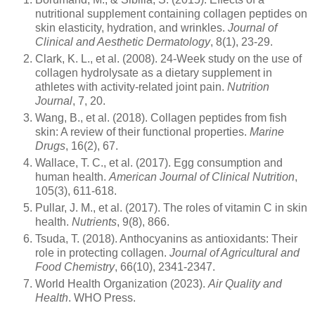
nutritional supplement containing collagen peptides on
skin elasticity, hydration, and wrinkles.
Journal of
Clinical and Aesthetic Dermatology
, 8(1), 23-29.
Clark, K. L., et al. (2008). 24-Week study on the use of
collagen hydrolysate as a dietary supplement in
athletes with activity-related joint pain.
Nutrition
Journal
, 7, 20.
Wang, B., et al. (2018). Collagen peptides from fish
skin: A review of their functional properties.
Marine
Drugs
, 16(2), 67.
Wallace, T. C., et al. (2017). Egg consumption and
human health.
American Journal of Clinical Nutrition
,
105(3), 611-618.
Pullar, J. M., et al. (2017). The roles of vitamin C in skin
health.
Nutrients
, 9(8), 866.
Tsuda, T. (2018). Anthocyanins as antioxidants: Their
role in protecting collagen.
Journal of Agricultural and
Food Chemistry
, 66(10), 2341-2347.
World Health Organization (2023).
Air Quality and
Health
. WHO Press.