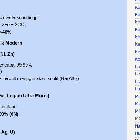
Ke
Ke
) pada suhu tinggi
Ke
→ 2Fe + 3CO₂
Ke
0-40%
Ke
nik Modern
Ke
Ke
 Ni, Zn)
Ko
encapai 99,99%
La
)
Le
l-Héroult menggunakan kriolit (Na₃AlF₆)
Li
Lu
 Ge, Logam Ultra Murni)
Ma
Ma
nduktor
Mi
99% (6N)
M
Na
 Ag, U)
N