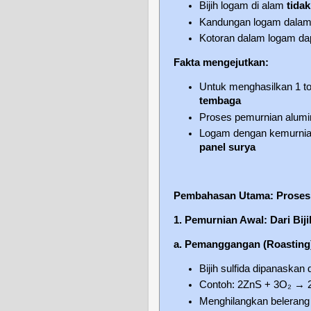
Bijih logam di alam
tida
Kandungan logam dalam b
Kotoran dalam logam d
Fakta mengejutkan:
Untuk menghasilkan 1 t
tembaga
Proses pemurnian alu
Logam dengan kemurnia
panel surya
Pembahasan Utama: Proses
1. Pemurnian Awal: Dari Bij
a. Pemanggangan (Roasting
Bijih sulfida dipanaskan
Contoh: 2ZnS + 3O₂ →
Menghilangkan belerang