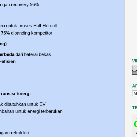
ngan recovery 96%
dro
untuk proses Hall-Héroult
n
75%
dibanding kompetitor
ng)
berbeda
dari baterai bekas
V
-efisien
A
ransisi Energi
yak dibutuhkan untuk EV
T
tambahan untuk energi terbarukan
ogam refraktori