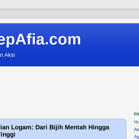
epAfia.com
n Aksi
P
H
an Logam: Dari Bijih Mentah Hingga
Ab
Tinggi
Ag