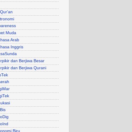
 Qur'an
tronomi
areness
et Muda
hasa Arab
hasa Inggris
asaSunda
rpikir dan Berjiwa Besar
rpikir dan Berjiwa Qurani
oTek
erah
giMar
giTek
ukasi
Bis
oDig
oInd
onomi Biru