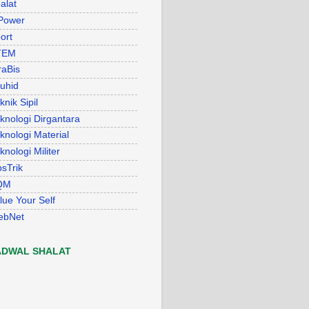
alat
Power
ort
TEM
raBis
uhid
knik Sipil
knologi Dirgantara
knologi Material
knologi Militer
psTrik
QM
lue Your Self
ebNet
ADWAL SHALAT