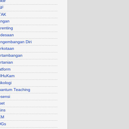
klir
SF
TAK
angan
renting
desaan
ngembangan Diri
rkotaan
rtambangan
rtanian
atform
olHuKam
ikologi
antum Teaching
sensi
set
ins
CM
DGs