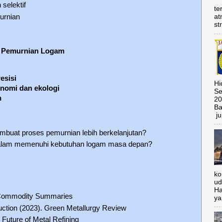
selektif
te
urnian
at
st
s Pemurnian Logam
esisi
Hi
nomi dan ekologi
Se
n
20
Ba
ju
mbuat proses pemurnian lebih berkelanjutan?
dalam memenuhi kebutuhan logam masa depan?
ko
ud
Ha
 Commodity Summaries
ya
uction (2023). Green Metallurgy Review
 Future of Metal Refining