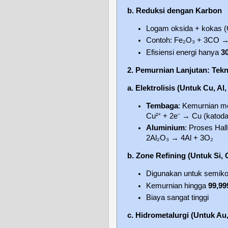
b. Reduksi dengan Karbon
Logam oksida + kokas (C
Contoh: Fe₂O₃ + 3CO 
Efisiensi energi hanya
3
2. Pemurnian Lanjutan: Tek
a. Elektrolisis (Untuk Cu, Al,
Tembaga
: Kemurnian m
Cu²⁺ + 2e⁻ → Cu (katoda
Aluminium
: Proses Hal
2Al₂O₃ → 4Al + 3O₂
b. Zone Refining (Untuk Si,
Digunakan untuk semiko
Kemurnian hingga
99,99
Biaya sangat tinggi
c. Hidrometalurgi (Untuk Au,