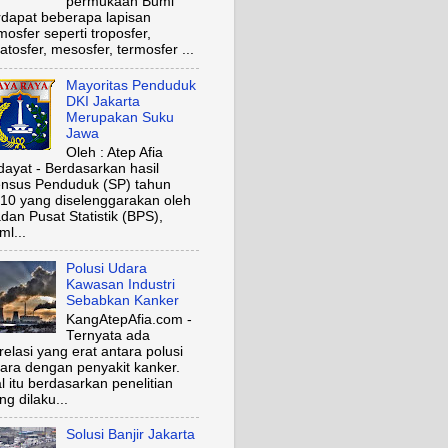
permukaan Bumi
rdapat beberapa lapisan
mosfer seperti troposfer,
ratosfer, mesosfer, termosfer ...
Mayoritas Penduduk
DKI Jakarta
Merupakan Suku
Jawa
Oleh : Atep Afia
dayat - Berdasarkan hasil
nsus Penduduk (SP) tahun
10 yang diselenggarakan oleh
dan Pusat Statistik (BPS),
ml...
Polusi Udara
Kawasan Industri
Sebabkan Kanker
KangAtepAfia.com -
Ternyata ada
relasi yang erat antara polusi
ara dengan penyakit kanker.
l itu berdasarkan penelitian
ng dilaku...
Solusi Banjir Jakarta