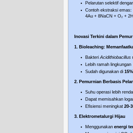
Pelarutan selektif denga
Contoh ekstraksi emas:
4Au + 8NaCN + O₂ + 2
Inovasi Terkini dalam Pemu
1. Bioleaching: Memanfaatka
Bakteri
Acidithiobacillus
Lebih ramah lingkungan
Sudah digunakan di
15%
2. Pemurnian Berbasis Pelar
Suhu operasi lebih rend
Dapat memisahkan loga
Efisiensi meningkat
20-
3. Elektrometalurgi Hijau
Menggunakan
energi t