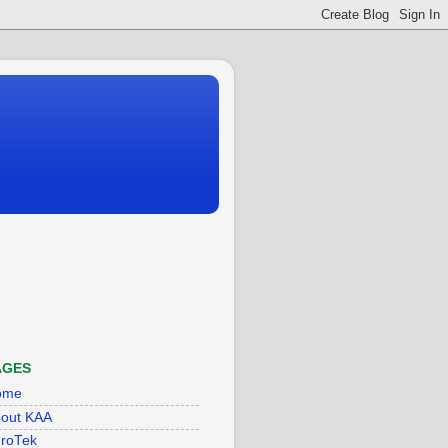
AGES
ome
out KAA
roTek