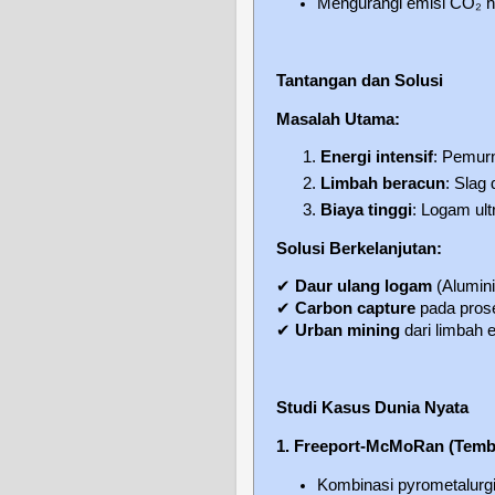
Mengurangi emisi CO₂ 
Tantangan dan Solusi
Masalah Utama:
Energi intensif
: Pemur
Limbah beracun
: Slag
Biaya tinggi
: Logam ult
Solusi Berkelanjutan:
✔
Daur ulang logam
(Alumin
✔
Carbon capture
pada pros
✔
Urban mining
dari limbah e
Studi Kasus Dunia Nyata
1. Freeport-McMoRan (Temb
Kombinasi pyrometalurgi