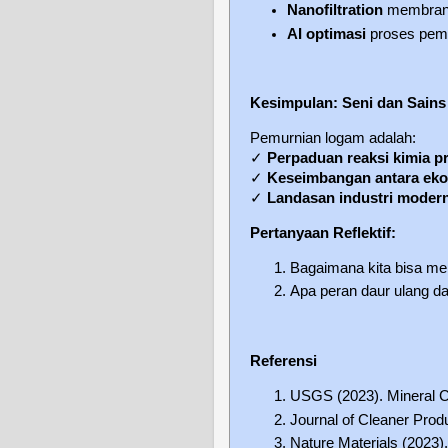
Nanofiltration
membran 
AI optimasi
proses pem
Kesimpulan: Seni dan Sain
Pemurnian logam adalah:
✓
Perpaduan reaksi kimia pr
✓
Keseimbangan antara eko
✓
Landasan industri moder
Pertanyaan Reflektif:
Bagaimana kita bisa me
Apa peran daur ulang 
Referensi
USGS (2023). Mineral
Journal of Cleaner Prod
Nature Materials (2023).