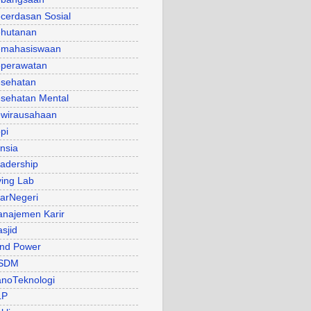
cerdasan Sosial
hutanan
mahasiswaan
perawatan
sehatan
sehatan Mental
wirausahaan
pi
nsia
adership
ving Lab
arNegeri
najemen Karir
sjid
nd Power
SDM
noTeknologi
LP