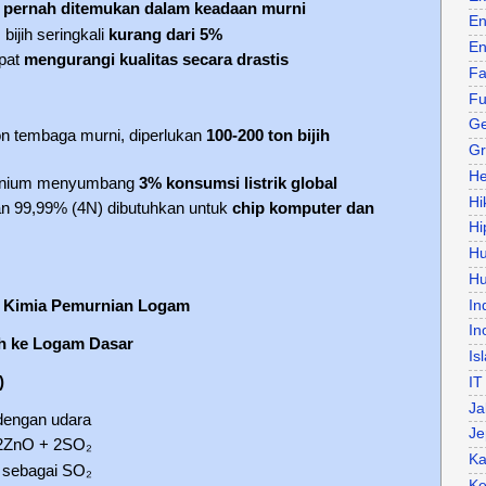
k pernah ditemukan dalam keadaan murni
En
ijih seringkali
kurang dari 5%
En
apat
mengurangi kualitas secara drastis
Fa
Fu
Ge
on tembaga murni, diperlukan
100-200 ton bijih
Gr
He
minium menyumbang
3% konsumsi listrik global
Hi
n 99,99% (4N) dibutuhkan untuk
chip komputer dan
Hi
H
Hu
In
 Kimia Pemurnian Logam
In
ih ke Logam Dasar
Is
)
IT
Ja
 dengan udara
Je
 2ZnO + 2SO₂
Ka
 sebagai SO₂
Ke