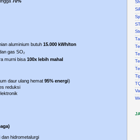
hingga
70%
Sh
Si
Sp
S
St
Ta
nian aluminium butuh
15.000 kWh/ton
Te
 dan gas SO₂
Te
ra murni bisa
100x lebih mahal
Te
Te
Ti
ium daur ulang hemat
95% energi
)
T
es reduksi
Va
lektronik
W
J
aga)
 dan hidrometalurgi