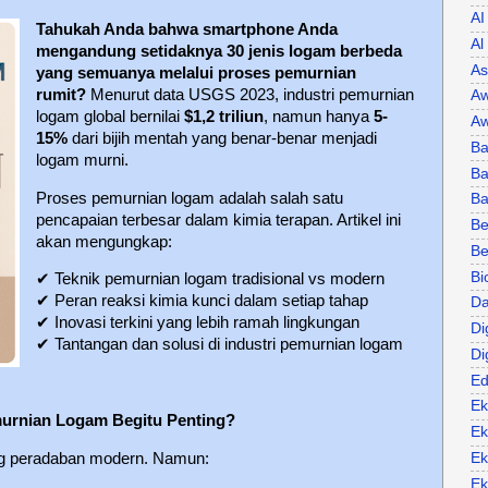
AI
Tahukah Anda bahwa smartphone Anda
Al
mengandung setidaknya 30 jenis logam berbeda
As
yang semuanya melalui proses pemurnian
rumit?
Menurut data USGS 2023, industri pemurnian
Aw
logam global bernilai
$1,2 triliun
, namun hanya
5-
Aw
15%
dari bijih mentah yang benar-benar menjadi
Ba
logam murni.
Ba
Proses pemurnian logam adalah salah satu
B
pencapaian terbesar dalam kimia terapan. Artikel ini
Be
akan mengungkap:
Be
Bi
✔
Teknik pemurnian logam tradisional vs modern
✔
Peran reaksi kimia kunci dalam setiap tahap
Da
✔
Inovasi terkini yang lebih ramah lingkungan
Di
✔
Tantangan dan solusi di industri pemurnian logam
Di
Ed
Ek
urnian Logam Begitu Penting?
Ek
Ek
ng peradaban modern. Namun:
Ek