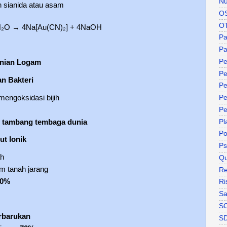
Nu
n sianida atau asam
O
O
H₂O → 4Na[Au(CN)₂] + 4NaOH
P
Pa
Pe
rnian Logam
Pe
n Bakteri
Pe
mengoksidasi bijih
Pe
Pe
 tambang tembaga dunia
Pl
P
ut Ionik
Ps
ah
Qu
m tanah jarang
Re
30%
Ri
Sa
S
erbarukan
S