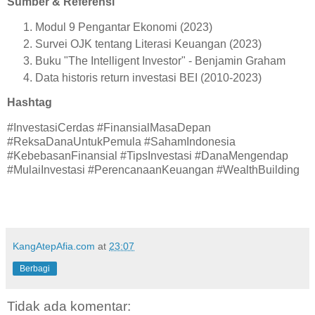
Sumber & Referensi
Modul 9 Pengantar Ekonomi (2023)
Survei OJK tentang Literasi Keuangan (2023)
Buku "The Intelligent Investor" - Benjamin Graham
Data historis return investasi BEI (2010-2023)
Hashtag
#InvestasiCerdas #FinansialMasaDepan
#ReksaDanaUntukPemula #SahamIndonesia
#KebebasanFinansial #TipsInvestasi #DanaMengendap
#MulaiInvestasi #PerencanaanKeuangan #WealthBuilding
KangAtepAfia.com
at
23:07
Berbagi
Tidak ada komentar: